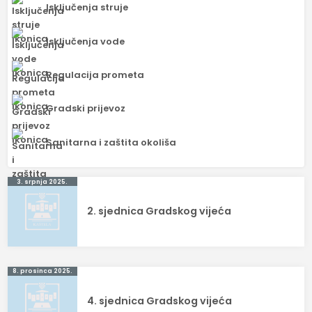
Isključenja struje
Isključenja vode
Regulacija prometa
Gradski prijevoz
Sanitarna i zaštita okoliša
Navigacija
3. srpnja 2025.
objava
2. sjednica Gradskog vijeća
8. prosinca 2025.
4. sjednica Gradskog vijeća