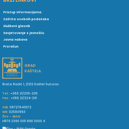
Pristup informacijama
Zaštita osobnih podataka
Službeni glasnik
Savjetovanje s javnošću
Javna nabava
Proračun
GRAD
KAŠTELA
Braće Radić 1, 21212 Kaštel Sućurac
Tel.:
+385 21/205-205
Fax.:
+385 21/224-201
OIB:
08727843572
MB:
02580993
Žiro - IBAN:
HR79 2390 0011 8181 0000 4