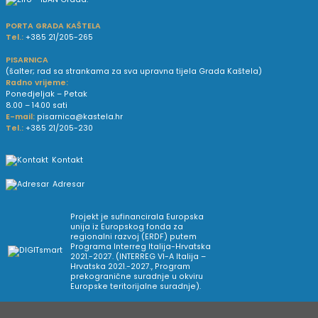
PORTA GRADA KAŠTELA
Tel.:
+385 21/205-265
PISARNICA
(šalter; rad sa strankama za sva upravna tijela Grada Kaštela)
Radno vrijeme:
Ponedjeljak – Petak
8.00 – 14.00 sati
E-mail:
pisarnica@kastela.hr
Tel.:
+385 21/205-230
Kontakt
Adresar
Projekt je sufinancirala Europska
unija iz Europskog fonda za
regionalni razvoj (ERDF) putem
Programa Interreg Italija-Hrvatska
2021.-2027. (INTERREG VI-A Italija –
Hrvatska 2021.-2027., Program
prekogranične suradnje u okviru
Europske teritorijalne suradnje).