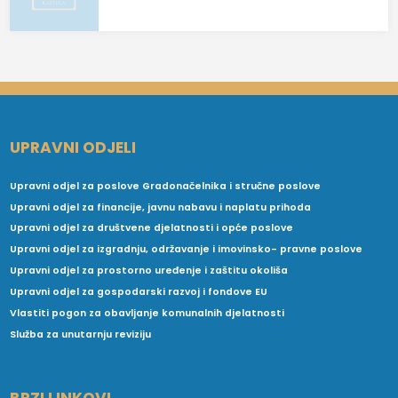
UPRAVNI ODJELI
Upravni odjel za poslove Gradonačelnika i stručne poslove
Upravni odjel za financije, javnu nabavu i naplatu prihoda
Upravni odjel za društvene djelatnosti i opće poslove
Upravni odjel za izgradnju, održavanje i imovinsko- pravne poslove
Upravni odjel za prostorno uređenje i zaštitu okoliša
Upravni odjel za gospodarski razvoj i fondove EU
Vlastiti pogon za obavljanje komunalnih djelatnosti
Služba za unutarnju reviziju
BRZI LINKOVI