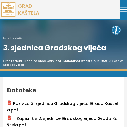
Preskoči
GRAD
na
KAŠTELA
sadržaj
Open 
17. rujna 2025.
3. sjednica Gradskog vijeća
Grad Kaštela
>
Sjednice Gradskog vijeća
>
Mandatno razdoblje 2025-2029
> 3. sjednica
Gradskog vijeća
Datoteke
Poziv za 3. sjednicu Gradskog vijeća Grada Kaštel
a.pdf
1. Zapisnik s 2. sjednice Gradskog vijeća Grada Ka
štela.pdf