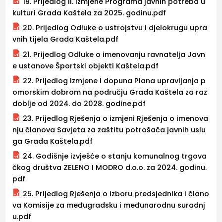
19. Prijedlog II. izmjene Programa javnih potreba u
kulturi Grada Kaštela za 2025. godinu.pdf
20. Prijedlog Odluke o ustrojstvu i djelokrugu upra
vnih tijela Grada Kaštela.pdf
21. Prijedlog Odluke o imenovanju ravnatelja Javn
e ustanove Športski objekti Kaštela.pdf
22. Prijedlog izmjene i dopuna Plana upravljanja p
omorskim dobrom na području Grada Kaštela za raz
doblje od 2024. do 2028. godine.pdf
23. Prijedlog Rješenja o izmjeni Rješenja o imenova
nju članova Savjeta za zaštitu potrošača javnih uslu
ga Grada Kaštela.pdf
24. Godišnje izvješće o stanju komunalnog trgova
čkog društva ZELENO I MODRO d.o.o. za 2024. godinu.
pdf
25. Prijedlog Rješenja o izboru predsjednika i člano
va Komisije za međugradsku i međunarodnu suradnj
u.pdf