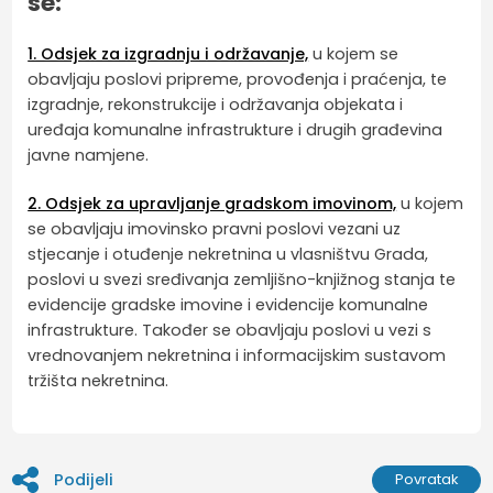
se:
1. Odsjek za izgradnju i održavanje,
u kojem se
obavljaju poslovi pripreme, provođenja i praćenja, te
izgradnje, rekonstrukcije i održavanja objekata i
uređaja komunalne infrastrukture i drugih građevina
javne namjene.
2. Odsjek za upravljanje gradskom imovinom,
u kojem
se obavljaju imovinsko pravni poslovi vezani uz
stjecanje i otuđenje nekretnina u vlasništvu Grada,
poslovi u svezi sređivanja zemljišno-knjižnog stanja te
evidencije gradske imovine i evidencije komunalne
infrastrukture. Također se obavljaju poslovi u vezi s
vrednovanjem nekretnina i informacijskim sustavom
tržišta nekretnina.
Podijeli
Povratak