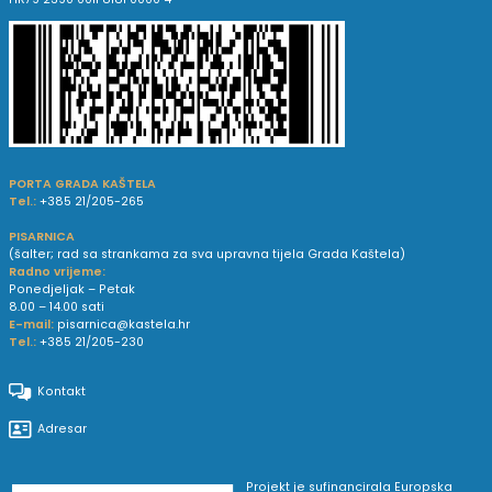
PORTA GRADA KAŠTELA
Tel.:
+385 21/205-265
PISARNICA
(šalter; rad sa strankama za sva upravna tijela Grada Kaštela)
Radno vrijeme:
Ponedjeljak – Petak
8.00 – 14.00 sati
E-mail:
pisarnica@kastela.hr
Tel.:
+385 21/205-230
Kontakt
Adresar
Projekt je sufinancirala Europska