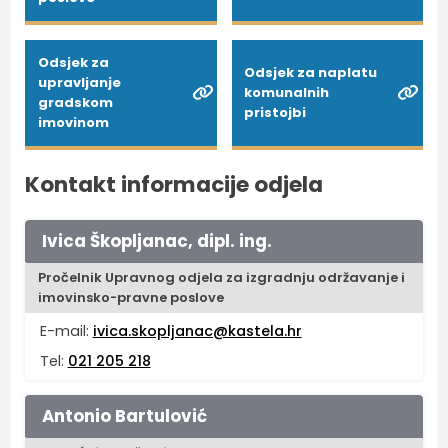
Odsjek za
Odsjek za naplatu
upravljanje
komunalnih
gradskom
pristojbi
imovinom
Kontakt informacije odjela
Ivica Škopljanac, dipl. ing.
Pročelnik Upravnog odjela za izgradnju održavanje i
imovinsko-pravne poslove
E-mail:
ivica.skopljanac@kastela.hr
Tel:
021 205 218
Antonio Bartulović