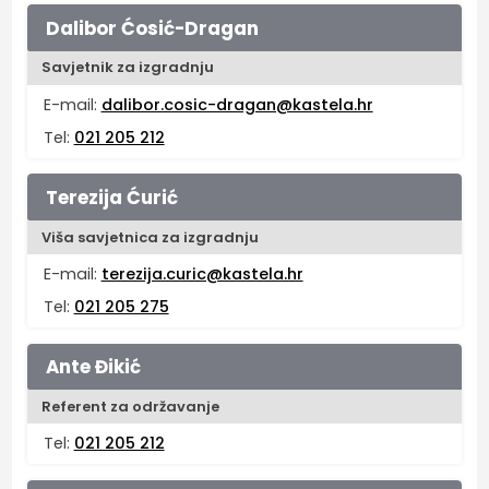
Dalibor Ćosić-Dragan
Savjetnik za izgradnju
E-mail:
dalibor.cosic-dragan@kastela.hr
Tel:
021 205 212
Terezija Ćurić
Viša savjetnica za izgradnju
E-mail:
terezija.curic@kastela.hr
Tel:
021 205 275
Ante Đikić
Referent za održavanje
Tel:
021 205 212