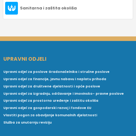
Sanitarna i zaštita okoliša
UPRAVNI ODJELI
Upravni odjel za poslove Gradonačelnika i stručne poslove
Upravni odjel za financije, javnu nabavu i naplatu prihoda
Upravni odjel za društvene djelatnosti i opće poslove
Upravni odjel za izgradnju, održavanje i imovinsko- pravne poslove
Upravni odjel za prostorno uređenje i zaštitu okoliša
Upravni odjel za gospodarski razvoj i fondove EU
Vlastiti pogon za obavljanje komunalnih djelatnosti
Služba za unutarnju reviziju