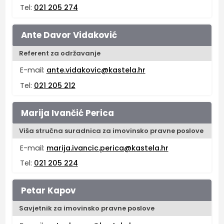
Tel:
021 205 274
Ante Davor Vidaković
Referent za održavanje
E-mail:
ante.vidakovic@kastela.hr
Tel:
021 205 212
Marija Ivančić Perica
Viša stručna suradnica za imovinsko pravne poslove
E-mail:
marija.ivancic.perica@kastela.hr
Tel:
021 205 224
Petar Kapov
Savjetnik za imovinsko pravne poslove