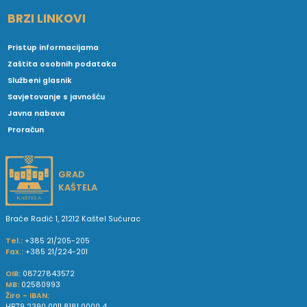
BRZI LINKOVI
Pristup informacijama
Zaštita osobnih podataka
Službeni glasnik
Savjetovanje s javnošću
Javna nabava
Proračun
GRAD
KAŠTELA
Braće Radić 1, 21212 Kaštel Sućurac
Tel.:
+385 21/205-205
Fax.:
+385 21/224-201
OIB:
08727843572
MB:
02580993
Žiro - IBAN:
HR79 2390 0011 8181 0000 4