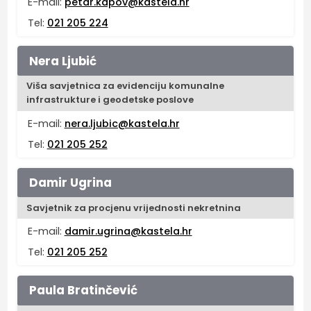
E-mail:
petar.kapov@kastela.hr
Tel:
021 205 224
Nera Ljubić
Viša savjetnica za evidenciju komunalne
infrastrukture i geodetske poslove
E-mail:
nera.ljubic@kastela.hr
Tel:
021 205 252
Damir Ugrina
Savjetnik za procjenu vrijednosti nekretnina
E-mail:
damir.ugrina@kastela.hr
Tel:
021 205 252
Paula Bratinčević