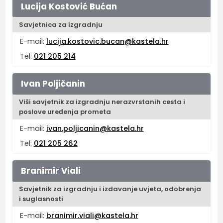
Lucija Kostović Bućan
Savjetnica za izgradnju
E-mail:
lucija.kostovic.bucan@kastela.hr
Tel:
021 205 214
Ivan Poljičanin
Viši savjetnik za izgradnju nerazvrstanih cesta i
poslove uređenja prometa
E-mail:
ivan.poljicanin@kastela.hr
Tel:
021 205 262
Branimir Viali
Savjetnik za izgradnju i izdavanje uvjeta, odobrenja
i suglasnosti
E-mail:
branimir.viali@kastela.hr