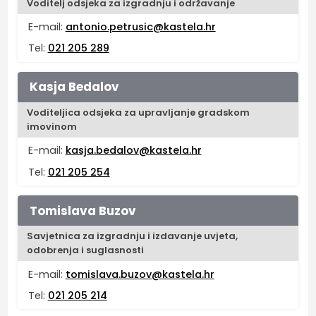
Voditelj odsjeka za izgradnju i održavanje
E-mail:
antonio.petrusic@kastela.hr
Tel:
021 205 289
Kasja Bedalov
Voditeljica odsjeka za upravljanje gradskom
imovinom
E-mail:
kasja.bedalov@kastela.hr
Tel:
021 205 254
Tomislava Buzov
Savjetnica za izgradnju i izdavanje uvjeta,
odobrenja i suglasnosti
E-mail:
tomislava.buzov@kastela.hr
Tel:
021 205 214