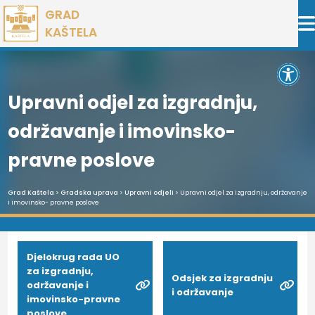
Preskoči
GRAD
na
KAŠTELA
sadržaj
Open 
Upravni odjel za izgradnju,
održavanje i imovinsko-
pravne poslove
Grad Kaštela
>
Gradska uprava
>
Upravni odjeli
> Upravni odjel za izgradnju, održavanje
i imovinsko- pravne poslove
Djelokrug rada UO
za izgradnju,
Odsjek za izgradnju
održavanje i
i održavanje
imovinsko-pravne
poslove