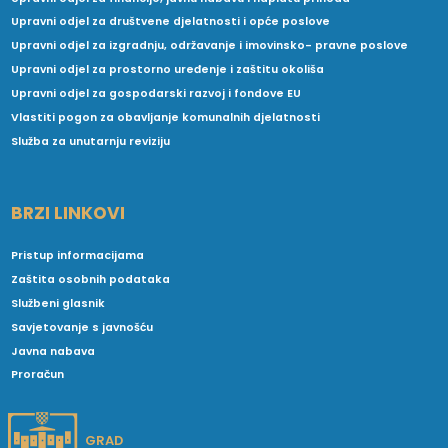
Upravni odjel za društvene djelatnosti i opće poslove
Upravni odjel za izgradnju, održavanje i imovinsko- pravne poslove
Upravni odjel za prostorno uređenje i zaštitu okoliša
Upravni odjel za gospodarski razvoj i fondove EU
Vlastiti pogon za obavljanje komunalnih djelatnosti
Služba za unutarnju reviziju
BRZI LINKOVI
Pristup informacijama
Zaštita osobnih podataka
Službeni glasnik
Savjetovanje s javnošću
Javna nabava
Proračun
GRAD