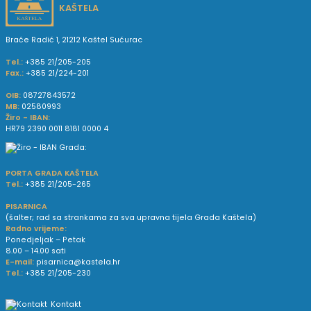
KAŠTELA
Braće Radić 1, 21212 Kaštel Sućurac
Tel.:
+385 21/205-205
Fax.:
+385 21/224-201
OIB:
08727843572
MB:
02580993
Žiro - IBAN:
HR79 2390 0011 8181 0000 4
PORTA GRADA KAŠTELA
Tel.:
+385 21/205-265
PISARNICA
(šalter; rad sa strankama za sva upravna tijela Grada Kaštela)
Radno vrijeme:
Ponedjeljak – Petak
8.00 – 14.00 sati
E-mail:
pisarnica@kastela.hr
Tel.:
+385 21/205-230
Kontakt