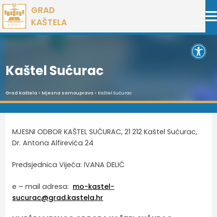
Preskoči
GRAD
na
KAŠTELA
sadržaj
Open 
Kaštel Sućurac
Grad Kaštela
>
Mjesna samouprava
> Kaštel Sućurac
MJESNI ODBOR KAŠTEL SUĆURAC, 21 212 Kaštel Sućurac,
Dr. Antona Alfirevića 24
Predsjednica Vijeća: IVANA DELIĆ
e – mail adresa:
mo-kastel-
sucurac@grad.kastela.hr