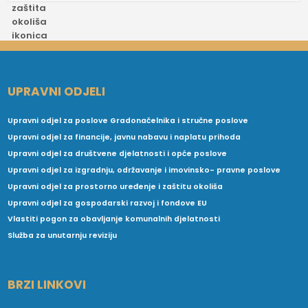
UPRAVNI ODJELI
Upravni odjel za poslove Gradonačelnika i stručne poslove
Upravni odjel za financije, javnu nabavu i naplatu prihoda
Upravni odjel za društvene djelatnosti i opće poslove
Upravni odjel za izgradnju, održavanje i imovinsko- pravne poslove
Upravni odjel za prostorno uređenje i zaštitu okoliša
Upravni odjel za gospodarski razvoj i fondove EU
Vlastiti pogon za obavljanje komunalnih djelatnosti
Služba za unutarnju reviziju
BRZI LINKOVI