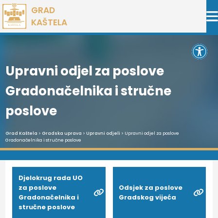
Preskoči
GRAD
na
KAŠTELA
sadržaj
Open 
Upravni odjel za poslove
Gradonačelnika i stručne
poslove
Grad Kaštela
>
Gradska uprava
>
Upravni odjeli
> Upravni odjel za poslove
Gradonačelnika i stručne poslove
Djelokrug rada UO
za poslove
Odsjek za poslove
Gradonačelnika i
Gradskog vijeća
stručne poslove