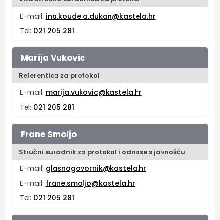
E-mail:
ina.koudela.dukan@kastela.hr
Tel:
021 205 281
Marija Vuković
Referentica za protokol
E-mail:
marija.vukovic@kastela.hr
Tel:
021 205 281
Frane Smoljo
Stručni suradnik za protokol i odnose s javnošću
E-mail:
glasnogovornik@kastela.hr
E-mail:
frane.smoljo@kastela.hr
Tel:
021 205 281