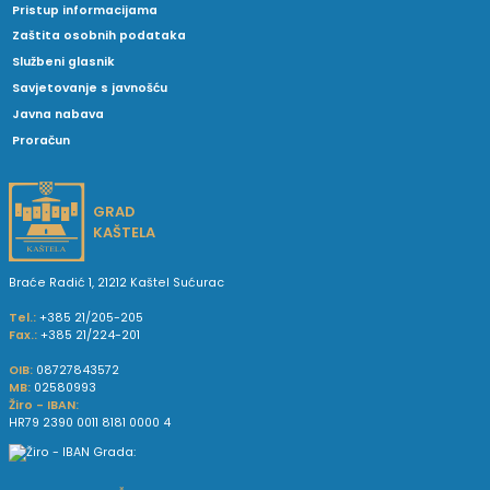
Pristup informacijama
Zaštita osobnih podataka
Službeni glasnik
Savjetovanje s javnošću
Javna nabava
Proračun
GRAD
KAŠTELA
Braće Radić 1, 21212 Kaštel Sućurac
Tel.:
+385 21/205-205
Fax.:
+385 21/224-201
OIB:
08727843572
MB:
02580993
Žiro - IBAN:
HR79 2390 0011 8181 0000 4