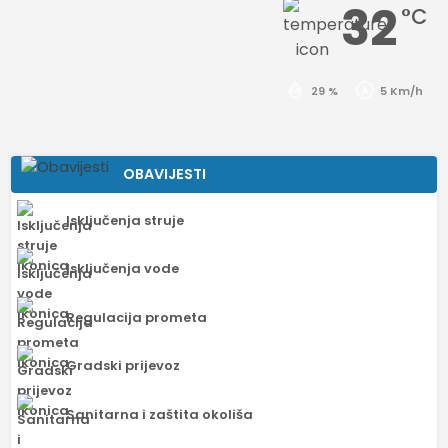
32
°C
29 %
5 Km/h
OBAVIJESTI
Isključenja struje
Isključenja vode
Regulacija prometa
Gradski prijevoz
Sanitarna i zaštita okoliša