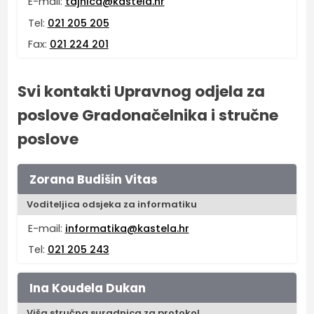
E-mail:
tajnica@kastela.hr
Tel:
021 205 205
Fax:
021 224 201
Svi kontakti Upravnog odjela za
poslove Gradonačelnika i stručne
poslove
Zorana Budišin Vitas
Voditeljica odsjeka za informatiku
E-mail:
informatika@kastela.hr
Tel:
021 205 243
Ina Koudela Dukan
Viša stručna suradnica za protokol