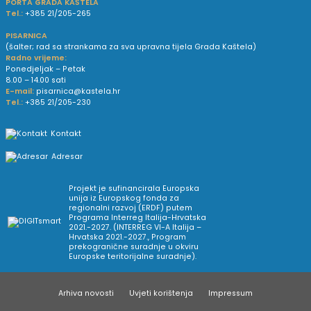
PORTA GRADA KAŠTELA
Tel.:
+385 21/205-265
PISARNICA
(šalter; rad sa strankama za sva upravna tijela Grada Kaštela)
Radno vrijeme:
Ponedjeljak – Petak
8.00 – 14.00 sati
E-mail:
pisarnica@kastela.hr
Tel.:
+385 21/205-230
Kontakt
Adresar
Projekt je sufinancirala Europska
unija iz Europskog fonda za
regionalni razvoj (ERDF) putem
Programa Interreg Italija-Hrvatska
2021.-2027. (INTERREG VI-A Italija –
Hrvatska 2021.-2027., Program
prekogranične suradnje u okviru
Europske teritorijalne suradnje).
Arhiva novosti
Uvjeti korištenja
Impressum