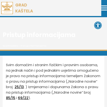
Preskoči
GRAD
na
KAŠTELA
sadržaj
Open 
Pristup informacijama
Grad Kaštela
> Pristup informacijama
Svim domaćim i stranim fizičkim i pravnim osobama,
na jednak način i pod jednakim uvjetima omogućeno
je pravo na pristup informacijama temeljem Zakonom
o pravu na pristup informacijama („Narodne novine“
broj
25/13
. ) Izmjenama i dopunama Zakona o pravu
na pristup informacijama („Narodne novine“ broj
85/15
i
69/22
).