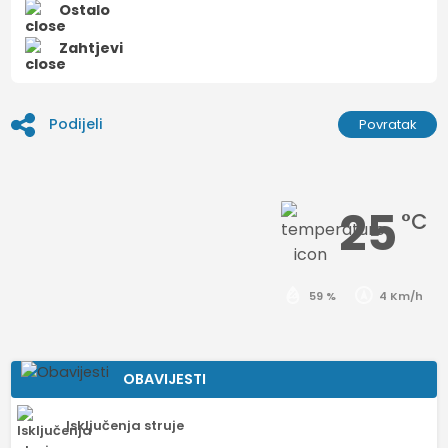
Ostalo
Zahtjevi
Podijeli
Povratak
25
°C
59 %
4 Km/h
OBAVIJESTI
Isključenja struje