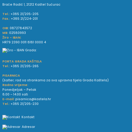
Braće Radić 1, 21212 Kaštel Sućurac
Tel.:
+385 21/205-205
Fax.:
+385 21/224-201
OIB:
08727843572
MB:
02580993
Žiro - IBAN:
HR79 2390 0011 8181 0000 4
PORTA GRADA KAŠTELA
Tel.:
+385 21/205-265
PISARNICA
(šalter; rad sa strankama za sva upravna tijela Grada Kaštela)
Radno vrijeme:
Ponedjeljak – Petak
8.00 – 14.00 sati
E-mail:
pisarnica@kastela.hr
Tel.:
+385 21/205-230
Kontakt
Adresar