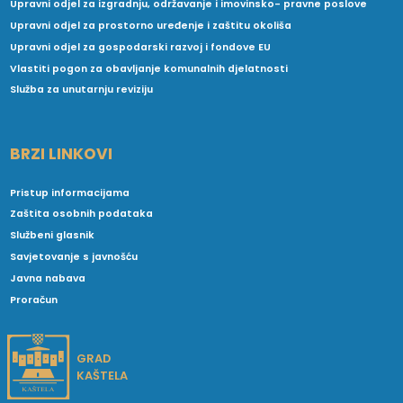
Upravni odjel za izgradnju, održavanje i imovinsko- pravne poslove
Upravni odjel za prostorno uređenje i zaštitu okoliša
Upravni odjel za gospodarski razvoj i fondove EU
Vlastiti pogon za obavljanje komunalnih djelatnosti
Služba za unutarnju reviziju
BRZI LINKOVI
Pristup informacijama
Zaštita osobnih podataka
Službeni glasnik
Savjetovanje s javnošću
Javna nabava
Proračun
GRAD
KAŠTELA