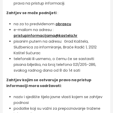
prava na pristup informaciji.
Zahtjev se može podnijeti
:
na za to predviđenom
obrascu
e-mailom na adresu :
pristupinformacijama@kastela.hr
pisanim putem na adresu: Grad Kaštela,
Službenica za informiranje, Braće Radić 1, 21212
Kaštel Sućurac
telefonski ili usmeno, o čemu će se sastaviti
pisana bilješka, na broj telefona 021/205-286,
svakog radnog dana od 8 do 14 sati
Zahtjev kojim se ostvaruje pravo na pristup
informaciji mora sadržavati:
naziv i sjedište tijela javne vlasti kojem se zahtjev
podnosi
podatke koji su važni za prepoznavanje tražene