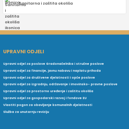
Sanitarna i zaštita okoliša
UPRAVNI ODJELI
Upravni odjel za poslove Gradonačelnika i stručne poslove
Upravni odjel za financije, javnu nabavu i naplatu prihoda
Upravni odjel za društvene djelatnosti i opće poslove
Upravni odjel za izgradnju, održavanje i imovinsko- pravne poslove
Upravni odjel za prostorno uređenje i zaštitu okoliša
Upravni odjel za gospodarski razvoj i fondove EU
Vlastiti pogon za obavljanje komunalnih djelatnosti
Služba za unutarnju reviziju