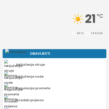
21
°C
64 %
14 Km/h
OBAVIJESTI
Isključenja struje
Isključenja vode
Regulacija prometa
Gradski prijevoz