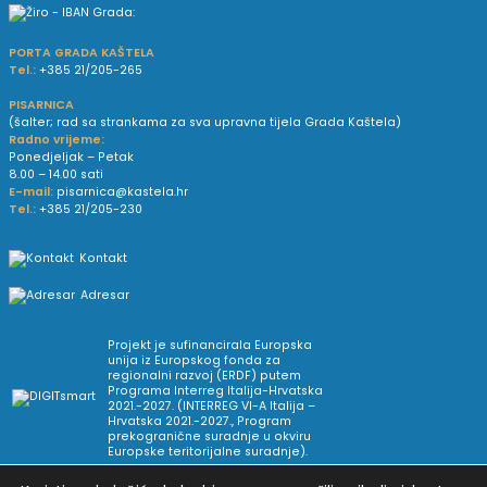
PORTA GRADA KAŠTELA
Tel.:
+385 21/205-265
PISARNICA
(šalter; rad sa strankama za sva upravna tijela Grada Kaštela)
Radno vrijeme:
Ponedjeljak – Petak
8.00 – 14.00 sati
E-mail:
pisarnica@kastela.hr
Tel.:
+385 21/205-230
Kontakt
Adresar
Projekt je sufinancirala Europska
unija iz Europskog fonda za
regionalni razvoj (ERDF) putem
Programa Interreg Italija-Hrvatska
2021.-2027. (INTERREG VI-A Italija –
Hrvatska 2021.-2027., Program
prekogranične suradnje u okviru
Europske teritorijalne suradnje).