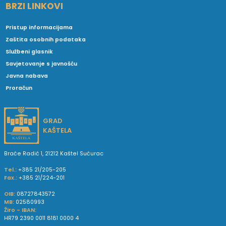
BRZI LINKOVI
Pristup informacijama
Zaštita osobnih podataka
Službeni glasnik
Savjetovanje s javnošću
Javna nabava
Proračun
GRAD
KAŠTELA
Braće Radić 1, 21212 Kaštel Sućurac
Tel.:
+385 21/205-205
Fax.:
+385 21/224-201
OIB:
08727843572
MB:
02580993
Žiro - IBAN:
HR79 2390 0011 8181 0000 4