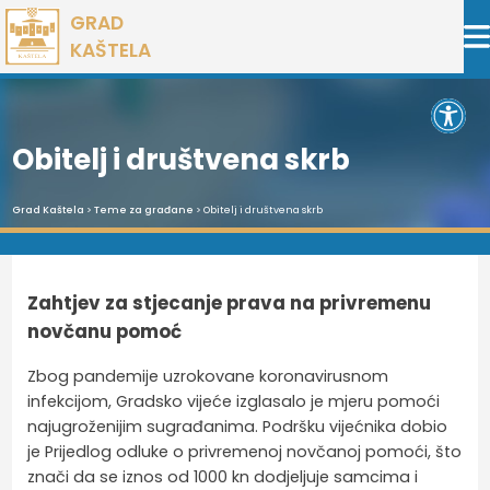
Preskoči
GRAD
na
KAŠTELA
sadržaj
Open 
Obitelj i društvena skrb
Grad Kaštela
>
Teme za građane
> Obitelj i društvena skrb
Zahtjev za stjecanje prava na privremenu
novčanu pomoć
Zbog pandemije uzrokovane koronavirusnom
infekcijom, Gradsko vijeće izglasalo je mjeru pomoći
najugroženijim sugrađanima. Podršku vijećnika dobio
je Prijedlog odluke o privremenoj novčanoj pomoći, što
znači da se iznos od 1000 kn dodjeljuje samcima i