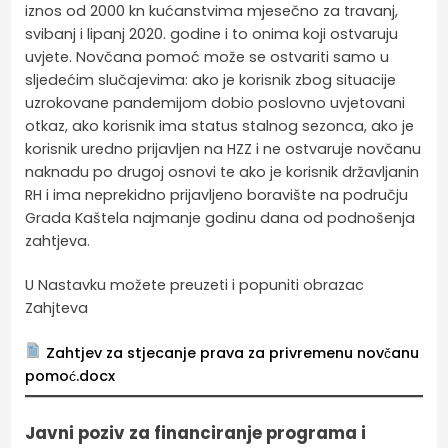
iznos od 2000 kn kućanstvima mjesečno za travanj,
svibanj i lipanj 2020. godine i to onima koji ostvaruju
uvjete. Novčana pomoć može se ostvariti samo u
sljedećim slučajevima: ako je korisnik zbog situacije
uzrokovane pandemijom dobio poslovno uvjetovani
otkaz, ako korisnik ima status stalnog sezonca, ako je
korisnik uredno prijavljen na HZZ i ne ostvaruje novčanu
naknadu po drugoj osnovi te ako je korisnik državljanin
RH i ima neprekidno prijavljeno boravište na području
Grada Kaštela najmanje godinu dana od podnošenja
zahtjeva.
U Nastavku možete preuzeti i popuniti obrazac
Zahjteva
Zahtjev za stjecanje prava za privremenu novčanu
pomoć.docx
Javni poziv za financiranje programa i