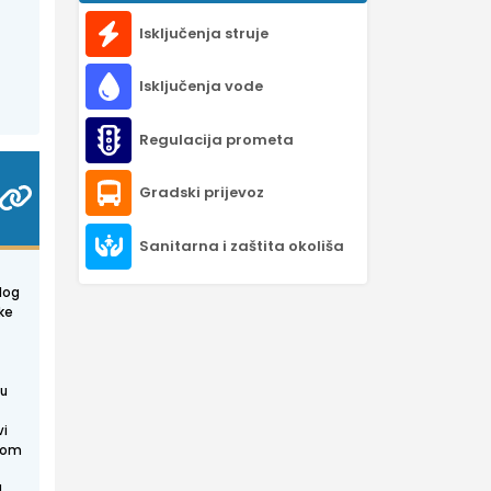
Isključenja struje
Isključenja vode
Regulacija prometa
Gradski prijevoz
Sanitarna i zaštita okoliša
log
ke
tu
vi
skom
U