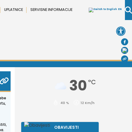
UPLATNICE
SERVISNE INFORMACIJE
EN
Open 
30
°C
rebe
40 %
12 Km/h
rtu,
iti,
OBAVIJESTI
ma.