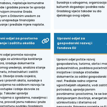
Suradnja s udrugama, organizacija
 nabavu, naplaćuje komunalne
kulturnih događaja i podrška radu
de i gradske poreze te upravlja
Gradskog vijeća također su dio
ncijom imovine Grada.
djelokruga ovog odjela.
njom s Državnim uredom za
ju unapređuje financijsko
vanje i predlaže mjere naplate.
vni odjel za prostorno
Upravni odjel za
nje i zaštitu okoliša
gospodarski razvoj i
fondove EU
ni odjel promiče razvojne
gije za učinkovitije korištenje
Upravni odjel potiče razvoj
ora, izrađuje dokumente
gospodarstva, turizma, obrta i ma
ornog uređenja, analizira stanje
poduzetništva, podržava početnič
etu, infrastrukturi i zaštiti
inicijative i izrađuje strateške
a. Obavlja izradu izvješća,
dokumente za održivi gospodarski
va i pravnih akata, surađuje s
rast. Predlaže radno vrijeme
tucijama na održivom razvoju te
ugostiteljskih objekata, vodi zašti
postupke i izdaje dozvole za
potrošača, upravlja javnim
ju. Također upravlja
površinama i prostorima, te se ba
ncijama o zgradama, naseljima i
zbrinjavanjem životinja, energet
ma, provodi javnu nabavu i pruža
učinkovitošću i štetama od
istrativnu podršku Gradskom
nepogoda. Priprema projekte za E