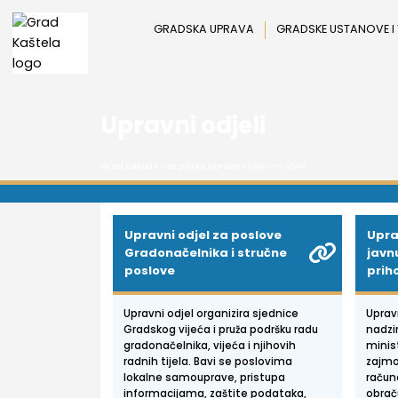
Preskoči
na
GRADSKA UPRAVA
GRADSKE USTANOVE I
sadržaj
Upravni odjeli
Grad Kaštela
>
Gradska uprava
> Upravni odjeli
Upravni odjel za poslove
Uprav
Gradonačelnika i stručne
javn
poslove
prih
Upravni odjel organizira sjednice
Upravn
Gradskog vijeća i pruža podršku radu
nadzir
gradonačelnika, vijeća i njihovih
minis
radnih tijela. Bavi se poslovima
zajmo
lokalne samouprave, pristupa
račun
informacijama, zaštite podataka,
obrač