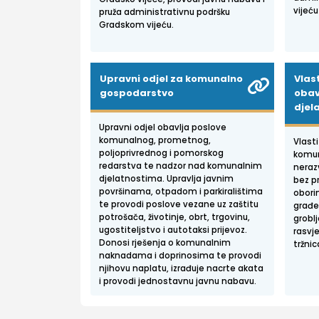
vijeću
pruža administrativnu podršku
Gradskom vijeću.
Upravni odjel za komunalno
Vlas
gospodarstvo
obav
djel
Upravni odjel obavlja poslove
komunalnog, prometnog,
Vlast
poljoprivrednog i pomorskog
komuna
redarstva te nadzor nad komunalnim
neraz
djelatnostima. Upravlja javnim
bez p
površinama, otpadom i parkiralištima
obori
te provodi poslove vezane uz zaštitu
građe
potrošača, životinje, obrt, trgovinu,
groblj
ugostiteljstvo i autotaksi prijevoz.
rasvj
Donosi rješenja o komunalnim
tržni
naknadama i doprinosima te provodi
njihovu naplatu, izrađuje nacrte akata
i provodi jednostavnu javnu nabavu.