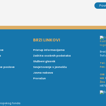
Pov
BRZI LINKOVI
ove
Pristup informacijama
Brać
Suć
a
Zaštita osobnih podataka
Službeni glasnik
Tel.:
Fax.
vne poslove
Savjetovanje s javnošću
Javna nabava
OIB:
MB:
Proračun
Žiro
HR79
Europskog fonda