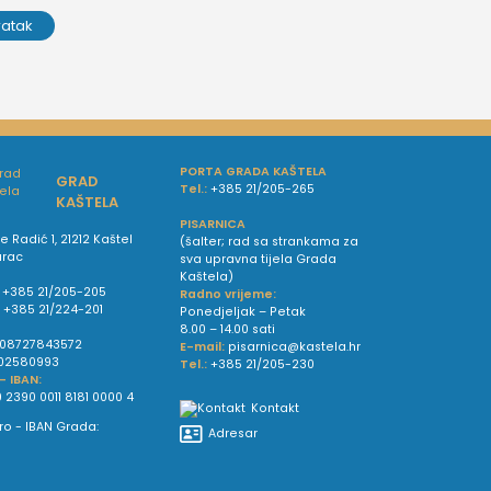
ratak
PORTA GRADA KAŠTELA
GRAD
Tel.:
+385 21/205-265
KAŠTELA
PISARNICA
e Radić 1, 21212 Kaštel
(šalter; rad sa strankama za
urac
sva upravna tijela Grada
Kaštela)
+385 21/205-205
Radno vrijeme:
:
+385 21/224-201
Ponedjeljak – Petak
8.00 – 14.00 sati
08727843572
E-mail:
pisarnica@kastela.hr
02580993
Tel.:
+385 21/205-230
 - IBAN:
 2390 0011 8181 0000 4
Kontakt
Adresar