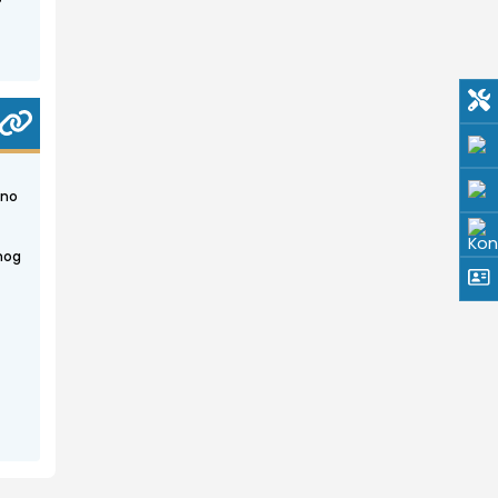
vno
s
čnog