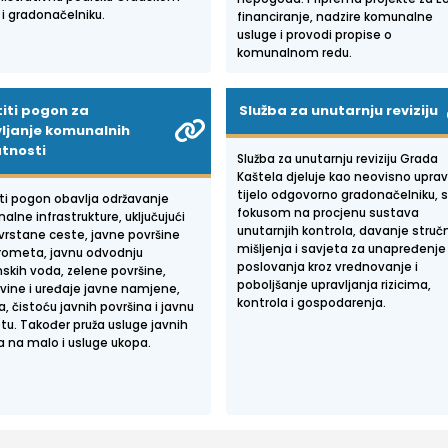
 i gradonačelniku.
financiranje, nadzire komunalne
usluge i provodi propise o
komunalnom redu.
titi pogon za
Služba za unutarnju reviziju
ljanje komunalnih
atnosti
Služba za unutarnju reviziju Grada
Kaštela djeluje kao neovisno upra
tijelo odgovorno gradonačelniku, 
iti pogon obavlja održavanje
fokusom na procjenu sustava
lne infrastrukture, uključujući
unutarnjih kontrola, davanje stru
vrstane ceste, javne površine
mišljenja i savjeta za unapređenje
rometa, javnu odvodnju
poslovanja kroz vrednovanje i
nskih voda, zelene površine,
poboljšanje upravljanja rizicima,
vine i uređaje javne namjene,
kontrola i gospodarenja.
a, čistoću javnih površina i javnu
etu. Također pruža usluge javnih
ca na malo i usluge ukopa.