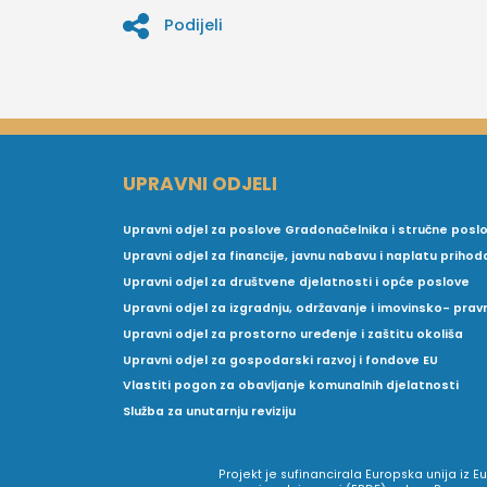
Podijeli
UPRAVNI ODJELI
Upravni odjel za poslove Gradonačelnika i stručne posl
Upravni odjel za financije, javnu nabavu i naplatu prihod
Upravni odjel za društvene djelatnosti i opće poslove
Upravni odjel za izgradnju, održavanje i imovinsko- pra
Upravni odjel za prostorno uređenje i zaštitu okoliša
Upravni odjel za gospodarski razvoj i fondove EU
Vlastiti pogon za obavljanje komunalnih djelatnosti
Služba za unutarnju reviziju
Projekt je sufinancirala Europska unija iz 