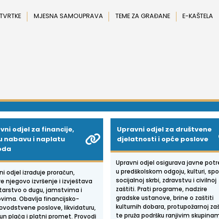
 TVRTKE
MJESNA SAMOUPRAVA
TEME ZA GRAĐANE
E-KAŠTELA
ni odjel za financije,
Upravni odjel za društvene
u nabavu i naplatu
djelatnosti i opće poslove
oda
Upravni odjel osigurava javne pot
u predškolskom odgoju, kulturi, spo
i odjel izrađuje proračun,
socijalnoj skrbi, zdravstvu i civilnoj
e njegovo izvršenje i izvještava
zaštiti. Prati programe, nadzire
tarstvo o dugu, jamstvima i
gradske ustanove, brine o zaštiti
vima. Obavlja financijsko-
kulturnih dobara, protupožarnoj zašt
ovodstvene poslove, likvidaturu,
te pruža podršku ranjivim skupina
un plaća i platni promet. Provodi