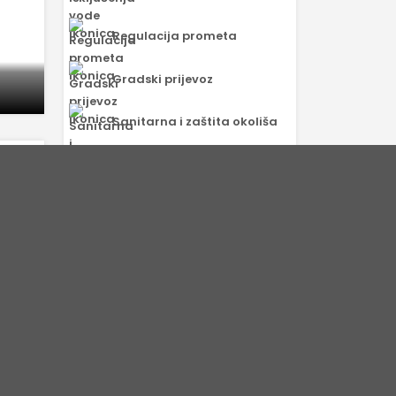
Regulacija prometa
Gradski prijevoz
Sanitarna i zaštita okoliša
KALENDAR
DOGAĐANJA
<
>
KOLOVOZ 2026.
vno
Pon
Uto
Sri
Čet
Pet
Sub
Ned
16.
1
2
3
4
5
6
7
8
9
10
11
12
13
14
15
16