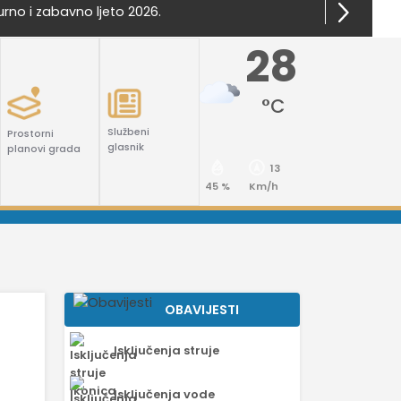
Kaštela"
28
°C
Službeni
Prostorni
glasnik
planovi grada
13
45 %
Km/h
OBAVIJESTI
Isključenja struje
Isključenja vode