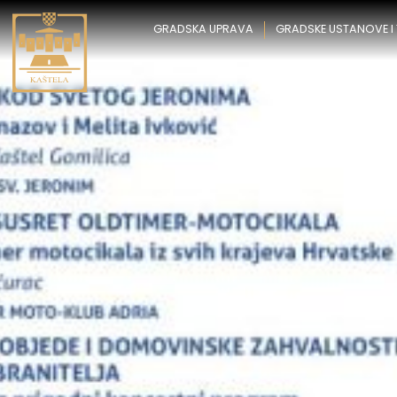
Preskoči
na
GRADSKA UPRAVA
GRADSKE USTANOVE I
sadržaj