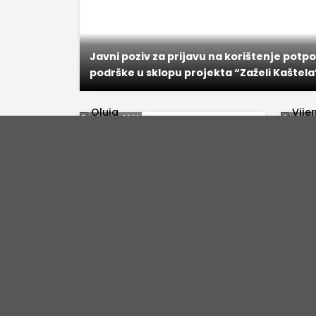
Javni poziv za prijavu na korištenje potpo
podrške u sklopu projekta “Zaželi Kaštela
5. kolovoza 2026.
4. kolovo
Sretan Dan pobjede i domovinske
Uoči D
zahvalnosti i Dan hrvatskih
zapalj
branitelja
na Ma
31. srpnja 2026.