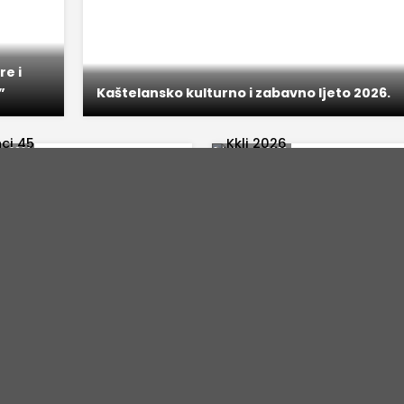
re i
”
Kaštelansko kulturno i zabavno ljeto 2026.
za 2026.
3. kolovoza 2026.
ana pobjede položeni vijenci i
Kaštelansko kulturno i zaba
ene svijeće u Kaštel Lukšiću i
ljeto: Bogat program od 3. do 
lačkoj
kolovoza
29. srpnja 2026.