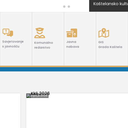
projekta "Zaželi 
Savjetovanje
Javna
GIS
Komunalno
s javnošću
nabava
Grada Kaštela
redarstvo
21. srpnja 2026.