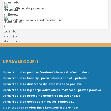
Gradski prijevoz
Sanitarna i zaštita okoliša
UPRAVNI ODJELI
Upravni odjel za poslove Gradonačelnika i stručne poslove
Upravni odjel za financije, javnu nabavu i naplatu prihoda
Upravni odjel za društvene djelatnosti i opće poslove
Upravni odjel za izgradnju, održavanje i imovinsko- pravne poslove
Upravni odjel za prostorno uređenje i zaštitu okoliša
Upravni odjel za gospodarski razvoj i fondove EU
Vlastiti pogon za obavljanje komunalnih djelatnosti