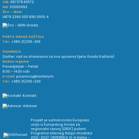
OIB:
08727843572
MB:
02580993
Žiro - IBAN:
HR79 2390 0011 8181 0000 4
PORTA GRADA KAŠTELA
Tel.:
+385 21/205-265
PISARNICA
(šalter; rad sa strankama za sva upravna tijela Grada Kaštela)
Radno vrijeme:
Ponedjeljak – Petak
8.00 – 14.00 sati
E-mail:
pisarnica@kastela.hr
Tel.:
+385 21/205-230
Kontakt
Adresar
Projekt je sufinancirala Europska
unija iz Europskog fonda za
regionalni razvoj (ERDF) putem
Programa Interreg Italija-Hrvatska
2021.-2027. (INTERREG VI-A Italija –