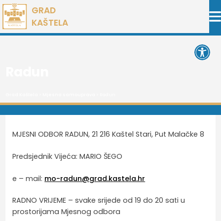
Preskoči
GRAD
na
KAŠTELA
sadržaj
Open 
Radun
Grad Kaštela
>
Mjesna samouprava
> Radun
MJESNI ODBOR RADUN, 21 216 Kaštel Stari, Put Malačke 8
Predsjednik Vijeća: MARIO ŠEGO
e – mail:
mo-radun@grad.kastela.hr
RADNO VRIJEME – svake srijede od 19 do 20 sati u
prostorijama Mjesnog odbora