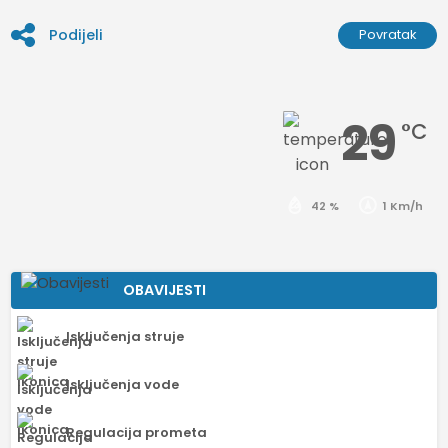
Podijeli
Povratak
29
°C
42 %
1 Km/h
OBAVIJESTI
Isključenja struje
Isključenja vode
Regulacija prometa