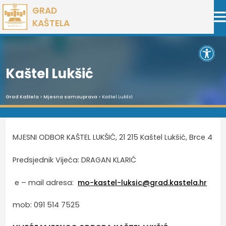
Preskoči
GRAD
na
KAŠTELA
sadržaj
Open 
Kaštel Lukšić
Grad Kaštela
>
Mjesna samouprava
> Kaštel Lukšić
MJESNI ODBOR KAŠTEL LUKŠIĆ, 21 215 Kaštel Lukšić, Brce 4
Predsjednik Vijeća: DRAGAN KLARIĆ
e – mail adresa:
mo-kastel-luksic@grad.kastela.hr
mob: 091 514 7525