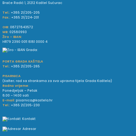
Braće Radić 1, 21212 Kaštel Sućurac
Tel.:
+385 21/205-205
Fax.:
+385 21/224-201
OIB:
08727843572
MB:
02580993
Žiro - IBAN:
HR79 2390 0011 8181 0000 4
PORTA GRADA KAŠTELA
Tel.:
+385 21/205-265
PISARNICA
(šalter; rad sa strankama za sva upravna tijela Grada Kaštela)
Radno vrijeme:
Ponedjeljak – Petak
8.00 – 14.00 sati
E-mail:
pisarnica@kastela.hr
Tel.:
+385 21/205-230
Kontakt
Adresar