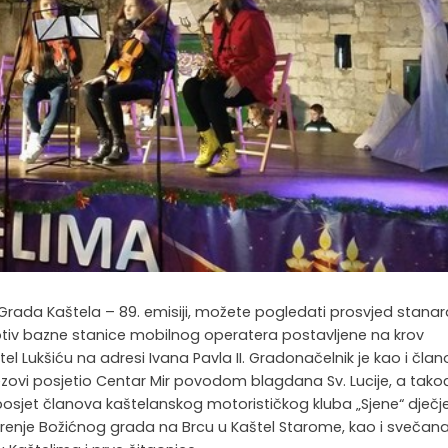
 Grada Kaštela – 89. emisiji, možete pogledati prosvjed stanara
tiv bazne stanice mobilnog operatera postavljene na krov
tel Lukšiću na adresi Ivana Pavla II. Gradonačelnik je kao i član
ezovi posjetio Centar Mir povodom blagdana Sv. Lucije, a tako
posjet članova kaštelanskog motorističkog kluba „Sjene“ dječ
orenje Božićnog grada na Brcu u Kaštel Starome, kao i svečan