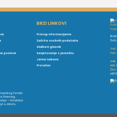
BRZI LINKOVI
ove
Pristup informacijama
Brać
Suć
a
Zaštita osobnih podataka
Službeni glasnik
Tel.:
Fax.
vne poslove
Savjetovanje s javnošću
Javna nabava
OIB:
MB:
Proračun
Žiro
HR79
Europskog fonda
a Interreg
talija – Hrvatska
e u okviru