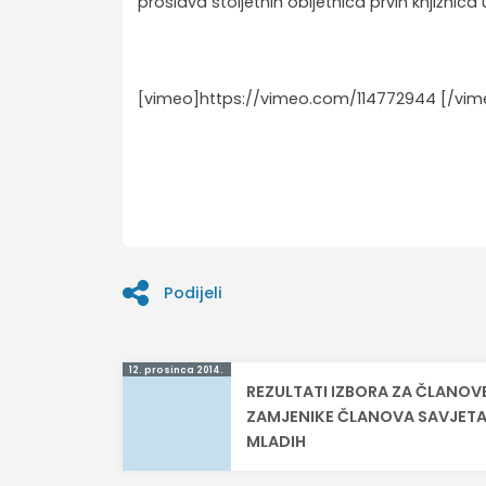
proslava stoljetnih obljetnica prvih knjižnica
[vimeo]https://vimeo.com/114772944 [/vim
Podijeli
Navigacija
12. prosinca 2014.
REZULTATI IZBORA ZA ČLANOVE
objava
ZAMJENIKE ČLANOVA SAVJET
MLADIH