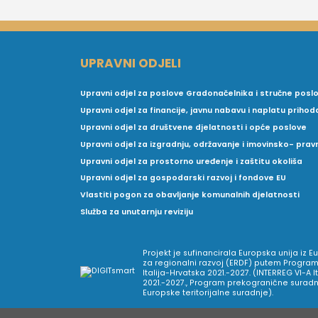
UPRAVNI ODJELI
Upravni odjel za poslove Gradonačelnika i stručne posl
Upravni odjel za financije, javnu nabavu i naplatu prihod
Upravni odjel za društvene djelatnosti i opće poslove
Upravni odjel za izgradnju, održavanje i imovinsko- pra
Upravni odjel za prostorno uređenje i zaštitu okoliša
Upravni odjel za gospodarski razvoj i fondove EU
Vlastiti pogon za obavljanje komunalnih djelatnosti
Služba za unutarnju reviziju
Projekt je sufinancirala Europska unija iz 
za regionalni razvoj (ERDF) putem Program
Italija-Hrvatska 2021.-2027. (INTERREG VI-A I
2021.-2027., Program prekogranične suradnj
Europske teritorijalne suradnje).