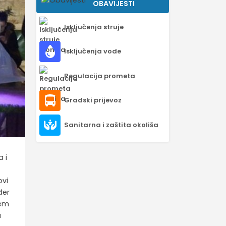
OBAVIJESTI
Isključenja struje
Isključenja vode
Regulacija prometa
Gradski prijevoz
Sanitarna i zaštita okoliša
 i
ovi
đer
jem
a