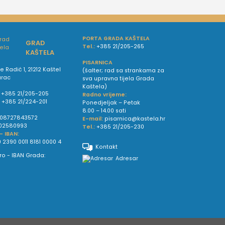
PORTA GRADA KAŠTELA
GRAD
Tel.:
+385 21/205-265
KAŠTELA
PISARNICA
e Radić 1, 21212 Kaštel
(šalter; rad sa strankama za
urac
sva upravna tijela Grada
Kaštela)
+385 21/205-205
Radno vrijeme:
:
+385 21/224-201
Ponedjeljak – Petak
8.00 – 14.00 sati
08727843572
E-mail:
pisarnica@kastela.hr
02580993
Tel.:
+385 21/205-230
 - IBAN:
 2390 0011 8181 0000 4
Kontakt
Adresar