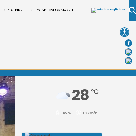
UPLATNICE
SERVISNE INFORMACIJE
EN
Open 
28
°C
45 %
13 Km/h