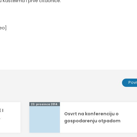
 u Kaštelima i prve čitaonice.
eo]
Pov
23. prosinca 2014.
 I
Osvrt na konferenciju o
A
gospodarenju otpadom