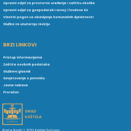
Upravni odjel za prostorno uređenje i zaštitu okoliša
Upravni odjel za gospodarski razvoj i fondove EU
Vlastiti pogon za obavljanje komunalnih djelatnosti
Služba za unutarnju reviziju
BRZI LINKOVI
Pristup informacijama
Zaštita osobnih podataka
Službeni glasnik
Savjetovanje s javnošću
Javna nabava
Proračun
GRAD
KAŠTELA
Braće Radić 1, 21212 Kaštel Sućurac