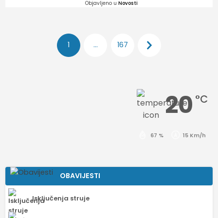
Objavljeno u
Novosti
Brojevi
1
…
167
stranica
objava
20
°C
67 %
15 Km/h
OBAVIJESTI
Isključenja struje