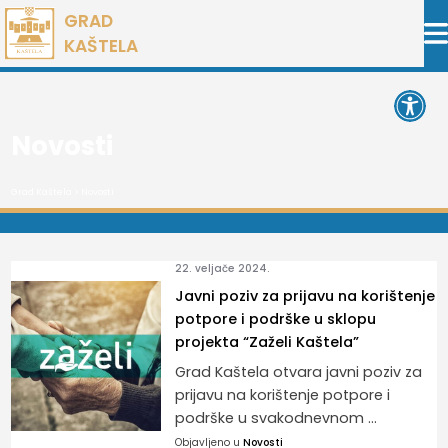
Preskoči
GRAD
na
KAŠTELA
sadržaj
Open 
Novosti
Grad Kaštela
>
Novosti
22. veljače 2024.
Javni poziv za prijavu na korištenje
potpore i podrške u sklopu
projekta “Zaželi Kaštela”
Grad Kaštela otvara javni poziv za
prijavu na korištenje potpore i
podrške u svakodnevnom ...
Objavljeno u
Novosti