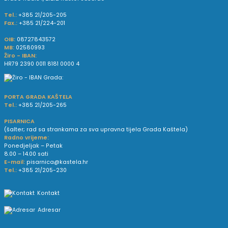
Tel.:
+385 21/205-205
Fax.:
+385 21/224-201
OIB:
08727843572
MB:
02580993
Žiro - IBAN:
HR79 2390 0011 8181 0000 4
PORTA GRADA KAŠTELA
Tel.:
+385 21/205-265
PISARNICA
(šalter; rad sa strankama za sva upravna tijela Grada Kaštela)
Radno vrijeme:
Ponedjeljak – Petak
8.00 – 14.00 sati
E-mail:
pisarnica@kastela.hr
Tel.:
+385 21/205-230
Kontakt
Adresar