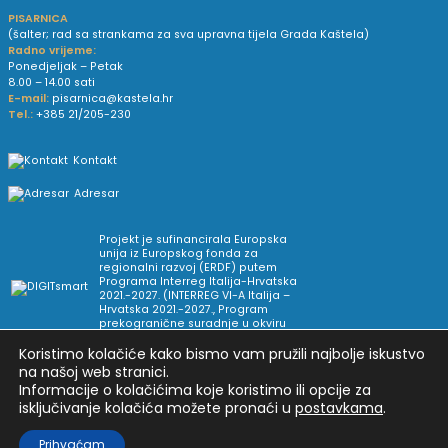
PISARNICA
(šalter; rad sa strankama za sva upravna tijela Grada Kaštela)
Radno vrijeme:
Ponedjeljak – Petak
8.00 – 14.00 sati
E-mail:
pisarnica@kastela.hr
Tel.:
+385 21/205-230
Kontakt
Adresar
Projekt je sufinancirala Europska
unija iz Europskog fonda za
regionalni razvoj (ERDF) putem
Programa Interreg Italija-Hrvatska
2021.-2027. (INTERREG VI-A Italija –
Hrvatska 2021.-2027., Program
prekogranične suradnje u okviru
Europske teritorijalne suradnje).
Koristimo kolačiće kako bismo vam pružili najbolje iskustvo
na našoj web stranici.
Informacije o kolačićima koje koristimo ili opcije za
Arhiva novosti
Uvjeti korištenja
Impressum
isključivanje kolačića možete pronaći u
postavkama
.
Pravne informacije i pravila privatnosti
Postavke privatnosti
Prihvaćam