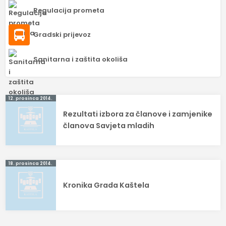
Regulacija prometa
Gradski prijevoz
Sanitarna i zaštita okoliša
Navigacija
12. prosinca 2014.
Rezultati izbora za članove i zamjenike
objava
članova Savjeta mladih
18. prosinca 2014.
Kronika Grada Kaštela