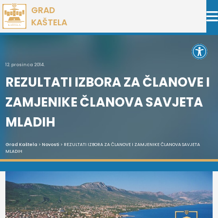
Preskoči
GRAD
na
KAŠTELA
sadržaj
Open 
12. prosinca 2014.
REZULTATI IZBORA ZA ČLANOVE I
ZAMJENIKE ČLANOVA SAVJETA
MLADIH
Grad Kaštela
>
Novosti
> REZULTATI IZBORA ZA ČLANOVE I ZAMJENIKE ČLANOVA SAVJETA
MLADIH