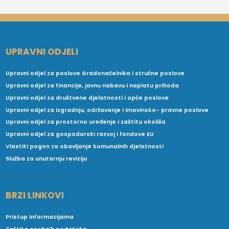
UPRAVNI ODJELI
Upravni odjel za poslove Gradonačelnika i stručne poslove
Upravni odjel za financije, javnu nabavu i naplatu prihoda
Upravni odjel za društvene djelatnosti i opće poslove
Upravni odjel za izgradnju, održavanje i imovinsko- pravne poslove
Upravni odjel za prostorno uređenje i zaštitu okoliša
Upravni odjel za gospodarski razvoj i fondove EU
Vlastiti pogon za obavljanje komunalnih djelatnosti
Služba za unutarnju reviziju
BRZI LINKOVI
Pristup informacijama