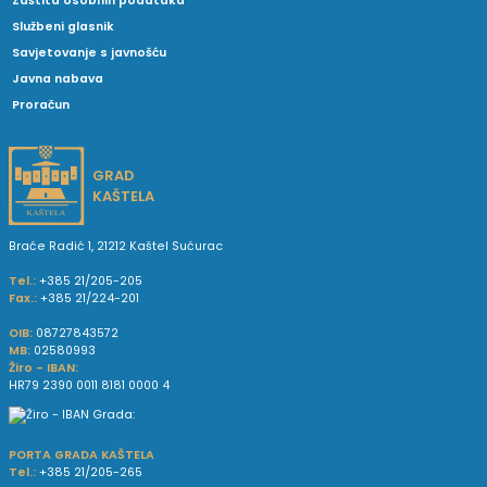
Zaštita osobnih podataka
Službeni glasnik
Savjetovanje s javnošću
Javna nabava
Proračun
GRAD
KAŠTELA
Braće Radić 1, 21212 Kaštel Sućurac
Tel.:
+385 21/205-205
Fax.:
+385 21/224-201
OIB:
08727843572
MB:
02580993
Žiro - IBAN:
HR79 2390 0011 8181 0000 4
PORTA GRADA KAŠTELA
Tel.:
+385 21/205-265