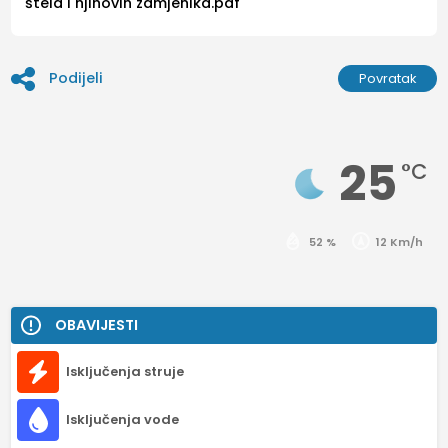
štela i njihovih zamjenika.pdf
Podijeli
Povratak
25
°C
52 %
12 Km/h
OBAVIJESTI
Isključenja struje
Isključenja vode