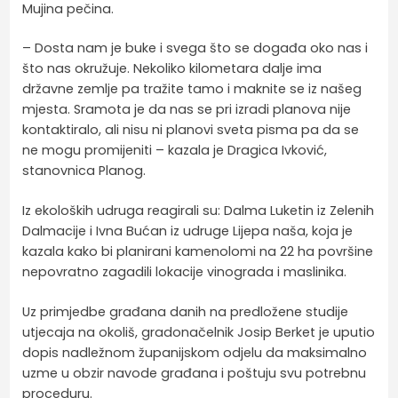
Mujina pečina.
– Dosta nam je buke i svega što se događa oko nas i
što nas okružuje. Nekoliko kilometara dalje ima
državne zemlje pa tražite tamo i maknite se iz našeg
mjesta. Sramota je da nas se pri izradi planova nije
kontaktiralo, ali nisu ni planovi sveta pisma pa da se
ne mogu promijeniti – kazala je Dragica Ivković,
stanovnica Planog.
Iz ekoloških udruga reagirali su: Dalma Luketin iz Zelenih
Dalmacije i Ivna Bućan iz udruge Lijepa naša, koja je
kazala kako bi planirani kamenolomi na 22 ha površine
nepovratno zagadili lokacije vinograda i maslinika.
Uz primjedbe građana danih na predložene studije
utjecaja na okoliš, gradonačelnik Josip Berket je uputio
dopis nadležnom županijskom odjelu da maksimalno
uzme u obzir navode građana i poštuju svu potrebnu
proceduru.