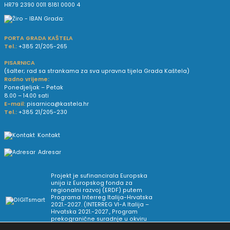
HR79 2390 0011 8181 0000 4
PORTA GRADA KAŠTELA
Tel.:
+385 21/205-265
PISARNICA
(šalter; rad sa strankama za sva upravna tijela Grada Kaštela)
Radno vrijeme:
Ponedjeljak – Petak
8.00 – 14.00 sati
E-mail:
pisarnica@kastela.hr
Tel.:
+385 21/205-230
Kontakt
Adresar
Projekt je sufinancirala Europska
unija iz Europskog fonda za
regionalni razvoj (ERDF) putem
Programa Interreg Italija-Hrvatska
2021.-2027. (INTERREG VI-A Italija –
Hrvatska 2021.-2027., Program
prekogranične suradnje u okviru
Europske teritorijalne suradnje).