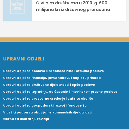
Civilnim društvima u 2013. g. 600
milijuna kn iz državnog proračuna
UPRAVNI ODJELI
Upravni odjel za poslove Gradonačelnika i stručne poslove
Upravni odjel za financije, javnu nabavu i naplatu prihoda
Upravni odjel za društvene djelatnosti i opće poslove
Upravni odjel za izgradnju, održavanje i imovinsko- pravne poslove
Upravni odjel za prostorno uređenje i zaštitu okoliša
Upravni odjel za gospodarski razvoj i fondove EU
Vlastiti pogon za obavljanje komunalnih djelatnosti
Služba za unutarnju reviziju