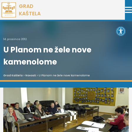
Preskoči
GRAD
na
KAŠTELA
sadržaj
Open 
14. prosinca 2012.
U Planom ne žele nove
kamenolome
Grad Kaštela
>
Novosti
> U Planom ne žele nove kamenolome