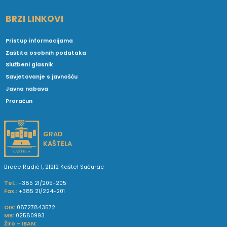
BRZI LINKOVI
Pristup informacijama
Zaštita osobnih podataka
Službeni glasnik
Savjetovanje s javnošću
Javna nabava
Proračun
GRAD
KAŠTELA
Braće Radić 1, 21212 Kaštel Sućurac
Tel.:
+385 21/205-205
Fax.:
+385 21/224-201
OIB:
08727843572
MB:
02580993
Žiro - IBAN: