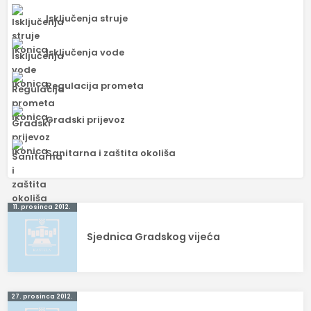
Isključenja struje
Isključenja vode
Regulacija prometa
Gradski prijevoz
Sanitarna i zaštita okoliša
Navigacija
11. prosinca 2012.
objava
Sjednica Gradskog vijeća
27. prosinca 2012.