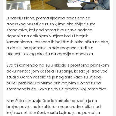
U naselju Plano, prema riječima predsjednice
trogirskog MO Milice Pušnik, ima oko dvije tisuće
stanovnika, koji godinama žive uz sve nedaće
deponija na obližnjem Vučjem brdu i brojnih
kamenoloma. Posebno ih boli što ih nitko ništa ne pita,
a da se i ne spominje izrada moguće studije o
utjecaju takvog okoliša na zdravlje stanovnika.
Sva tri kamenoloma su u skladu s prostorno planskom
dokumentacijom Kaštela i županije, kazao je izrađivač
studija Goran Pašalić te je naglasio kako su utjecaji
buke i prašine u okvirima prihvatljivim u odnosu na
stambene kuće. Tako ne misle građani koji tamo žive.
Ivan Šuta iz Muzeja Grada Kaštela upozorio je na
brojne povijesne lokalitete u neposrednoj blizini od
kojih su neki istraženi, među kojima je najpoznatija