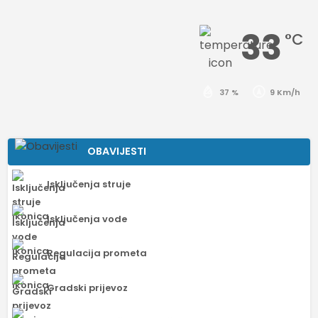
33
°C
37 %
9 Km/h
OBAVIJESTI
Isključenja struje
Isključenja vode
Regulacija prometa
Gradski prijevoz