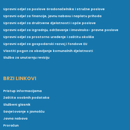
Upravni odjel za poslove Gradonačelnika i stručne poslove
Upravni odjel za financije, javnu nabavu i naplatu prihoda
Upravni odjel za društvene djelatnosti i opće poslove
Upravni odjel za izgradnju, održavanje i imovinsko- pravne poslove
Upravni odjel za prostorno uređenje i zaštitu okoliša
Upravni odjel za gospodarski razvoj i fondove EU
Vlastiti pogon za obavljanje komunalnih djelatnosti
Služba za unutarnju reviziju
BRZI LINKOVI
Pristup informacijama
Zaštita osobnih podataka
Službeni glasnik
Savjetovanje s javnošću
Javna nabava
Proračun