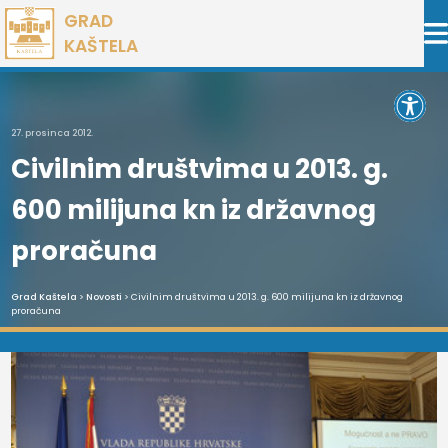
Preskoči
GRAD
na
KAŠTELA
sadržaj
Open 
27. prosinca 2012.
Civilnim društvima u 2013. g.
600 milijuna kn iz državnog
proračuna
Grad Kaštela
>
Novosti
> Civilnim društvima u 2013. g. 600 milijuna kn iz državnog
proračuna