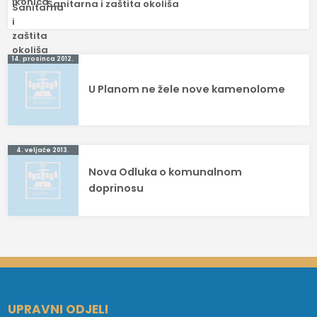
Sanitarna i zaštita okoliša
Navigacija
14. prosinca 2012.
objava
U Planom ne žele nove kamenolome
4. veljače 2013.
Nova Odluka o komunalnom
doprinosu
UPRAVNI ODJELI