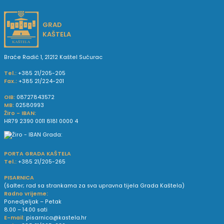
GRAD
KAŠTELA
Braće Radić 1, 21212 Kaštel Sućurac
Tel.:
+385 21/205-205
Fax.:
+385 21/224-201
OIB:
08727843572
MB:
02580993
Žiro - IBAN:
HR79 2390 0011 8181 0000 4
PORTA GRADA KAŠTELA
Tel.:
+385 21/205-265
PISARNICA
(šalter; rad sa strankama za sva upravna tijela Grada Kaštela)
Radno vrijeme:
Ponedjeljak – Petak
8.00 – 14.00 sati
E-mail:
pisarnica@kastela.hr