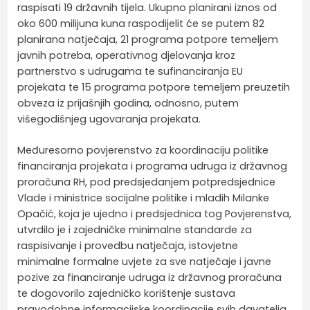
raspisati 19 državnih tijela. Ukupno planirani iznos od
oko 600 milijuna kuna raspodijelit će se putem 82
planirana natječaja, 21 programa potpore temeljem
javnih potreba, operativnog djelovanja kroz
partnerstvo s udrugama te sufinanciranja EU
projekata te 15 programa potpore temeljem preuzetih
obveza iz prijašnjih godina, odnosno, putem
višegodišnjeg ugovaranja projekata.
Međuresorno povjerenstvo za koordinaciju politike
financiranja projekata i programa udruga iz državnog
proračuna RH, pod predsjedanjem potpredsjednice
Vlade i ministrice socijalne politike i mladih Milanke
Opačić, koja je ujedno i predsjednica tog Povjerenstva,
utvrdilo je i zajedničke minimalne standarde za
raspisivanje i provedbu natječaja, istovjetne
minimalne formalne uvjete za sve natječaje i javne
pozive za financiranje udruga iz državnog proračuna
te dogovorilo zajedničko korištenje sustava
pravodobne informacijske koordinacije svih davatelja