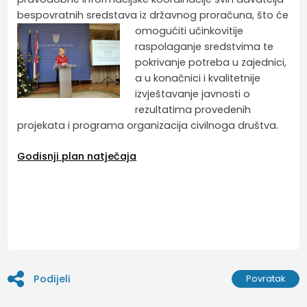
bespovratnih sredstava iz državno
g proračuna, što će
omogućiti učinkovitije
raspolaganje sredstvima te
pokrivanje potreba u zajednici,
a u konačnici i kvalitetnije
izvještavanje javnosti o
rezultatima provedenih
projekata i programa organizacija civilnoga društva.
Godisnji plan natječaja
Podijeli
Povratak