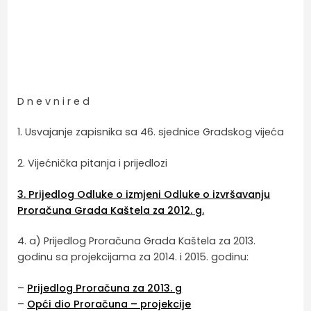
D n e v n i r e d
1. Usvajanje zapisnika sa 46. sjednice Gradskog vijeća
2. Vijećnička pitanja i prijedlozi
3. Prijedlog Odluke o izmjeni Odluke o izvršavanju
Proračuna Grada Kaštela za 2012. g.
4. a) Prijedlog Proračuna Grada Kaštela za 2013.
godinu sa projekcijama za 2014. i 2015. godinu:
–
Prijedlog Proračuna za 2013. g
–
Opći dio Proračuna – projekcije