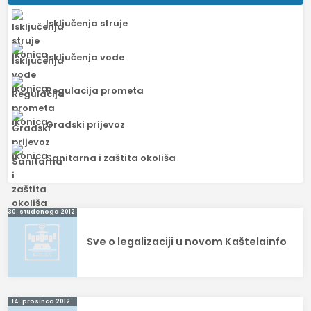
Isključenja struje
Isključenja vode
Regulacija prometa
Gradski prijevoz
Sanitarna i zaštita okoliša
Navigacija
30. studenoga 2012.
objava
Sve o legalizaciji u novom Kaštelainfo
14. prosinca 2012.