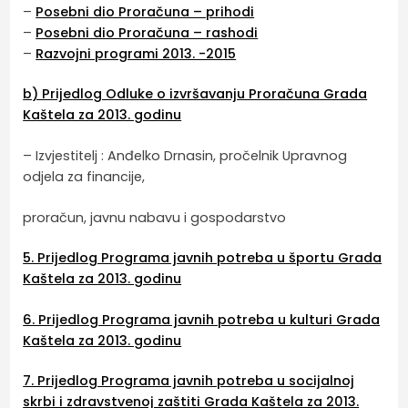
–
Posebni dio Proračuna – prihodi
–
Posebni dio Proračuna – rashodi
–
Razvojni programi 2013. -2015
b) Prijedlog Odluke o izvršavanju Proračuna Grada
Kaštela za 2013. godinu
– Izvjestitelj : Anđelko Drnasin, pročelnik Upravnog
odjela za financije,
proračun, javnu nabavu i gospodarstvo
5. Prijedlog Programa javnih potreba u športu Grada
Kaštela za 2013. godinu
6. Prijedlog Programa javnih potreba u kulturi Grada
Kaštela za 2013. godinu
7. Prijedlog Programa javnih potreba u socijalnoj
skrbi i zdravstvenoj zaštiti Grada Kaštela za 2013.