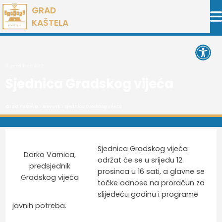
Preskoči
GRAD
na
KAŠTELA
sadržaj
Open 
11. prosinca 2012.
Sjednica Gradskog vijeća
Grad Kaštela
>
Novosti
> Sjednica Gradskog vijeća
Sjednica Gradskog vijeća
Darko Varnica,
održat će se u srijedu 12.
predsjednik
prosinca u 16 sati, a glavne se
Gradskog vijeća
točke odnose na proračun za
slijedeću godinu i programe
javnih potreba.