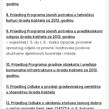
godinu
8. Prijedlog Programa javnih potreba u tehničkoj
kulturi Grada Kaštela za 2013. godinu
9. Prijedlog Programa javnih potreba u predškolskom
odgoju Grada Kaštela za 2013. godinu
– Izvjestitelj t. 5. do t. 9. : Darko Opačak, pročelnik
Upravnog odjela za pravne i kadrovske poslove,
društvene djelatnosti, branitelje i mlade
10. Prijedlog Programa gradnje objekata i uređaja
komunalne infrastrukture u Gradu Kaštela za 2013.
godinu.
11. Prijedlog Odluke o prodaji građevinskog zemljišta
u vlasništvu Grada Kaštela
12. Prijedlog Odluke o ukidanju statusa javnog dobra
u općoj uporabi čest. zem. 1243/3 k. o. K. Sućurac