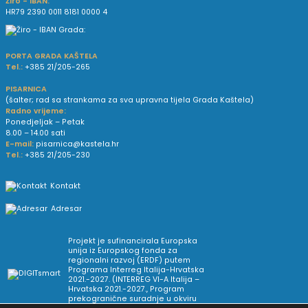
Žiro - IBAN:
HR79 2390 0011 8181 0000 4
PORTA GRADA KAŠTELA
Tel.:
+385 21/205-265
PISARNICA
(šalter; rad sa strankama za sva upravna tijela Grada Kaštela)
Radno vrijeme:
Ponedjeljak – Petak
8.00 – 14.00 sati
E-mail:
pisarnica@kastela.hr
Tel.:
+385 21/205-230
Kontakt
Adresar
Projekt je sufinancirala Europska
unija iz Europskog fonda za
regionalni razvoj (ERDF) putem
Programa Interreg Italija-Hrvatska
2021.-2027. (INTERREG VI-A Italija –
Hrvatska 2021.-2027., Program
prekogranične suradnje u okviru