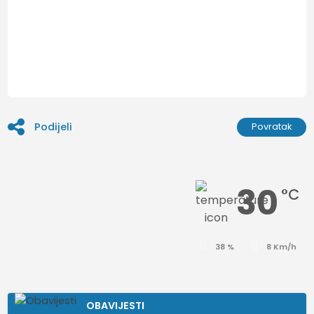
Podijeli
Povratak
30
°C
38 %
8 Km/h
OBAVIJESTI