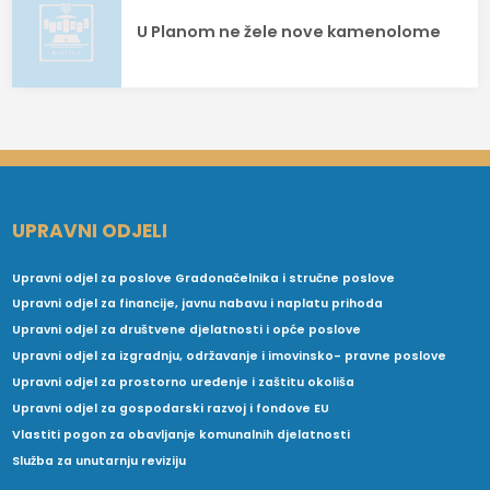
U Planom ne žele nove kamenolome
UPRAVNI ODJELI
Upravni odjel za poslove Gradonačelnika i stručne poslove
Upravni odjel za financije, javnu nabavu i naplatu prihoda
Upravni odjel za društvene djelatnosti i opće poslove
Upravni odjel za izgradnju, održavanje i imovinsko- pravne poslove
Upravni odjel za prostorno uređenje i zaštitu okoliša
Upravni odjel za gospodarski razvoj i fondove EU
Vlastiti pogon za obavljanje komunalnih djelatnosti
Služba za unutarnju reviziju