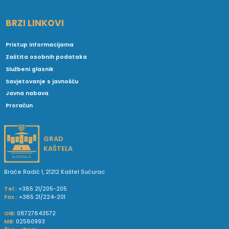
BRZI LINKOVI
Pristup informacijama
Zaštita osobnih podataka
Službeni glasnik
Savjetovanje s javnošću
Javna nabava
Proračun
GRAD
KAŠTELA
Braće Radić 1, 21212 Kaštel Sućurac
Tel.:
+385 21/205-205
Fax.:
+385 21/224-201
OIB:
08727843572
MB:
02580993