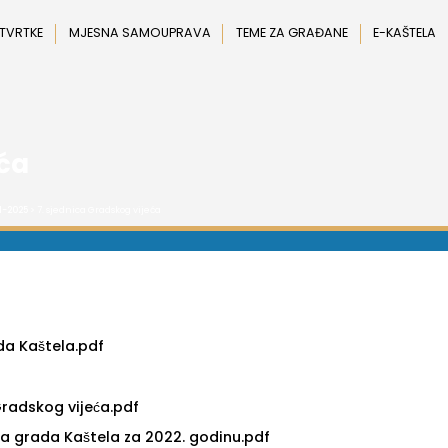
 TVRTKE
MJESNA SAMOUPRAVA
TEME ZA GRAĐANE
E-KAŠTELA
eća
1-2025
> 7. sjednica Gradskog vijeća
a Kaštela.pdf
radskog vijeća.pdf
na grada Kaštela za 2022. godinu.pdf