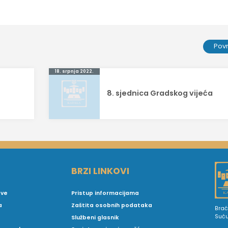
Pov
18. srpnja 2022.
8. sjednica Gradskog vijeća
BRZI LINKOVI
ove
Pristup informacijama
a
Zaštita osobnih podataka
Brać
Suć
Službeni glasnik