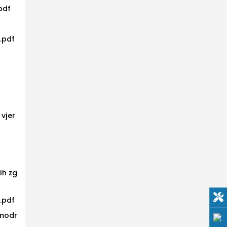
pdf
u.pdf
 vjer
ih zg
u.pdf
 modr