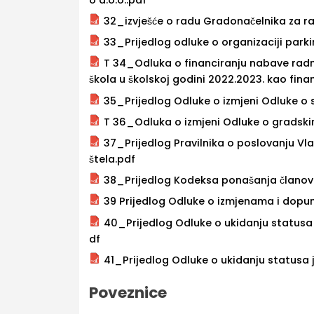
32_izvješće o radu Gradonačelnika za 
33_Prijedlog odluke o organizaciji parki
T 34_Odluka o financiranju nabave radni
škola u školskoj godini 2022.2023. kao fin
35_Prijedlog Odluke o izmjeni Odluke o 
T 36_Odluka o izmjeni Odluke o gradsk
37_Prijedlog Pravilnika o poslovanju Vl
štela.pdf
38_Prijedlog Kodeksa ponašanja članov
39 Prijedlog Odluke o izmjenama i dopuna
40_Prijedlog Odluke o ukidanju statusa ja
df
41_Prijedlog Odluke o ukidanju statusa ja
Poveznice