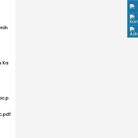
vnih
u Ka
ac.p
c.pdf