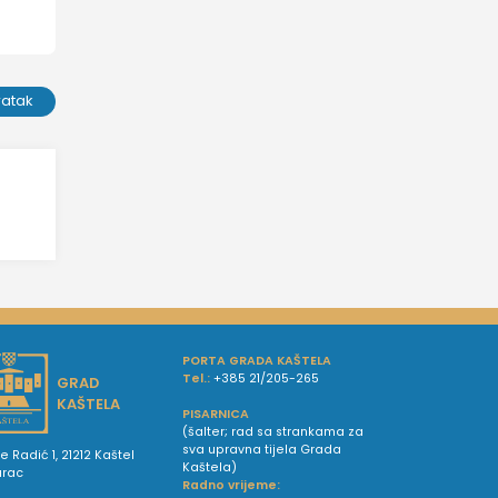
ratak
PORTA GRADA KAŠTELA
Tel.:
+385 21/205-265
GRAD
KAŠTELA
PISARNICA
(šalter; rad sa strankama za
sva upravna tijela Grada
e Radić 1, 21212 Kaštel
Kaštela)
urac
Radno vrijeme: