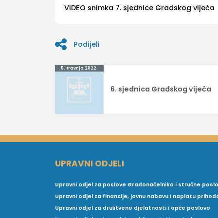
VIDEO snimka 7. sjednice Gradskog vijeća
Podijeli
Navigacija
5. travnja 2022.
objava
6. sjednica Gradskog vijeća
UPRAVNI ODJELI
Upravni odjel za poslove Gradonačelnika i stručne posl
Upravni odjel za financije, javnu nabavu i naplatu prihod
Upravni odjel za društvene djelatnosti i opće poslove