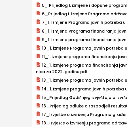
5_ Prijedlog I. izmjene i dopune progra
6_Prijedlog I. izmjene Programa održav
7_1. Izmjene Programa javnih potreba u so
8_1. izmjena Programa financiranja javn
9_1. izmjene programa financiranja javn
10_1. izmjene Programa javnih potreba u 
11_1. izmjene programa financiranja javni
12_1. izmjene programa financiranja jav
nica za 2022. godinu.pdf
13_1. izmjene programa javnih potreba u
14_1. Izmjene programa javnih potreba u p
15_Prijedlog Godišnjeg izvještaja o izvr
16_Prijedlog odluke o raspodjeli rezulta
17_Izvješće o izvršenju Programa građ
18_Izvješće o izvršenju programa održ