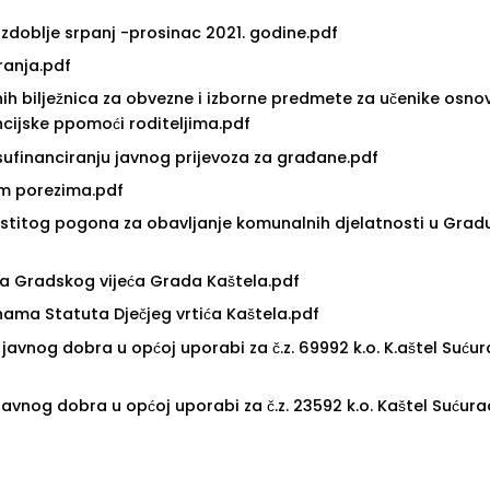
razdoblje srpanj -prosinac 2021. godine.pdf
ranja.pdf
h bilježnica za obvezne i izborne predmete za učenike osno
ancijske ppomoći roditeljima.pdf
sufinanciranju javnog prijevoza za građane.pdf
im porezima.pdf
astitog pogona za obavljanje komunalnih djelatnosti u Grad
a Gradskog vijeća Grada Kaštela.pdf
ma Statuta Dječjeg vrtića Kaštela.pdf
vnog dobra u općoj uporabi za č.z. 69992 k.o. K.aštel Sućur
vnog dobra u općoj uporabi za č.z. 23592 k.o. Kaštel Sućura