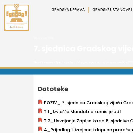
Preskoči
na
GRADSKA UPRAVA
GRADSKE USTANOVE I
sadržaj
20. lipnja 2022.
7. sjednica Gradskog vij
Grad Kaštela
>
Sjednice Gradskog vijeća
>
Mandatno razdoblje 202
Datoteke
POZIV_ 7. sjednica Gradskog vijeća Grad
T 1_Izvješće Mandatne komisije.pdf
T 2_Usvajanje Zapisnika sa 6. sjednive G
4_Prijedlog 1. izmjene i dopune proraču