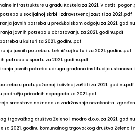
nalne infrastrukture u gradu Kaštela za 2021. Vlastiti pogon.
potreba u socijalnoj skrbi i zdravstvenoj zaštiti za 2021..pdf
nciranja javnih potreba u predškolskom odgoju za 2021. godin
nciranja javnih potreba u obrazovanju za 2021. godinu.pdf
 potreba u kulturi za 2021. godinu.pdf
iranja javnih potreba u tehničkoj kulturi za 2021. godinu.pdf
nih potreba u sportu za 2021. godinu.pdf
nciranja javnih potreba udruga građana institucija ustanova i
potreba u protupožarnoj i ciivlnoj zaštiti za 2021. godinu.pdf
a u području prirodnih nepogoda za 2021..pdf
štenja sredstava naknade za zadržavanje nezakonito izgrađen
nog trgovačkog društva Zeleno i modro d.o.o. za 2021. godin
luge za 2021. godinu komunalnog trgovačkog društva Zeleno i