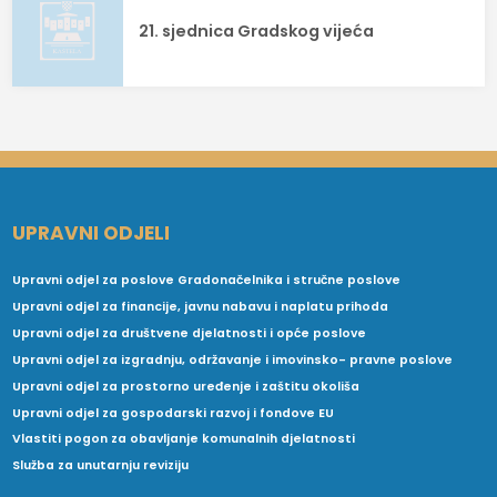
21. sjednica Gradskog vijeća
UPRAVNI ODJELI
Upravni odjel za poslove Gradonačelnika i stručne poslove
Upravni odjel za financije, javnu nabavu i naplatu prihoda
Upravni odjel za društvene djelatnosti i opće poslove
Upravni odjel za izgradnju, održavanje i imovinsko- pravne poslove
Upravni odjel za prostorno uređenje i zaštitu okoliša
Upravni odjel za gospodarski razvoj i fondove EU
Vlastiti pogon za obavljanje komunalnih djelatnosti
Služba za unutarnju reviziju