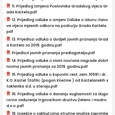
11. Prijedlog izmjena Poslovnika Gradskog vijeća Gr
ada Kaštela.pdf
12. Prijedlog odluke o izmjeni Odluke o izboru člano
va vijeća mjesnih odbora na području Grada Kaštela.
pdf
13. Prijedlozi odluka o dodjeli javnih priznanja Grad
a Kaštela za 2019. godinu.pdf
Prijedlozi javnih priznanja predlagatelja.pdf
14. Prijedlog odluke o visini novčane nagrade dobit
nicima javnih priznanja za 2019. godinu.pdf
15. Prijedlog odluke o kupovini čest. zem. 10591 i dr.
K.O. Kaštel Štafilić (pogon Knežine ) od Kaštelanskih s
taklenika d.d. u stečaju.pdf
16. Prijedlog odluke o davanju suglasnosti za dugo
ročno zaduženje trgovačkom društvu Zeleno i modro
d.o.o..pdf
18. Izvješće o zaključcima stručne analize zaprimlje