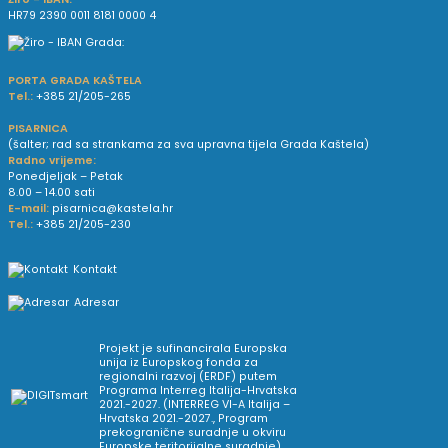
HR79 2390 0011 8181 0000 4
PORTA GRADA KAŠTELA
Tel.:
+385 21/205-265
PISARNICA
(šalter; rad sa strankama za sva upravna tijela Grada Kaštela)
Radno vrijeme:
Ponedjeljak – Petak
8.00 – 14.00 sati
E-mail:
pisarnica@kastela.hr
Tel.:
+385 21/205-230
Kontakt
Adresar
Projekt je sufinancirala Europska
unija iz Europskog fonda za
regionalni razvoj (ERDF) putem
Programa Interreg Italija-Hrvatska
2021.-2027. (INTERREG VI-A Italija –
Hrvatska 2021.-2027., Program
prekogranične suradnje u okviru
Europske teritorijalne suradnje).