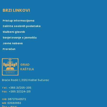
BRZI LINKOVI
Pristup informacijama
Zaštita osobnih podataka
Službeni glasnik
Savjetovanje s javnošću
Javna nabava
Proračun
GRAD
KAŠTELA
Braće Radić 1, 21212 Kaštel Sućurac
Tel.:
+385 21/205-205
Fax.:
+385 21/224-201
OIB:
08727843572
MB:
02580993
Žiro - IBAN: