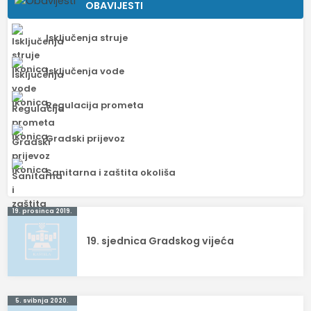
OBAVIJESTI
Isključenja struje
Isključenja vode
Regulacija prometa
Gradski prijevoz
Sanitarna i zaštita okoliša
Navigacija
19. prosinca 2019.
objava
19. sjednica Gradskog vijeća
5. svibnja 2020.