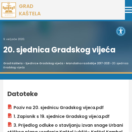
Preskoči
GRAD
na
KAŠTELA
sadržaj
Open 
9. veljače 2020.
20. sjednica Gradskog vijeća
Grad Kaštela
>
Sjednice Gradskog vijeća
>
Mandatno razdoblje 2017-2021
> 20. sjednica
Gradskog vijeća
Datoteke
Poziv na 20. sjednicu Gradskog vijeća.pdf
1. Zapisnik s 19. sjednice Gradskog vijeća.pdf
3. Prijedlog odluke o stavljanju izvan snage Urbani