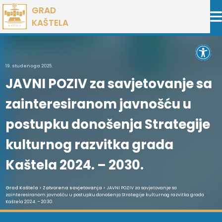
Preskoči
GRAD
na
KAŠTELA
sadržaj
Open 
19. studenoga 2025.
JAVNI POZIV za savjetovanje sa
zainteresiranom javnošću u
postupku donošenja Strategije
kulturnog razvitka grada
Kaštela 2024. – 2030.
Grad Kaštela
>
Zatvorena savjetovanja
> JAVNI POZIV za savjetovanje sa
zainteresiranom javnošću u postupku donošenja Strategije kulturnog razvitka grada
Kaštela 2024. – 2030.