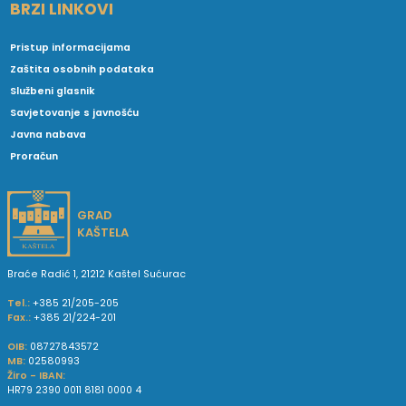
BRZI LINKOVI
Pristup informacijama
Zaštita osobnih podataka
Službeni glasnik
Savjetovanje s javnošću
Javna nabava
Proračun
GRAD
KAŠTELA
Braće Radić 1, 21212 Kaštel Sućurac
Tel.:
+385 21/205-205
Fax.:
+385 21/224-201
OIB:
08727843572
MB:
02580993
Žiro - IBAN:
HR79 2390 0011 8181 0000 4