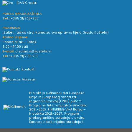
PORTA GRADA KAŠTELA
Tel.:
+385 21/205-265
PISARNICA
(šalter; rad sa strankama za sva upravna tijela Grada Kaštela)
Radno vrijeme:
Ponedjeljak – Petak
8.00 – 14.00 sati
E-mail:
pisarnica@kastela.hr
Tel.:
+385 21/205-230
Kontakt
Adresar
Projekt je sufinancirala Europska
unija iz Europskog fonda za
regionalni razvoj (ERDF) putem
Programa Interreg Italija-Hrvatska
2021.-2027. (INTERREG VI-A Italija –
Hrvatska 2021.-2027., Program
prekogranične suradnje u okviru
Europske teritorijalne suradnje).