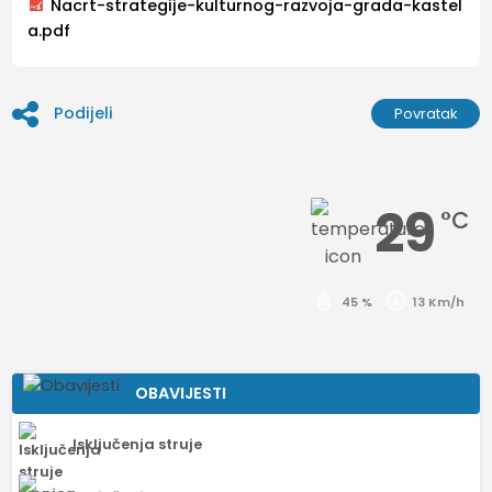
Nacrt-strategije-kulturnog-razvoja-grada-kastel
a.pdf
Podijeli
Povratak
29
°C
45 %
13 Km/h
OBAVIJESTI
Isključenja struje