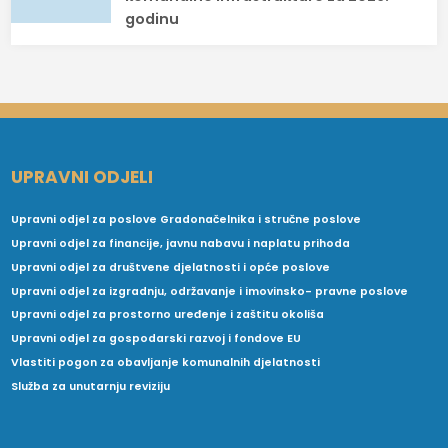
godinu
UPRAVNI ODJELI
Upravni odjel za poslove Gradonačelnika i stručne poslove
Upravni odjel za financije, javnu nabavu i naplatu prihoda
Upravni odjel za društvene djelatnosti i opće poslove
Upravni odjel za izgradnju, održavanje i imovinsko- pravne poslove
Upravni odjel za prostorno uređenje i zaštitu okoliša
Upravni odjel za gospodarski razvoj i fondove EU
Vlastiti pogon za obavljanje komunalnih djelatnosti
Služba za unutarnju reviziju