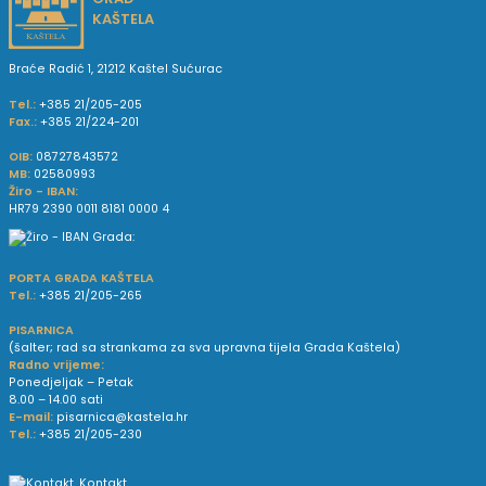
KAŠTELA
Braće Radić 1, 21212 Kaštel Sućurac
Tel.:
+385 21/205-205
Fax.:
+385 21/224-201
OIB:
08727843572
MB:
02580993
Žiro - IBAN:
HR79 2390 0011 8181 0000 4
PORTA GRADA KAŠTELA
Tel.:
+385 21/205-265
PISARNICA
(šalter; rad sa strankama za sva upravna tijela Grada Kaštela)
Radno vrijeme:
Ponedjeljak – Petak
8.00 – 14.00 sati
E-mail:
pisarnica@kastela.hr
Tel.:
+385 21/205-230
Kontakt