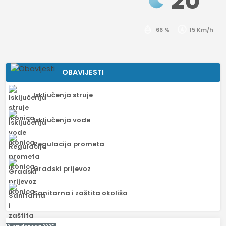
20
66 %
15 Km/h
OBAVIJESTI
Isključenja struje
Isključenja vode
Regulacija prometa
Gradski prijevoz
Sanitarna i zaštita okoliša
Navigacija