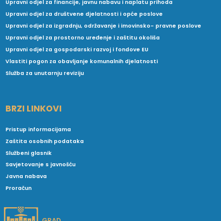
Upravni odjel za financije, javnu nabavu i naplatu prihoda
Upravni odjel za društvene djelatnosti i opće poslove
Upravni odjel za izgradnju, održavanje i imovinsko- pravne poslove
Upravni odjel za prostorno uređenje i zaštitu okoliša
Upravni odjel za gospodarski razvoj i fondove EU
Vlastiti pogon za obavljanje komunalnih djelatnosti
Služba za unutarnju reviziju
BRZI LINKOVI
Pristup informacijama
Zaštita osobnih podataka
Službeni glasnik
Savjetovanje s javnošću
Javna nabava
Proračun
GRAD