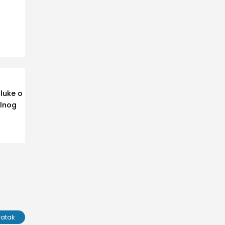
luke o
alnog
ratak