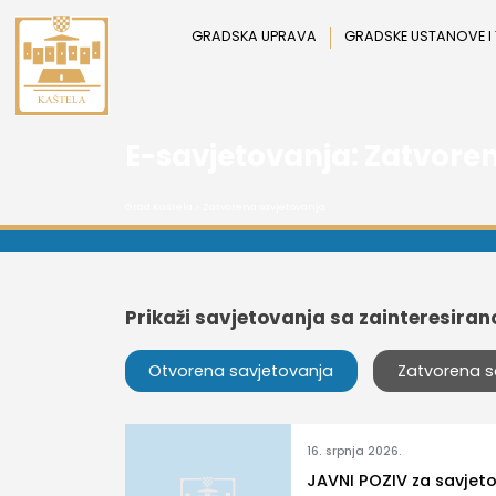
Preskoči
na
GRADSKA UPRAVA
GRADSKE USTANOVE I
sadržaj
E-savjetovanja:
Zatvoren
Grad Kaštela
>
Zatvorena savjetovanja
Prikaži savjetovanja sa zainteresira
Otvorena savjetovanja
Zatvorena s
16. srpnja 2026.
JAVNI POZIV za savjet