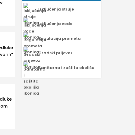
ov
Isključenja struje
Isključenja vode
Regulacija prometa
Odluke
Gradski prijevoz
varin“
Sanitarna i zaštita okoliša
dluke
ivom