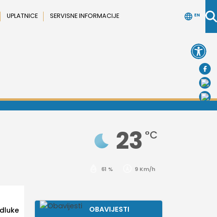
UPLATNICE
SERVISNE INFORMACIJE
EN
Open 
23
°C
61 %
9 Km/h
OBAVIJESTI
dluke