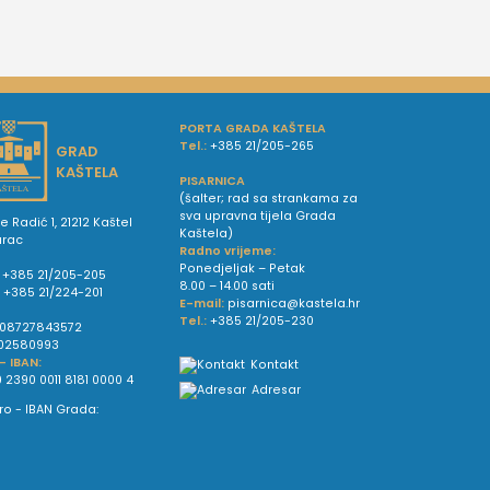
PORTA GRADA KAŠTELA
Tel.:
+385 21/205-265
GRAD
KAŠTELA
PISARNICA
(šalter; rad sa strankama za
sva upravna tijela Grada
e Radić 1, 21212 Kaštel
Kaštela)
urac
Radno vrijeme:
Ponedjeljak – Petak
+385 21/205-205
8.00 – 14.00 sati
:
+385 21/224-201
E-mail:
pisarnica@kastela.hr
Tel.:
+385 21/205-230
08727843572
02580993
 - IBAN:
Kontakt
 2390 0011 8181 0000 4
Adresar