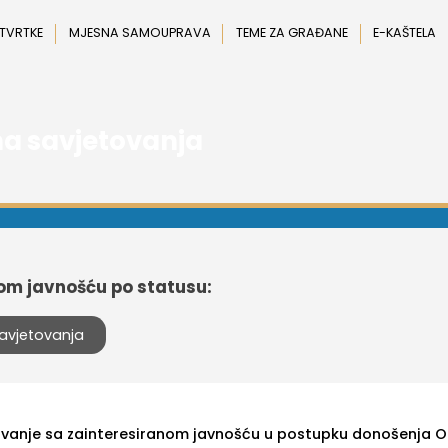
 TVRTKE
MJESNA SAMOUPRAVA
TEME ZA GRAĐANE
E-KAŠTELA
a savjetovanja
nom javnošću po statusu:
avjetovanja
ovanje sa zainteresiranom javnošću u postupku donošenja O