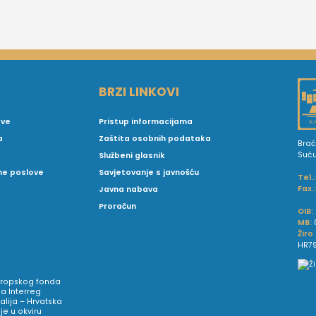
BRZI LINKOVI
ove
Pristup informacijama
a
Zaštita osobnih podataka
Brać
Suć
Službeni glasnik
vne poslove
Savjetovanje s javnošću
Tel.:
Fax.
Javna nabava
Proračun
OIB:
MB:
Žiro
HR79
Europskog fonda
a Interreg
talija – Hrvatska
e u okviru