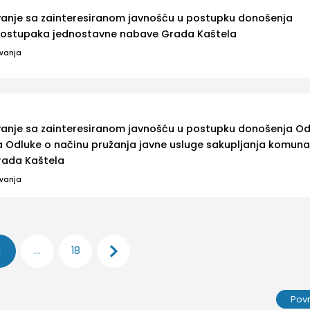
ovanje sa zainteresiranom javnošću u postupku donošenja
 postupaka jednostavne nabave Grada Kaštela
ovanja
ovanje sa zainteresiranom javnošću u postupku donošenja Od
Odluke o načinu pružanja javne usluge sakupljanja komun
rada Kaštela
ovanja
1
…
18
Pov