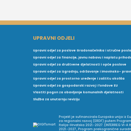
UPRAVNI ODJELI
Upravni odjel za poslove Gradonačelnika i stručne posl
Upravni odjel za financije, javnu nabavu i naplatu prihod
Upravni odjel za društvene djelatnosti i opće poslove
Upravni odjel za izgradnju, održavanje i imovinsko- pra
Upravni odjel za prostorno uređenje i zaštitu okoliša
Upravni odjel za gospodarski razvoj i fondove EU
Vlastiti pogon za obavljanje komunalnih djelatnosti
Služba za unutarnju reviziju
Projekt je sufinancirala Europska unija iz 
za regionalni razvoj (ERDF) putem Program
Italija-Hrvatska 2021.-2027. (INTERREG VI-A I
2021.-2027., Program prekogranične suradnj