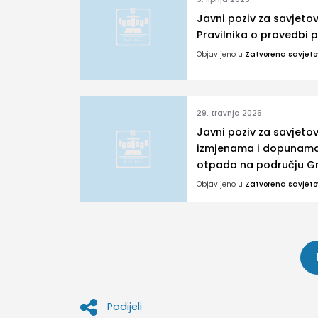
Javni poziv za savjet
Pravilnika o provedbi
Objavljeno u
Zatvorena savjet
29. travnja 2026.
Javni poziv za savjet
izmjenama i dopunama 
otpada na području G
Objavljeno u
Zatvorena savjet
Brojevi
stranica
objava
Podijeli