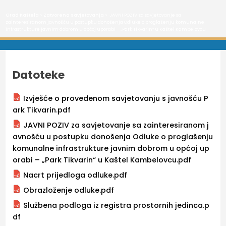
Grad Kaštela
>
Zatvorena savjetovanja
> JAVNI POZIV za savjetovanje sa
zainteresiranom javnošću u postupku donošenja Odluke o proglašenju komunalne
infrastrukture javnim dobrom u općoj uporabi – „Park Tikvarin“ u Kaštel Kambelovcu
Datoteke
Izvješće o provedenom savjetovanju s javnošću P
ark Tikvarin.pdf
JAVNI POZIV za savjetovanje sa zainteresiranom j
avnošću u postupku donošenja Odluke o proglašenju
komunalne infrastrukture javnim dobrom u općoj up
orabi – „Park Tikvarin“ u Kaštel Kambelovcu.pdf
Nacrt prijedloga odluke.pdf
Obrazloženje odluke.pdf
Službena podloga iz registra prostornih jedinca.p
df