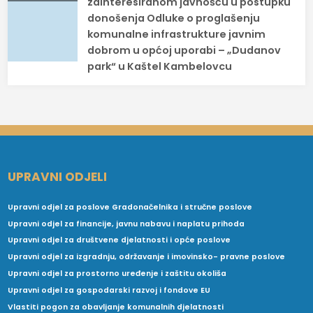
zainteresiranom javnošću u postupku
donošenja Odluke o proglašenju
komunalne infrastrukture javnim
dobrom u općoj uporabi – „Dudanov
park“ u Kaštel Kambelovcu
UPRAVNI ODJELI
Upravni odjel za poslove Gradonačelnika i stručne poslove
Upravni odjel za financije, javnu nabavu i naplatu prihoda
Upravni odjel za društvene djelatnosti i opće poslove
Upravni odjel za izgradnju, održavanje i imovinsko- pravne poslove
Upravni odjel za prostorno uređenje i zaštitu okoliša
Upravni odjel za gospodarski razvoj i fondove EU
Vlastiti pogon za obavljanje komunalnih djelatnosti