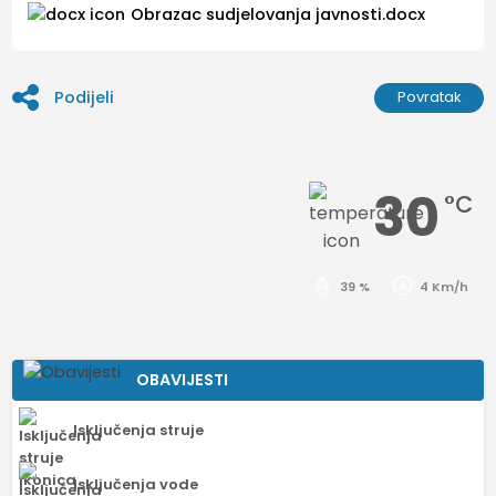
Obrazac sudjelovanja javnosti.docx
Podijeli
Povratak
30
°C
39 %
4 Km/h
OBAVIJESTI
Isključenja struje
Isključenja vode