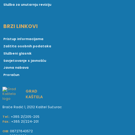
Služba za unutarnju reviziju
BRZI LINKOVI
Pristup informacijama
Zaštita osobnih podataka
Službeni glasnik
Savjetovanje s javnošću
Javna nabava
Proračun
GRAD
KAŠTELA
Braće Radić 1, 21212 Kaštel Sućurac
Tel.:
+385 21/205-205
Fax.:
+385 21/224-201
OIB:
08727843572