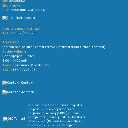
MB:
02580993
Žiro - IBAN:
HR79 2390 0011 8181 0000 4
PORTA GRADA KAŠTELA
Tel.:
+385 21/205-265
PISARNICA
(šalter; rad sa strankama za sva upravna tijela Grada Kaštela)
Radno vrijeme:
Ponedjeljak – Petak
8.00 – 14.00 sati
E-mail:
pisarnica@kastela.hr
Tel.:
+385 21/205-230
Kontakt
Adresar
Projekt je sufinancirala Europska
unija iz Europskog fonda za
regionalni razvoj (ERDF) putem
Programa Interreg Italija-Hrvatska
2021.-2027. (INTERREG VI-A Italija –
Hrvatska 2021.-2027., Program