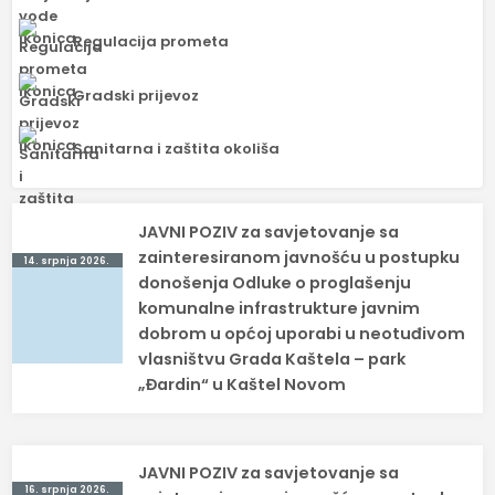
Regulacija prometa
Gradski prijevoz
Sanitarna i zaštita okoliša
Navigacija
JAVNI POZIV za savjetovanje sa
objava
zainteresiranom javnošću u postupku
14. srpnja 2026.
donošenja Odluke o proglašenju
komunalne infrastrukture javnim
dobrom u općoj uporabi u neotuđivom
vlasništvu Grada Kaštela – park
„Đardin“ u Kaštel Novom
JAVNI POZIV za savjetovanje sa
16. srpnja 2026.