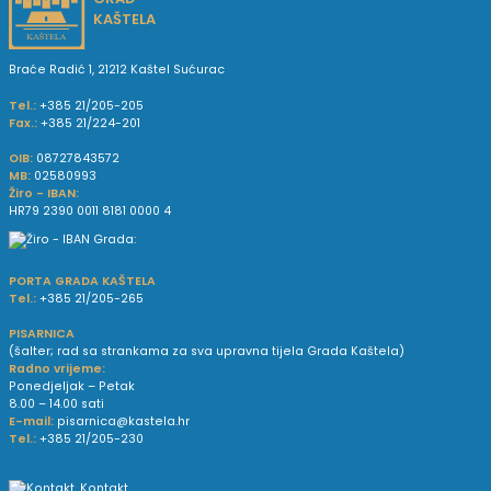
KAŠTELA
Braće Radić 1, 21212 Kaštel Sućurac
Tel.:
+385 21/205-205
Fax.:
+385 21/224-201
OIB:
08727843572
MB:
02580993
Žiro - IBAN:
HR79 2390 0011 8181 0000 4
PORTA GRADA KAŠTELA
Tel.:
+385 21/205-265
PISARNICA
(šalter; rad sa strankama za sva upravna tijela Grada Kaštela)
Radno vrijeme:
Ponedjeljak – Petak
8.00 – 14.00 sati
E-mail:
pisarnica@kastela.hr
Tel.:
+385 21/205-230
Kontakt