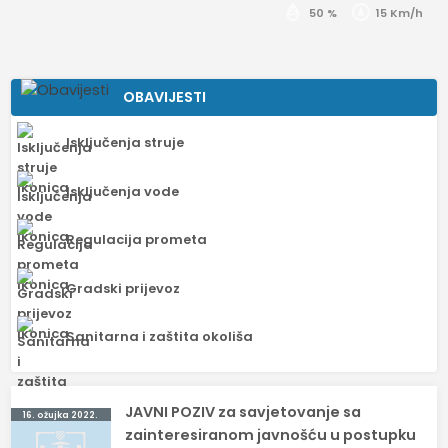
50 %
15 Km/h
OBAVIJESTI
Isključenja struje
Isključenja vode
Regulacija prometa
Gradski prijevoz
Sanitarna i zaštita okoliša
Navigacija
JAVNI POZIV za savjetovanje sa
16. ožujka 2022.
objava
zainteresiranom javnošću u postupku