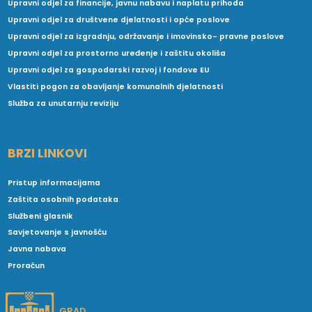
Upravni odjel za financije, javnu nabavu i naplatu prihoda
Upravni odjel za društvene djelatnosti i opće poslove
Upravni odjel za izgradnju, održavanje i imovinsko- pravne poslove
Upravni odjel za prostorno uređenje i zaštitu okoliša
Upravni odjel za gospodarski razvoj i fondove EU
Vlastiti pogon za obavljanje komunalnih djelatnosti
Služba za unutarnju reviziju
BRZI LINKOVI
Pristup informacijama
Zaštita osobnih podataka
Službeni glasnik
Savjetovanje s javnošću
Javna nabava
Proračun
GRAD