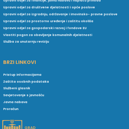
Upravni odjel za financije, javnu nabavu i naplatu prihoda
Upravni odjel za društvene djelatnosti i opće poslove
Upravni odjel za izgradnju, održavanje i imovinsko- pravne poslove
Upravni odjel za prostorno uređenje i zaštitu okoliša
Upravni odjel za gospodarski razvoj i fondove EU
Vlastiti pogon za obavljanje komunalnih djelatnosti
Služba za unutarnju reviziju
BRZI LINKOVI
Pristup informacijama
Zaštita osobnih podataka
Službeni glasnik
Savjetovanje s javnošću
Javna nabava
Proračun
GRAD