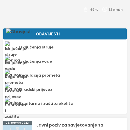
69 %
12 Km/h
OBAVIJESTI
Isključenja struje
Isključenja vode
Regulacija prometa
Gradski prijevoz
Sanitarna i zaštita okoliša
Navigacija
29. travnja 2022.
Javni poziv za savjetovanje sa