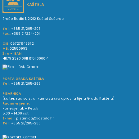
KAŠTELA
Braće Radić 1, 21212 Kaštel Sućurac
Tel.:
+385 21/205-205
Fax.:
+385 21/224-201
OIB:
08727843572
MB:
02580993
Žiro - IBAN:
HR79 2390 0011 8181 0000 4
PORTA GRADA KAŠTELA
Tel.:
+385 21/205-265
PISARNICA
(šalter; rad sa strankama za sva upravna tijela Grada Kaštela)
Radno vrijeme:
Ponedjeljak – Petak
8.00 – 14.00 sati
E-mail:
pisarnica@kastela.hr
Tel.:
+385 21/205-230
Kontakt