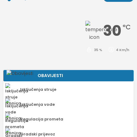
30
°C
35 %
4 Km/h
OBAVIJESTI
Isključenja struje
Isključenja vode
Regulacija prometa
Gradski prijevoz