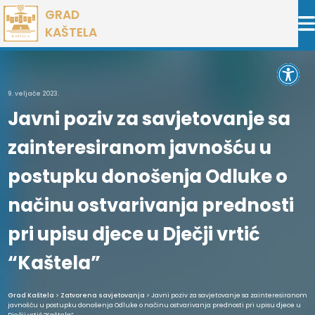
Preskoči
GRAD
na
KAŠTELA
sadržaj
Open 
9. veljače 2023.
Javni poziv za savjetovanje sa
zainteresiranom javnošću u
postupku donošenja Odluke o
načinu ostvarivanja prednosti
pri upisu djece u Dječji vrtić
“Kaštela”
Grad Kaštela
>
Zatvorena savjetovanja
> Javni poziv za savjetovanje sa zainteresiranom
javnošću u postupku donošenja Odluke o načinu ostvarivanja prednosti pri upisu djece u
Dječji vrtić “Kaštela”