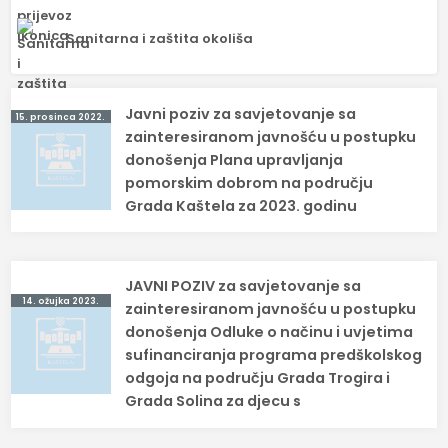
Sanitarna i zaštita okoliša
Navigacija
Javni poziv za savjetovanje sa
15. prosinca 2022.
objava
zainteresiranom javnošću u postupku
donošenja Plana upravljanja
pomorskim dobrom na području
Grada Kaštela za 2023. godinu
JAVNI POZIV za savjetovanje sa
14. ožujka 2023.
zainteresiranom javnošću u postupku
donošenja Odluke o načinu i uvjetima
sufinanciranja programa predškolskog
odgoja na području Grada Trogira i
Grada Solina za djecu s