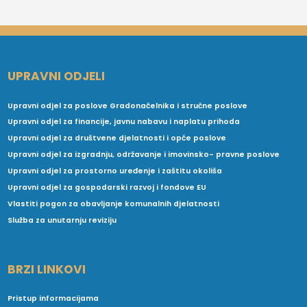
UPRAVNI ODJELI
Upravni odjel za poslove Gradonačelnika i stručne poslove
Upravni odjel za financije, javnu nabavu i naplatu prihoda
Upravni odjel za društvene djelatnosti i opće poslove
Upravni odjel za izgradnju, održavanje i imovinsko- pravne poslove
Upravni odjel za prostorno uređenje i zaštitu okoliša
Upravni odjel za gospodarski razvoj i fondove EU
Vlastiti pogon za obavljanje komunalnih djelatnosti
Služba za unutarnju reviziju
BRZI LINKOVI
Pristup informacijama