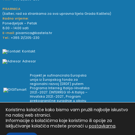
PISARNICA
(šalter; rad sa strankama za sva upravna tijela Grada Kaštela)
Radno vrijeme:
Ponedjeljak – Petak
8.00 – 14.00 sati
E-mail:
pisarnica@kastela.hr
Tel.:
+385 21/205-230
Kontakt
Adresar
Projekt je sufinancirala Europska
unija iz Europskog fonda za
regionalni razvoj (ERDF) putem
Programa Interreg Italija-Hrvatska
2021.-2027. (INTERREG VI-A Italija –
Hrvatska 2021.-2027., Program
prekogranične suradnje u okviru
Europske teritorijalne suradnje).
Koristimo kolačiće kako bismo vam pružili najbolje iskustvo
na našoj web stranici.
Informacije o kolačićima koje koristimo ili opcije za
Arhiva novosti
Uvjeti korištenja
Impressum
isključivanje kolačića možete pronaći u
postavkama
.
Pravne informacije i pravila privatnosti
Postavke privatnosti