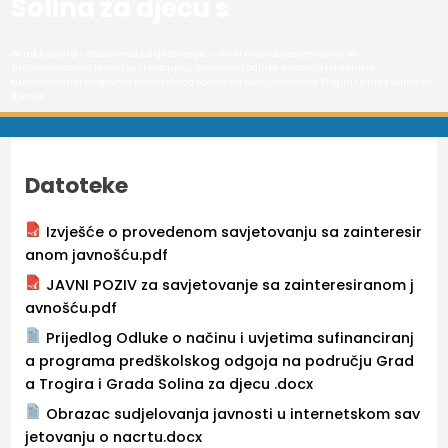
Solina za djecu s
Grad Kaštela
>
Zatvorena savjetovanja
> JAVNI POZIV za savjetovanje sa
zainteresiranom javnošću u postupku donošenja Odluke o načinu i uvjetima
sufinanciranja programa predškolskog odgoja na području Grada Trogira i Grada Solina za
djecu s
Datoteke
Izvješće o provedenom savjetovanju sa zainteresir
anom javnošću.pdf
JAVNI POZIV za savjetovanje sa zainteresiranom j
avnošću.pdf
Prijedlog Odluke o načinu i uvjetima sufinanciranj
a programa predškolskog odgoja na području Grad
a Trogira i Grada Solina za djecu .docx
Obrazac sudjelovanja javnosti u internetskom sav
jetovanju o nacrtu.docx