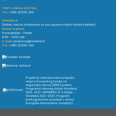
PORTA GRADA KAŠTELA
Tel.:
+385 21/205-265
PISARNICA
(šalter; rad sa strankama za sva upravna tijela Grada Kaštela)
Radno vrijeme:
Ponedjeljak – Petak
8.00 – 14.00 sati
E-mail:
pisarnica@kastela.hr
Tel.:
+385 21/205-230
Kontakt
Adresar
Projekt je sufinancirala Europska
unija iz Europskog fonda za
regionalni razvoj (ERDF) putem
Programa Interreg Italija-Hrvatska
2021.-2027. (INTERREG VI-A Italija –
Hrvatska 2021.-2027., Program
prekogranične suradnje u okviru
Europske teritorijalne suradnje).