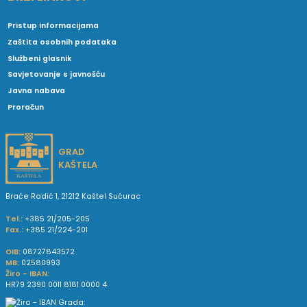
Pristup informacijama
Zaštita osobnih podataka
Službeni glasnik
Savjetovanje s javnošću
Javna nabava
Proračun
GRAD
KAŠTELA
Braće Radić 1, 21212 Kaštel Sućurac
Tel.:
+385 21/205-205
Fax.:
+385 21/224-201
OIB:
08727843572
MB:
02580993
Žiro - IBAN:
HR79 2390 0011 8181 0000 4