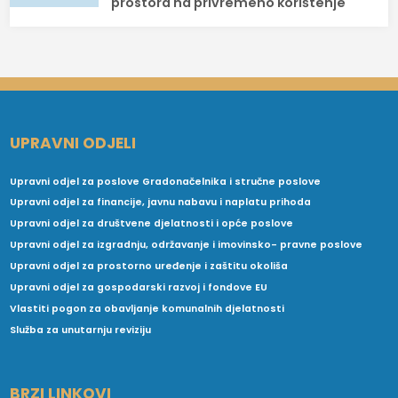
prostora na privremeno korištenje
UPRAVNI ODJELI
Upravni odjel za poslove Gradonačelnika i stručne poslove
Upravni odjel za financije, javnu nabavu i naplatu prihoda
Upravni odjel za društvene djelatnosti i opće poslove
Upravni odjel za izgradnju, održavanje i imovinsko- pravne poslove
Upravni odjel za prostorno uređenje i zaštitu okoliša
Upravni odjel za gospodarski razvoj i fondove EU
Vlastiti pogon za obavljanje komunalnih djelatnosti
Služba za unutarnju reviziju
BRZI LINKOVI