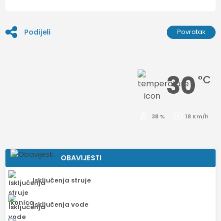
Podijeli
Povratak
30
°C
38 %
18 Km/h
OBAVIJESTI
Isključenja struje
Isključenja vode