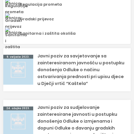
Regulacija prometa
Gradski prijevoz
Sanitarna i zaštita okoliša
Navigacija
Javni poziv za savjetovanje sa
9. veljače 2023.
objava
zainteresiranom javnošću u postupku
donošenja Odluke o načinu
ostvarivanja prednosti pri upisu djece
u Dječji vrtić “Kaštela”
Javni poziv za sudjelovanje
24. ožujka 2023.
zainteresirane javnosti u postupku
donošenja Odluke o izmjenama i
dopuni Odluke o davanju gradskih