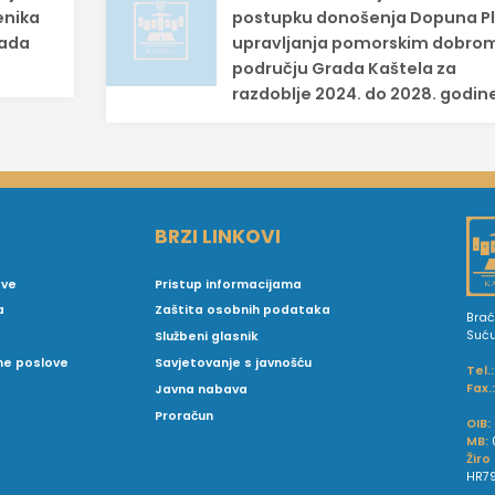
enika
postupku donošenja Dopuna P
rada
upravljanja pomorskim dobro
području Grada Kaštela za
razdoblje 2024. do 2028. godin
BRZI LINKOVI
ove
Pristup informacijama
a
Zaštita osobnih podataka
Brać
Suć
Službeni glasnik
vne poslove
Savjetovanje s javnošću
Tel.:
Fax.
Javna nabava
Proračun
OIB:
MB:
Žiro
HR79