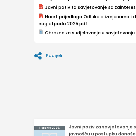
Javni poziv za savjetovanje sa zaintere
Nacrt prijedloga Odluke o izmjenama i
nog otpada 2025.pdf
Obrazac za sudjelovanje u savjetovanju
Podijeli
Navigacija
Javni poziv za savjetovanje 
1. srpnja 2025.
objava
javnošću u postupku donoše