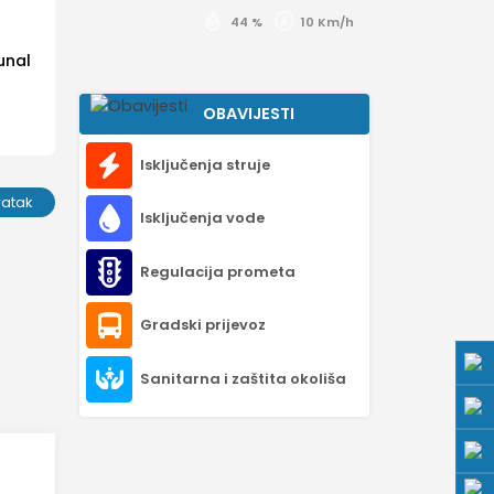
44 %
10 Km/h
unal
OBAVIJESTI
Isključenja struje
ratak
Isključenja vode
Regulacija prometa
Gradski prijevoz
Sanitarna i zaštita okoliša