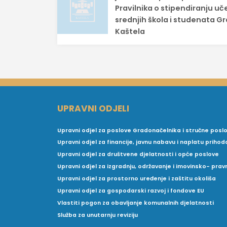
Pravilnika o stipendiranju uč
srednjih škola i studenata G
Kaštela
UPRAVNI ODJELI
Upravni odjel za poslove Gradonačelnika i stručne posl
Upravni odjel za financije, javnu nabavu i naplatu prihod
Upravni odjel za društvene djelatnosti i opće poslove
Upravni odjel za izgradnju, održavanje i imovinsko- pra
Upravni odjel za prostorno uređenje i zaštitu okoliša
Upravni odjel za gospodarski razvoj i fondove EU
Vlastiti pogon za obavljanje komunalnih djelatnosti
Služba za unutarnju reviziju