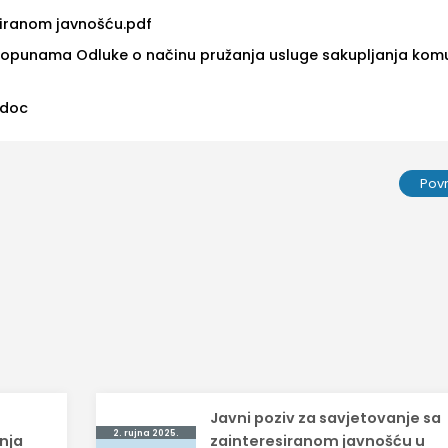
siranom javnošću.pdf
 dopunama Odluke o načinu pružanja usluge sakupljanja kom
.doc
Pov
s
Javni poziv za savjetovanje sa
2. rujna 2025.
nja
zainteresiranom javnošću u