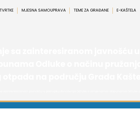
 TVRTKE
MJESNA SAMOUPRAVA
TEME ZA GRAĐANE
E-KAŠTELA
anje sa zainteresiranom javnošću
punama Odluke o načinu pružanja
 otpada na području Grada Kašte
je sa zainteresiranom javnošću u postupku donošenja Odluke o izmjenama i dopunama Odluke 
f