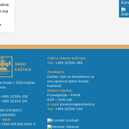
lana
m na
e
PORTA GRADA KAŠTELA
Tel.:
+385 21/205-265
GRAD
KAŠTELA
PISARNICA
(šalter; rad sa strankama za
sva upravna tijela Grada
e Radić 1, 21212 Kaštel
Kaštela)
urac
Radno vrijeme:
Ponedjeljak – Petak
+385 21/205-205
8.00 – 14.00 sati
:
+385 21/224-201
E-mail:
pisarnica@kastela.hr
Tel.:
+385 21/205-230
08727843572
02580993
 - IBAN:
Kontakt
 2390 0011 8181 0000 4
Adresar