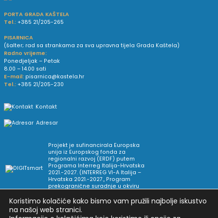
PORTA GRADA KAŠTELA
Tel.:
+385 21/205-265
PISARNICA
(šalter; rad sa strankama za sva upravna tijela Grada Kaštela)
Radno vrijeme:
Ponedjeljak – Petak
8.00 – 14.00 sati
E-mail:
pisarnica@kastela.hr
Tel.:
+385 21/205-230
Kontakt
Adresar
Projekt je sufinancirala Europska
unija iz Europskog fonda za
regionalni razvoj (ERDF) putem
Programa Interreg Italija-Hrvatska
2021.-2027. (INTERREG VI-A Italija –
Hrvatska 2021.-2027., Program
prekogranične suradnje u okviru
Europske teritorijalne suradnje).
Koristimo kolačiće kako bismo vam pružili najbolje iskustvo
na našoj web stranici.