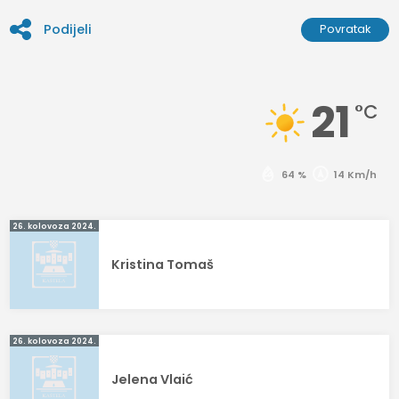
Podijeli
Povratak
21
°C
64 %
14 Km/h
Navigacija
26. kolovoza 2024.
objava
Kristina Tomaš
26. kolovoza 2024.
Jelena Vlaić