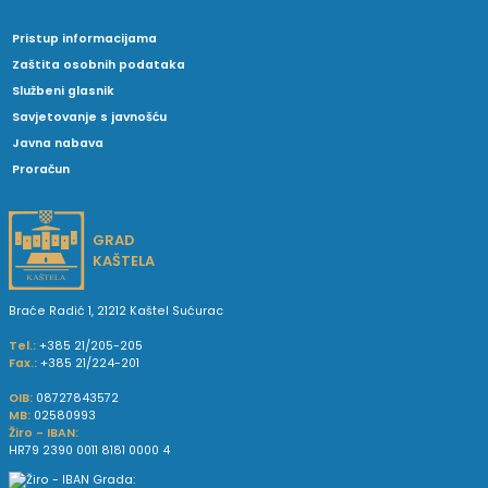
Pristup informacijama
Zaštita osobnih podataka
Službeni glasnik
Savjetovanje s javnošću
Javna nabava
Proračun
GRAD
KAŠTELA
Braće Radić 1, 21212 Kaštel Sućurac
Tel.:
+385 21/205-205
Fax.:
+385 21/224-201
OIB:
08727843572
MB:
02580993
Žiro - IBAN:
HR79 2390 0011 8181 0000 4