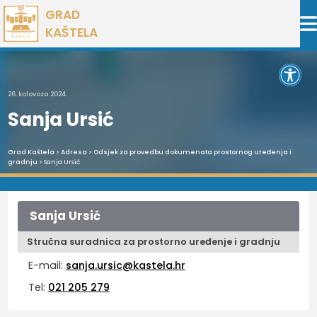
Preskoči
GRAD
na
KAŠTELA
sadržaj
Open 
26. kolovoza 2024.
Sanja Ursić
Grad Kaštela
>
Adresa
>
Odsjek za provedbu dokumenata prostornog uređenja i
gradnju
> Sanja Ursić
Sanja Ursić
Stručna suradnica za prostorno uređenje i gradnju
E-mail:
sanja.ursic@kastela.hr
Tel:
021 205 279