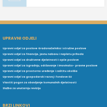
UPRAVNI ODJELI
Upravni odjel za poslove Gradonačelnika i stručne poslove
Upravni odjel za financije, javnu nabavu i naplatu prihoda
Upravni odjel za društvene djelatnosti i opće poslove
Upravni odjel za izgradnju, održavanje i imovinsko- pravne poslove
Upravni odjel za prostorno uređenje i zaštitu okoliša
Upravni odjel za gospodarski razvoj i fondove EU
Vlastiti pogon za obavljanje komunalnih djelatnosti
Služba za unutarnju reviziju
BRZI LINKOVI