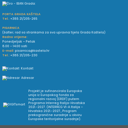
PORTA GRADA KAŠTELA
Tel.:
+385 21/205-265
PISARNICA
(šalter; rad sa strankama za sva upravna tijela Grada Kaštela)
Radno vrijeme:
Ponedjeljak – Petak
8.00 – 14.00 sati
E-mail:
pisarnica@kastela.hr
Tel.:
+385 21/205-230
Kontakt
Adresar
Projekt je sufinancirala Europska
unija iz Europskog fonda za
regionalni razvoj (ERDF) putem
Programa Interreg Italija-Hrvatska
2021.-2027. (INTERREG VI-A Italija –
Hrvatska 2021.-2027., Program
prekogranične suradnje u okviru
Europske teritorijalne suradnje).