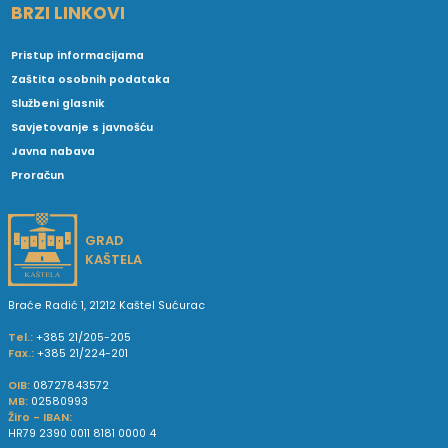
BRZI LINKOVI
Pristup informacijama
Zaštita osobnih podataka
Službeni glasnik
Savjetovanje s javnošću
Javna nabava
Proračun
GRAD
KAŠTELA
Braće Radić 1, 21212 Kaštel Sućurac
Tel.:
+385 21/205-205
Fax.:
+385 21/224-201
OIB:
08727843572
MB:
02580993
Žiro - IBAN:
HR79 2390 0011 8181 0000 4