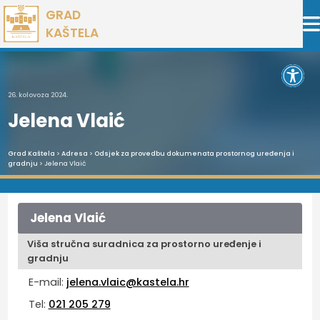
Preskoči
GRAD
na
KAŠTELA
sadržaj
Open 
26. kolovoza 2024.
Jelena Vlaić
Grad Kaštela
>
Adresa
>
Odsjek za provedbu dokumenata prostornog uređenja i
gradnju
> Jelena Vlaić
Jelena Vlaić
Viša stručna suradnica za prostorno uređenje i
gradnju
E-mail:
jelena.vlaic@kastela.hr
Tel:
021 205 279