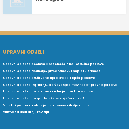
UPRAVNI ODJELI
Upravni odjel za poslove Gradonačelnika i stručne poslove
Upravni odjel za financije, javnu nabavu i naplatu prihoda
Upravni odjel za društvene djelatnosti i opće poslove
Upravni odjel za izgradnju, održavanje i imovinsko- pravne poslove
Upravni odjel za prostorno uređenje i zaštitu okoliša
Upravni odjel za gospodarski razvoj i fondove EU
Vlastiti pogon za obavljanje komunalnih djelatnosti
Služba za unutarnju reviziju