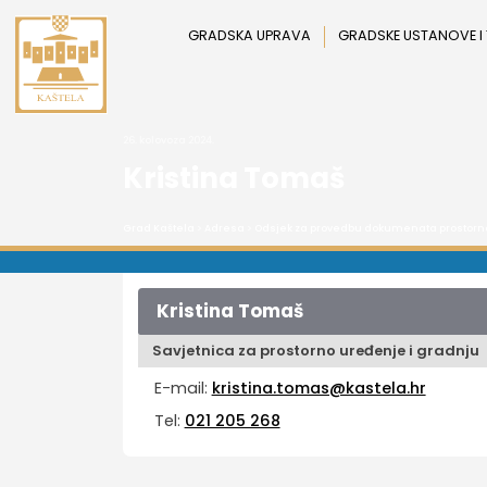
Preskoči
na
GRADSKA UPRAVA
GRADSKE USTANOVE I
sadržaj
26. kolovoza 2024.
Kristina Tomaš
Grad Kaštela
>
Adresa
>
Odsjek za provedbu dokumenata prostorno
Kristina Tomaš
Savjetnica za prostorno uređenje i gradnju
E-mail:
kristina.tomas@kastela.hr
Tel:
021 205 268