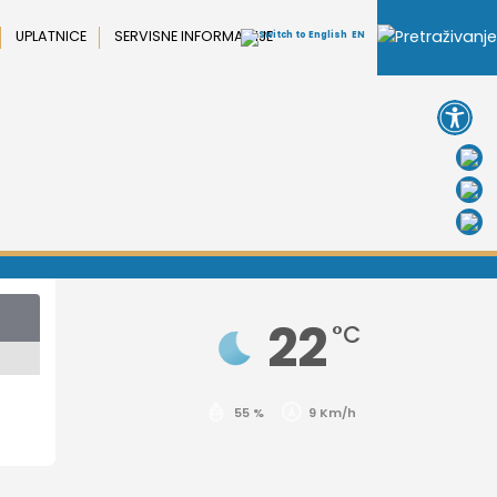
UPLATNICE
SERVISNE INFORMACIJE
EN
Open 
22
°C
55 %
9 Km/h