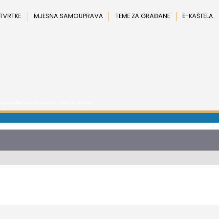
 TVRTKE
MJESNA SAMOUPRAVA
TEME ZA GRAĐANE
E-KAŠTELA
g uređenja i gradnju
> Kristina Tomaš