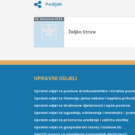
Podijeli
Navigacija
26. kolovoza 2024.
objava
Željko Strize
UPRAVNI ODJELI
Upravni odjel za poslove Gradonačelnika i stručne posl
Upravni odjel za financije, javnu nabavu i naplatu prihod
Upravni odjel za društvene djelatnosti i opće poslove
Upravni odjel za izgradnju, održavanje i imovinsko- pra
Upravni odjel za prostorno uređenje i zaštitu okoliša
Upravni odjel za gospodarski razvoj i fondove EU
Vlastiti pogon za obavljanje komunalnih djelatnosti