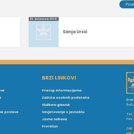
Pov
26. kolovoza 2024.
Sanja Ursić
BRZI LINKOVI
ove
Pristup informacijama
a
Zaštita osobnih podataka
Brać
Suć
Službeni glasnik
vne poslove
Savjetovanje s javnošću
Tel.:
Fax.
Javna nabava
Proračun
OIB:
MB: