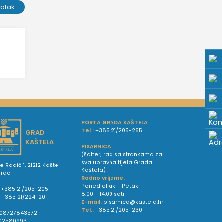
ratak
PORTA GRADA KAŠTELA
Tel.:
+385 21/205-265
GRAD
KAŠTELA
PISARNICA
(šalter; rad sa strankama za
sva upravna tijela Grada
e Radić 1, 21212 Kaštel
Kaštela)
urac
Radno vrijeme:
Ponedjeljak – Petak
+385 21/205-205
8.00 – 14.00 sati
:
+385 21/224-201
E-mail:
pisarnica@kastela.hr
Tel.:
+385 21/205-230
08727843572
02580993