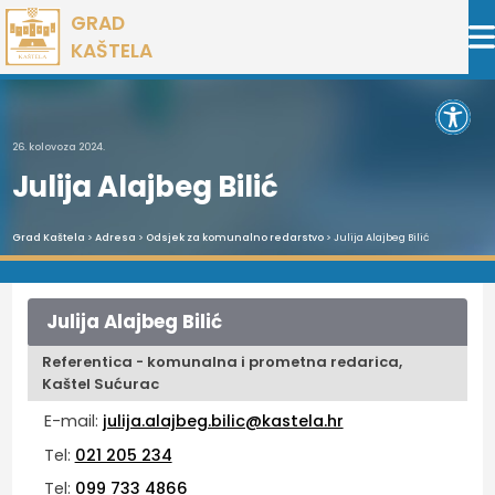
Preskoči
GRAD
na
KAŠTELA
sadržaj
Open 
26. kolovoza 2024.
Julija Alajbeg Bilić
Grad Kaštela
>
Adresa
>
Odsjek za komunalno redarstvo
> Julija Alajbeg Bilić
Julija Alajbeg Bilić
Referentica - komunalna i prometna redarica,
Kaštel Sućurac
E-mail:
julija.alajbeg.bilic@kastela.hr
Tel:
021 205 234
Tel:
099 733 4866