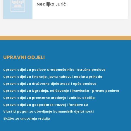
Nediljko Jurić
UPRAVNI ODJELI
Upravni odjel za poslove Gradonačelnika i stručne poslove
Upravni odjel za financije, javnu nabavu i naplatu prihoda
Upravni odjel za društvene djelatnosti i opće poslove
Upravni odjel za izgradnju, održavanje i imovinsko- pravne poslove
Upravni odjel za prostorno uređenje i zaštitu okoliša
Upravni odjel za gospodarski razvoj i fondove EU
Vlastiti pogon za obavljanje komunalnih djelatnosti
Služba za unutarnju reviziju