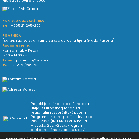
HR79 2390 0011 8181 0000 4
PORTA GRADA KAŠTELA
Tel.:
+385 21/205-265
PISARNICA
(šalter; rad sa strankama za sva upravna tijela Grada Kaštela)
Radno vrijeme:
Ponedjeljak – Petak
8.00 – 14.00 sati
E-mail:
pisarnica@kastela.hr
Tel.:
+385 21/205-230
Kontakt
Adresar
Projekt je sufinancirala Europska
unija iz Europskog fonda za
regionalni razvoj (ERDF) putem
Programa Interreg Italija-Hrvatska
2021.-2027. (INTERREG VI-A Italija –
Hrvatska 2021.-2027., Program
prekogranične suradnje u okviru
Europske teritorijalne suradnje).