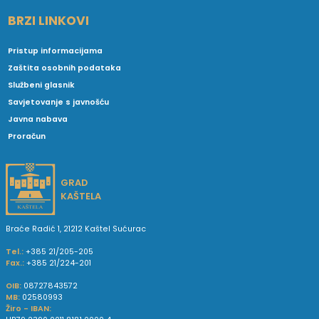
BRZI LINKOVI
Pristup informacijama
Zaštita osobnih podataka
Službeni glasnik
Savjetovanje s javnošću
Javna nabava
Proračun
GRAD
KAŠTELA
Braće Radić 1, 21212 Kaštel Sućurac
Tel.:
+385 21/205-205
Fax.:
+385 21/224-201
OIB:
08727843572
MB:
02580993
Žiro - IBAN: