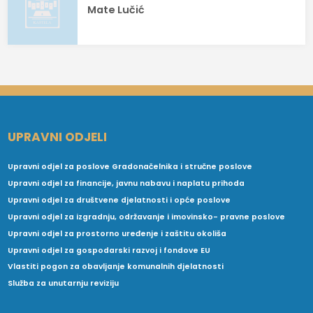
Mate Lučić
UPRAVNI ODJELI
Upravni odjel za poslove Gradonačelnika i stručne poslove
Upravni odjel za financije, javnu nabavu i naplatu prihoda
Upravni odjel za društvene djelatnosti i opće poslove
Upravni odjel za izgradnju, održavanje i imovinsko- pravne poslove
Upravni odjel za prostorno uređenje i zaštitu okoliša
Upravni odjel za gospodarski razvoj i fondove EU
Vlastiti pogon za obavljanje komunalnih djelatnosti
Služba za unutarnju reviziju