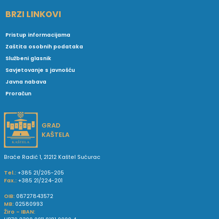
BRZI LINKOVI
Pristup informacijama
Zaštita osobnih podataka
Službeni glasnik
Savjetovanje s javnošću
Javna nabava
Proračun
GRAD
KAŠTELA
Braće Radić 1, 21212 Kaštel Sućurac
Tel.:
+385 21/205-205
Fax.:
+385 21/224-201
OIB:
08727843572
MB:
02580993
Žiro - IBAN: