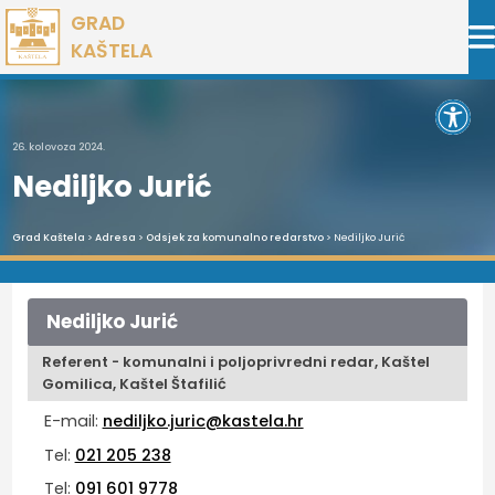
Preskoči
GRAD
na
KAŠTELA
sadržaj
Open 
26. kolovoza 2024.
Nediljko Jurić
Grad Kaštela
>
Adresa
>
Odsjek za komunalno redarstvo
> Nediljko Jurić
Nediljko Jurić
Referent - komunalni i poljoprivredni redar, Kaštel
Gomilica, Kaštel Štafilić
E-mail:
nediljko.juric@kastela.hr
Tel:
021 205 238
Tel:
091 601 9778