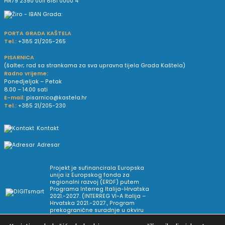
HR79 2390 0011 8181 0000 4
PORTA GRADA KAŠTELA
Tel.:
+385 21/205-265
PISARNICA
(šalter; rad sa strankama za sva upravna tijela Grada Kaštela)
Radno vrijeme:
Ponedjeljak – Petak
8.00 – 14.00 sati
E-mail:
pisarnica@kastela.hr
Tel.:
+385 21/205-230
Kontakt
Adresar
Projekt je sufinancirala Europska
unija iz Europskog fonda za
regionalni razvoj (ERDF) putem
Programa Interreg Italija-Hrvatska
2021.-2027. (INTERREG VI-A Italija –
Hrvatska 2021.-2027., Program
prekogranične suradnje u okviru
Europske teritorijalne suradnje).