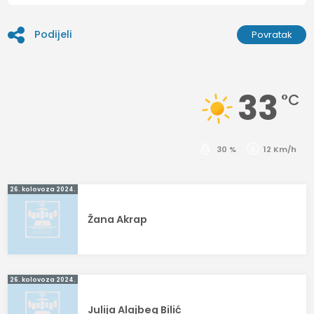
Podijeli
Povratak
33
°C
30 %
12 Km/h
Navigacija
26. kolovoza 2024.
objava
Žana Akrap
26. kolovoza 2024.
Julija Alajbeg Bilić