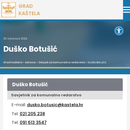
Preskoči
GRAD
na
KAŠTELA
sadržaj
Open 
26. kolovoza 2024.
Duško Botušić
Grad Kaštela
>
Adresa
>
Odsjek za komunalno redarstvo
> Duško Botušić
Duško Botušić
Savjetnik za komunalno redarstvo
E-mail:
dusko.botusic@kastela.hr
Tel:
021 205 238
Tel:
091 613 3547