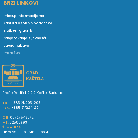
BRZI LINKOVI
Pristup informacijama
Zaštita osobnih podataka
Službeni glasnik
Savjetovanje s javnošću
Javna nabava
Proračun
GRAD
KAŠTELA
Braće Radić 1, 21212 Kaštel Sućurac
Tel.:
+385 21/205-205
Fax.:
+385 21/224-201
OIB:
08727843572
MB:
02580993
Žiro - IBAN:
HR79 2390 0011 8181 0000 4