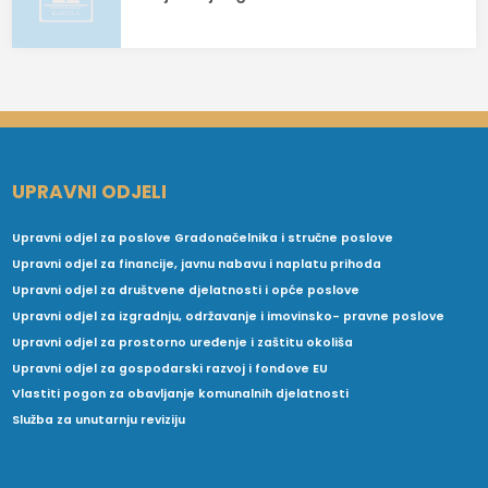
UPRAVNI ODJELI
Upravni odjel za poslove Gradonačelnika i stručne poslove
Upravni odjel za financije, javnu nabavu i naplatu prihoda
Upravni odjel za društvene djelatnosti i opće poslove
Upravni odjel za izgradnju, održavanje i imovinsko- pravne poslove
Upravni odjel za prostorno uređenje i zaštitu okoliša
Upravni odjel za gospodarski razvoj i fondove EU
Vlastiti pogon za obavljanje komunalnih djelatnosti
Služba za unutarnju reviziju