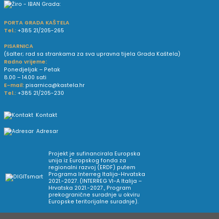
PORTA GRADA KAŠTELA
Tel.:
+385 21/205-265
PISARNICA
(šalter; rad sa strankama za sva upravna tijela Grada Kaštela)
Radno vrijeme:
Ponedjeljak – Petak
8.00 – 14.00 sati
E-mail:
pisarnica@kastela.hr
Tel.:
+385 21/205-230
Kontakt
Adresar
Projekt je sufinancirala Europska
unija iz Europskog fonda za
regionalni razvoj (ERDF) putem
Programa Interreg Italija-Hrvatska
2021.-2027. (INTERREG VI-A Italija –
Hrvatska 2021.-2027., Program
prekogranične suradnje u okviru
Europske teritorijalne suradnje).