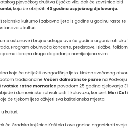
skog pjevačkog društva Bijaćka vila, dok će završnica biti
Cambi
, koja će obilježiti
40 godina uspješnog djelovanja
.
aštelansko kulturno i zabavno ljeto iz godine u godinu raste te
ustanova u kulturi.
lturne ustanove i brojne udruge ove će godine organizirati oko
rada. Program obuhvaća koncerte, predstave, izložbe, folklor
 programe i brojna druga događanja namijenjena svim
lina koje će obilježiti ovogodišnje ljeto. Nakon svečanog otvo
a, potom tradicionalne
Večeri dalmatinske pisme
na Podvorju
Hrvatske ratne mornarice
povodom 25 godina djelovanja 31
jede i domovinske zahvalnosti 1. kolovoza, koncert
Meri Ceti
koje će tijekom ljeta oživjeti sva kaštelanska mjesta.
u kulturi.
ok će Gradska knjižnica Kaštela i ove godine organizirati svoje