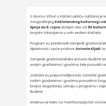
U dvorcu Vitturi u Kaštel Lukšiću održana je
ovogodišnjeg
Kaštelanskog kulturnog i za
lipnja do 6. rujna
donijeti više od
90 kulturn
brojnim lokacijama u svih sedam Kaštela.
Program su predstavili zamjenik gradonače
djelatnosti i opće poslove
Antonia Kljaić
te 
Zamjenik gradonačelnika Antonio Budimir ista
svojim građanima i gostima žele ponuditi r
„Kaštela su prepoznatljiva kao turistički gra
našim građanima i gostima ponudimo bogat k
brojna događanja, uživaju u programu i zaje
Budimir.
Istaknuo je kako će manifestacija biti otvo