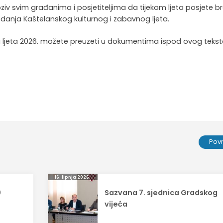
oziv svim građanima i posjetiteljima da tijekom ljeta posjete b
danja Kaštelanskog kulturnog i zabavnog ljeta.
 ljeta 2026. možete preuzeti u dokumentima ispod ovog tekst
Pov
16. lipnja 2026.
0
Sazvana 7. sjednica Gradskog
vijeća