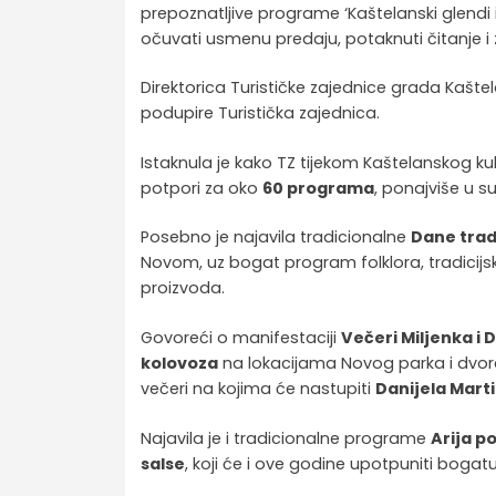
prepoznatljive programe ‘Kaštelanski glendi i 
očuvati usmenu predaju, potaknuti čitanje i za
Direktorica Turističke zajednice grada Kaštel
podupire Turistička zajednica.
Istaknula je kako TZ tijekom Kaštelanskog kult
potpori za oko
60 programa
, ponajviše u 
Posebno je najavila tradicionalne
Dane trad
Novom, uz bogat program folklora, tradicijs
proizvoda.
Govoreći o manifestaciji
Večeri Miljenka i 
kolovoza
na lokacijama Novog parka i dvorca 
večeri na kojima će nastupiti
Danijela Mart
Najavila je i tradicionalne programe
Arija p
salse
, koji će i ove godine upotpuniti bogat