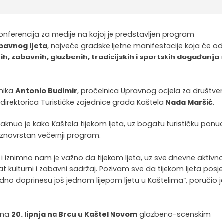
 konferencija za medije na kojoj je predstavljen program
bavnog ljeta
, najveće gradske ljetne manifestacije koja će 
ih, zabavnih, glazbenih, tradicijskih i sportskih događanja
lnika
Antonio Budimir
, pročelnica Upravnog odjela za društve
direktorica Turističke zajednice grada Kaštela
Nada Maršić
.
knuo je kako Kaštela tijekom ljeta, uz bogatu turističku ponu
aznovrstan večernji program.
d i iznimno nam je važno da tijekom ljeta, uz sve dnevne aktivno
ulturni i zabavni sadržaj. Pozivam sve da tijekom ljeta posj
dno doprinesu još jednom lijepom ljetu u Kaštelima“, poručio j
rena
20. lipnja na Brcu u Kaštel Novom
glazbeno-scenskim