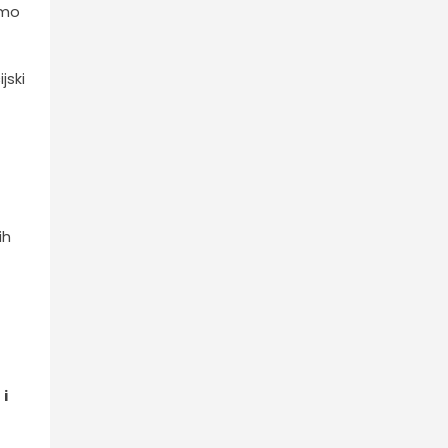
imo
jski
ih
 i