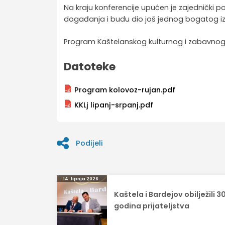
Na kraju konferencije upućen je zajednički p
događanja i budu dio još jednog bogatog iz
Program Kaštelanskog kulturnog i zabavnog
Datoteke
Program kolovoz-rujan.pdf
KKLj lipanj-srpanj.pdf
Podijeli
Navigacija
14. lipnja 2026.
Kaštela i Bardejov obilježili 3
objava
godina prijateljstva