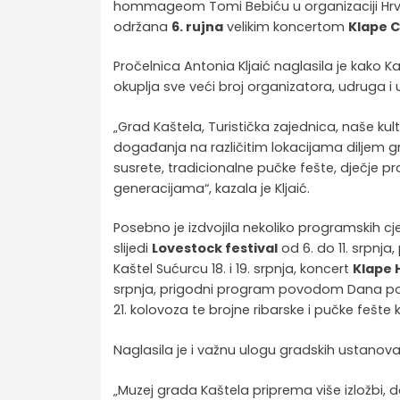
hommageom Tomi Bebiću u organizaciji Hrvat
održana
6. rujna
velikim koncertom
Klape 
Pročelnica Antonia Kljaić naglasila je kako K
okuplja sve veći broj organizatora, udruga i 
„Grad Kaštela, Turistička zajednica, naše ku
događanja na različitim lokacijama diljem g
susrete, tradicionalne pučke fešte, dječje
generacijama“, kazala je Kljaić.
Posebno je izdvojila nekoliko programskih cje
slijedi
Lovestock festival
od 6. do 11. srpnj
Kaštel Sućurcu 18. i 19. srpnja, koncert
Klape 
srpnja, prigodni program povodom Dana pob
21. kolovoza te brojne ribarske i pučke fešte 
Naglasila je i važnu ulogu gradskih ustanova 
„Muzej grada Kaštela priprema više izložbi, d