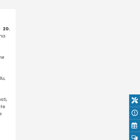
od
20.
na
ne
du,
sti,
ete
e