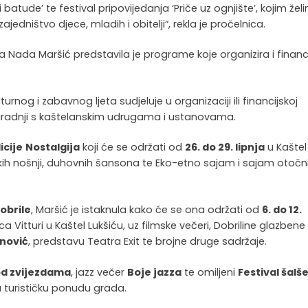
batude’ te festival pripovijedanja ‘Priče uz ognjište’, kojim žel
jedništvo djece, mladih i obitelji“, rekla je pročelnica.
a Nada Maršić predstavila je programe koje organizira i financi
urnog i zabavnog ljeta sudjeluje u organizaciji ili financijskoj
suradnji s kaštelanskim udrugama i ustanovama.
icije
Nostalgija
koji će se održati od
26. do 29. lipnja
u Kaštel
kih nošnji, duhovnih šansona te Eko-etno sajam i sajam otočn
Dobrile
, Maršić je istaknula kako će se ona održati od
6. do 12.
Vitturi u Kaštel Lukšiću, uz filmske večeri, Dobriline glazbene
inović
, predstavu Teatra Exit te brojne druge sadržaje.
od zvijezdama
, jazz večer
Boje jazza
te omiljeni
Festival šalše
u turističku ponudu grada.