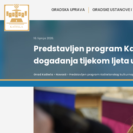
Preskoči
na
GRADSKA UPRAVA
GRADSKE USTANOVE I
sadržaj
16. lipnja 2026.
Predstavljen program Kaš
događanja tijekom ljeta 
Grad Kaštela
>
Novosti
> Predstavljen program Kaštelanskog kulturnog 