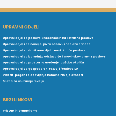
UPRAVNI ODJELI
Upravni odjel za poslove Gradonačelnika i stručne poslove
Upravni odjel za financije, javnu nabavu i naplatu prihoda
Upravni odjel za društvene djelatnosti i opće poslove
Upravni odjel za izgradnju, održavanje i imovinsko- pravne poslove
Upravni odjel za prostorno uređenje i zaštitu okoliša
Upravni odjel za gospodarski razvoj i fondove EU
Vlastiti pogon za obavljanje komunalnih djelatnosti
Služba za unutarnju reviziju
BRZI LINKOVI
Pristup informacijama