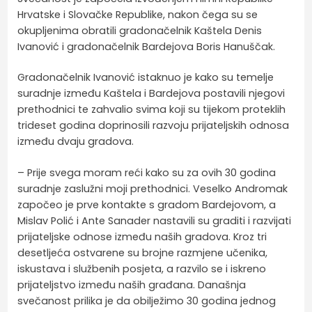
Hrvatske i Slovačke Republike, nakon čega su se
okupljenima obratili gradonačelnik Kaštela Denis
Ivanović i gradonačelnik Bardejova Boris Hanuščak.
Gradonačelnik Ivanović istaknuo je kako su temelje
suradnje između Kaštela i Bardejova postavili njegovi
prethodnici te zahvalio svima koji su tijekom proteklih
trideset godina doprinosili razvoju prijateljskih odnosa
između dvaju gradova.
– Prije svega moram reći kako su za ovih 30 godina
suradnje zaslužni moji prethodnici. Veselko Andromak
započeo je prve kontakte s gradom Bardejovom, a
Mislav Polić i Ante Sanader nastavili su graditi i razvijati
prijateljske odnose između naših gradova. Kroz tri
desetljeća ostvarene su brojne razmjene učenika,
iskustava i službenih posjeta, a razvilo se i iskreno
prijateljstvo između naših građana. Današnja
svečanost prilika je da obilježimo 30 godina jednog