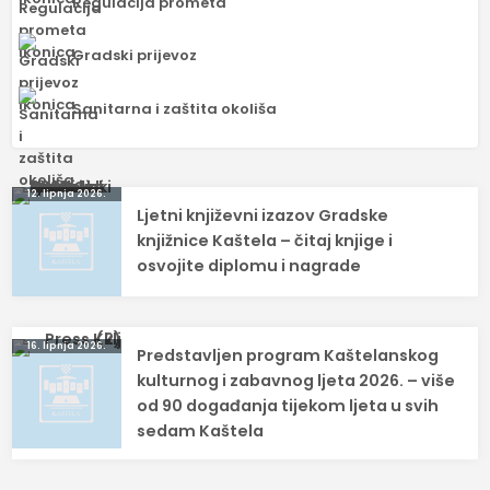
Regulacija prometa
Gradski prijevoz
Sanitarna i zaštita okoliša
Navigacija
12. lipnja 2026.
Ljetni književni izazov Gradske
objava
knjižnice Kaštela – čitaj knjige i
osvojite diplomu i nagrade
16. lipnja 2026.
Predstavljen program Kaštelanskog
kulturnog i zabavnog ljeta 2026. – više
od 90 događanja tijekom ljeta u svih
sedam Kaštela