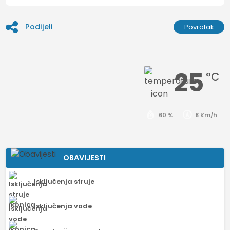
Podijeli
Povratak
25
°C
60 %
8 Km/h
OBAVIJESTI
Isključenja struje
Isključenja vode