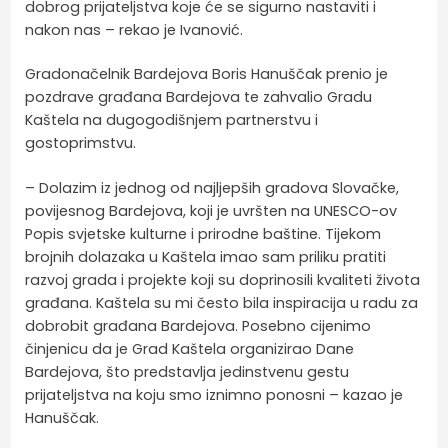
dobrog prijateljstva koje će se sigurno nastaviti i
nakon nas – rekao je Ivanović.
Gradonačelnik Bardejova Boris Hanuščak prenio je
pozdrave građana Bardejova te zahvalio Gradu
Kaštela na dugogodišnjem partnerstvu i
gostoprimstvu.
– Dolazim iz jednog od najljepših gradova Slovačke,
povijesnog Bardejova, koji je uvršten na UNESCO-ov
Popis svjetske kulturne i prirodne baštine. Tijekom
brojnih dolazaka u Kaštela imao sam priliku pratiti
razvoj grada i projekte koji su doprinosili kvaliteti života
građana. Kaštela su mi često bila inspiracija u radu za
dobrobit građana Bardejova. Posebno cijenimo
činjenicu da je Grad Kaštela organizirao Dane
Bardejova, što predstavlja jedinstvenu gestu
prijateljstva na koju smo iznimno ponosni – kazao je
Hanuščak.