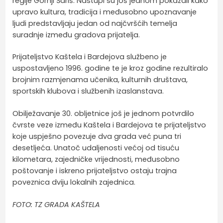
regije Gornji Šariš. Nastupi su još jednom pokazali kako
upravo kultura, tradicija i međusobno upoznavanje
ljudi predstavljaju jedan od najčvršćih temelja
suradnje između gradova prijatelja.
Prijateljstvo Kaštela i Bardejova službeno je
uspostavljeno 1996. godine te je kroz godine rezultiralo
brojnim razmjenama učenika, kulturnih društava,
sportskih klubova i službenih izaslanstava.
Obilježavanje 30. obljetnice još je jednom potvrdilo
čvrste veze između Kaštela i Bardejova te prijateljstvo
koje uspješno povezuje dva grada već puna tri
desetljeća. Unatoč udaljenosti većoj od tisuću
kilometara, zajedničke vrijednosti, međusobno
poštovanje i iskreno prijateljstvo ostaju trajna
poveznica dviju lokalnih zajednica.
FOTO: TZ GRADA KAŠTELA