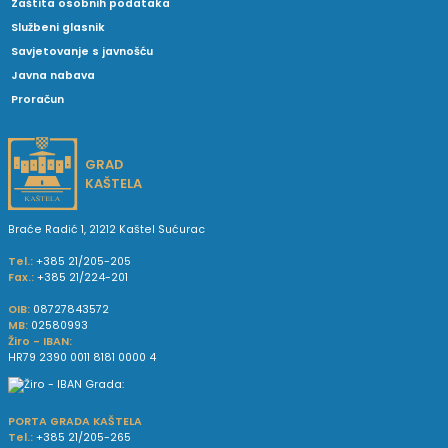
Zaštita osobnih podataka
Službeni glasnik
Savjetovanje s javnošću
Javna nabava
Proračun
GRAD
KAŠTELA
Braće Radić 1, 21212 Kaštel Sućurac
Tel.:
+385 21/205-205
Fax.:
+385 21/224-201
OIB:
08727843572
MB:
02580993
Žiro - IBAN:
HR79 2390 0011 8181 0000 4
PORTA GRADA KAŠTELA
Tel.:
+385 21/205-265