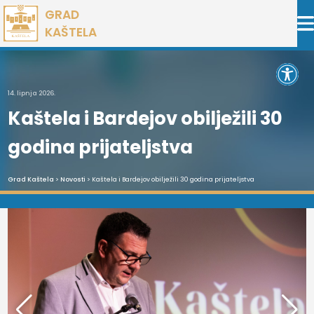
Preskoči
GRAD
na
KAŠTELA
sadržaj
Open 
14. lipnja 2026.
Kaštela i Bardejov obilježili 30
godina prijateljstva
Grad Kaštela
>
Novosti
> Kaštela i Bardejov obilježili 30 godina prijateljstva