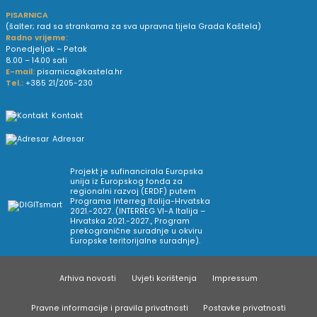
PISARNICA
(šalter; rad sa strankama za sva upravna tijela Grada Kaštela)
Radno vrijeme:
Ponedjeljak – Petak
8.00 – 14.00 sati
E-mail:
pisarnica@kastela.hr
Tel.:
+385 21/205-230
Kontakt
Adresar
Projekt je sufinancirala Europska
unija iz Europskog fonda za
regionalni razvoj (ERDF) putem
Programa Interreg Italija-Hrvatska
2021.-2027. (INTERREG VI-A Italija –
Hrvatska 2021.-2027., Program
prekogranične suradnje u okviru
Europske teritorijalne suradnje).
Arhiva novosti
Uvjeti korištenja
Impressum
Pravne informacije i pravila privatnosti
Postavke privatnosti