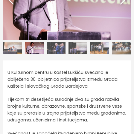
U Kulturnom centru u Kaštel Lukšiću svečano je
obilježena 30. obljetnica prijateljstva između Grada
Kaštela i slovačkog Grada Bardejova.
Tijekom tri desetljeća suradnje dva su grada razvila
brojne kulturne, obrazovne, sportske i društvene veze
koje su prerasle u trajno prijateljstvo među građanima,
udrugama, učenicima i institucijama.
Svečanost je započela izvođenjem himni Republike