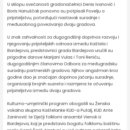
U sklopu svečanosti gradonačelnici Denis Ivanović i
Boris Hanuščak ponovno su potpisali Povelju o
prijateljstvu, potvrđujući nastavak suradnje i
međusobnog povezivanja dvaju gradova.
U znak zahvalnosti za dugogodišnji doprinos razvoju i
njegovanju prijateljskih odnosa između Kaštela i
Bardejova, predstavnici grada Bardejova uručili su
prigodne darove Marijani Vulas i Toni Reniću,
dugogodišnjim članovima Odbora za međugradsku
suradnju partnerskih gradova. Njihov angažman kroz
godine dao je značajan doprinos jačanju suradnje,
organizaciji brojnih susreta i razmjena te očuvanju
prijateljstva između dvaju gradova.
Kulturno-umjetnički program obogatili su Ženska
vokalna skupina Kaštelanke KUD-a Putalj, KUD Ante
Zaninović te Dječji folklorni ansambl Vienok iz
Bardejova, koji je predstavio bogatu folklornu baštinu