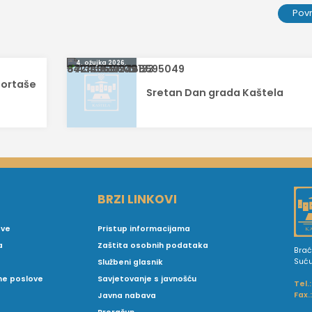
Pov
4. ožujka 2026.
portaše
Sretan Dan grada Kaštela
BRZI LINKOVI
ove
Pristup informacijama
a
Zaštita osobnih podataka
Brać
Suć
Službeni glasnik
vne poslove
Savjetovanje s javnošću
Tel.:
Fax.
Javna nabava