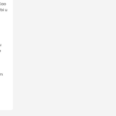
 Kao
bi u
u
e
om