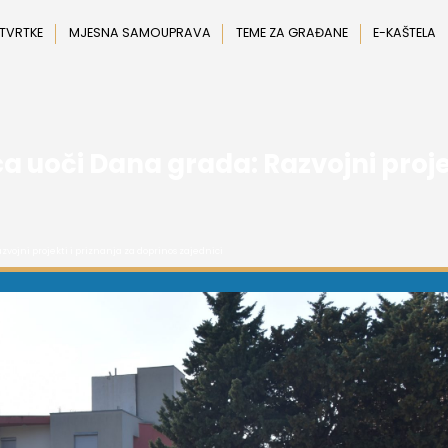
 TVRTKE
MJESNA SAMOUPRAVA
TEME ZA GRAĐANE
E-KAŠTELA
 uoči Dana grada: Razvojni projek
vojni projekti i priznanja za doprinos zajednici