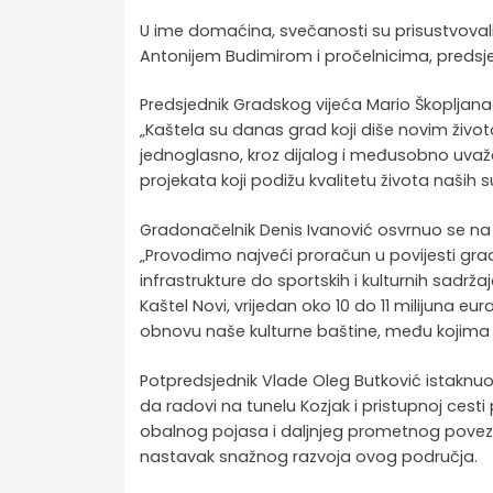
U ime domaćina, svečanosti su prisustvoval
Antonijem Budimirom i pročelnicima, predsje
Predsjednik Gradskog vijeća Mario Škopljana
„Kaštela su danas grad koji diše novim živ
jednoglasno, kroz dijalog i međusobno uvaža
projekata koji podižu kvalitetu života naših 
Gradonačelnik Denis Ivanović osvrnuo se na a
„Provodimo najveći proračun u povijesti gra
infrastrukture do sportskih i kulturnih sadrž
Kaštel Novi, vrijedan oko 10 do 11 milijuna e
obnovu naše kulturne baštine, među kojima je
Potpredsjednik Vlade Oleg Butković istaknuo je
da radovi na tunelu Kozjak i pristupnoj cest
obalnog pojasa i daljnjeg prometnog poveziv
nastavak snažnog razvoja ovog područja.