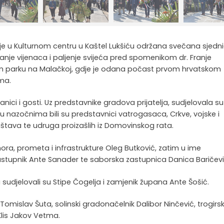
je u Kulturnom centru u Kaštel Lukšiću održana svečana sjedn
ganje vijenaca i paljenje svijeća pred spomenikom dr. Franje
m parku na Malačkoj, gdje je odana počast prvom hrvatskom
ima.
anici i gosti. Uz predstavnike gradova prijatelja, sudjelovala su 
u nazočnima bili su predstavnici vatrogasaca, Crkve, vojske i
h društava te udruga proizašlih iz Domovinskog rata.
ora, prometa i infrastrukture Oleg Butković, zatim u ime
stupnik Ante Sanader te saborska zastupnica Danica Baričevi
sudjelovali su Stipe Čogelja i zamjenik župana Ante Šošić.
Tomislav Šuta, solinski gradonačelnik Dalibor Ninčević, trogirsk
Klis Jakov Vetma.