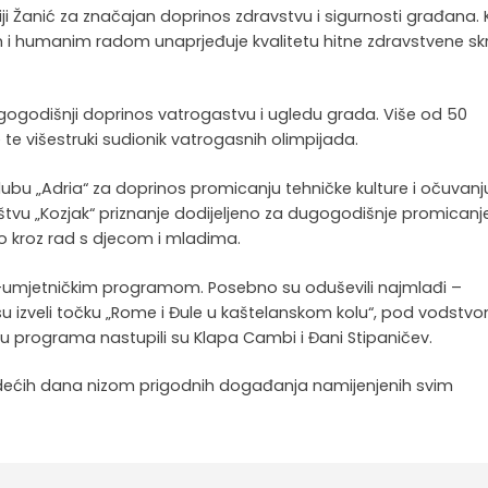
ji Žanić za značajan doprinos zdravstvu i sigurnosti građana.
im i humanim radom unaprjeđuje kvalitetu hitne zdravstvene skr
ugogodišnji doprinos vatrogastvu i ugledu grada. Više od 50
te višestruki sudionik vatrogasnih olimpijada.
bu „Adria“ za doprinos promicanju tehničke kulture i očuvanj
tvu „Kozjak“ priznanje dodijeljeno za dugogodišnje promicanj
to kroz rad s djecom i mladima.
umjetničkim programom. Posebno su oduševili najmlađi –
i su izveli točku „Rome i Đule u kaštelanskom kolu“, pod vodstv
lu programa nastupili su Klapa Cambi i Đani Stipaničev.
jedećih dana nizom prigodnih događanja namijenjenih svim