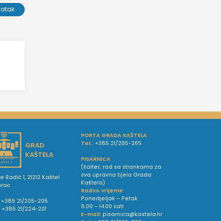
ratak
PORTA GRADA KAŠTELA
Tel.:
+385 21/205-265
GRAD
KAŠTELA
PISARNICA
(šalter; rad sa strankama za
sva upravna tijela Grada
e Radić 1, 21212 Kaštel
Kaštela)
urac
Radno vrijeme:
Ponedjeljak – Petak
+385 21/205-205
8.00 – 14.00 sati
:
+385 21/224-201
E-mail:
pisarnica@kastela.hr