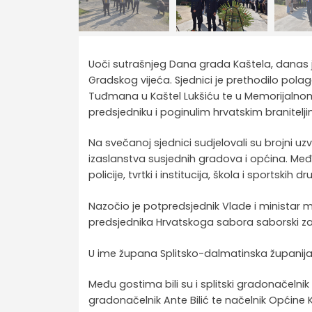
Uoči sutrašnjeg Dana grada Kaštela, danas 
Gradskog vijeća. Sjednici je prethodilo pola
Tuđmana u Kaštel Lukšiću te u Memorijalno
predsjedniku i poginulim hrvatskim branitelj
Na svečanoj sjednici sudjelovali su brojni uzv
izaslanstva susjednih gradova i općina. Međ
policije, tvrtki i institucija, škola i sportski
Nazočio je potpredsjednik Vlade i ministar m
predsjednika Hrvatskoga sabora saborski za
U ime župana Splitsko-dalmatinska županija 
Među gostima bili su i splitski gradonačelnik 
gradonačelnik Ante Bilić te načelnik Općine 