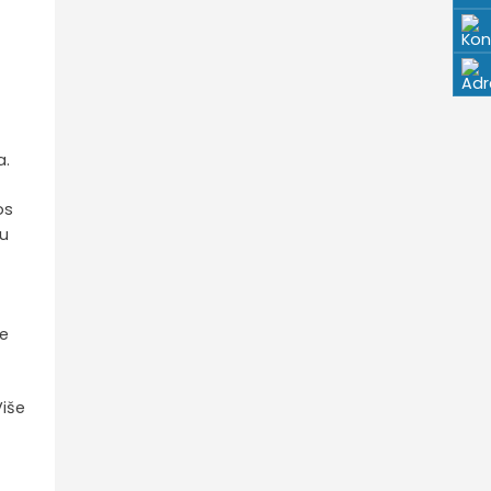
a.
os
vu
ne
Više