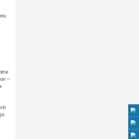
ela.
alne
ari –
e
vši
ja