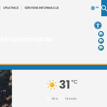
UPLATNICE
SERVISNE INFORMACIJE
EN
Open 
ti i priznanja za
31
°C
39 %
13 Km/h