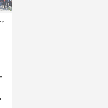
ica
i
ć.
i