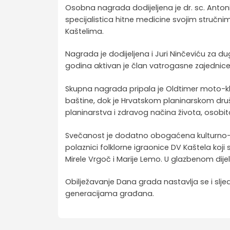
Osobna nagrada dodijeljena je dr. sc. Antoni
specijalistica hitne medicine svojim stručn
Kaštelima.
Nagrada je dodijeljena i Juri Ninčeviću za d
godina aktivan je član vatrogasne zajednice 
Skupna nagrada pripala je Oldtimer moto-klu
baštine, dok je Hrvatskom planinarskom druš
planinarstva i zdravog načina života, osobi
Svečanost je dodatno obogaćena kulturno-
polaznici folklorne igraonice DV Kaštela koj
Mirele Vrgoč i Marije Lemo. U glazbenom dije
Obilježavanje Dana grada nastavlja se i sl
generacijama građana.