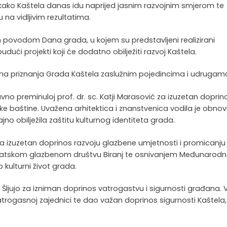
 kako Kaštela danas idu naprijed jasnim razvojnim smjerom te
na vidljivim rezultatima.
lm povodom Dana grada, u kojem su predstavljeni realizirani
 budući projekti koji će dodatno obilježiti razvoj Kaštela.
avna priznanja Grada Kaštela zaslužnim pojedincima i udrugam
vno preminuloj prof. dr. sc. Katji Marasović za izuzetan doprin
ske baštine. Uvažena arhitektica i znanstvenica vodila je obno
jno obilježila zaštitu kulturnog identiteta grada.
vu za izuzetan doprinos razvoju glazbene umjetnosti i promicanju
vatskom glazbenom društvu Biranj te osnivanjem Međunarod
 kulturni život grada.
Šljujo za izniman doprinos vatrogastvu i sigurnosti građana. 
atrogasnoj zajednici te dao važan doprinos sigurnosti Kaštela,