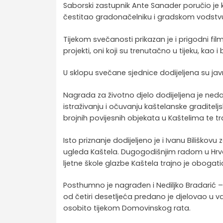
Saborski zastupnik Ante Sanader poručio je
čestitao gradonačelniku i gradskom vodstvu 
Tijekom svečanosti prikazan je i prigodni fi
projekti, oni koji su trenutačno u tijeku, kao i
U sklopu svečane sjednice dodijeljena su j
Nagrada za životno djelo dodijeljena je neda
istraživanju i očuvanju kaštelanske graditelj
brojnih povijesnih objekata u Kaštelima te tra
Isto priznanje dodijeljeno je i Ivanu Biliško
ugleda Kaštela. Dugogodišnjim radom u Hr
ljetne škole glazbe Kaštela trajno je obogatio
Posthumno je nagrađen i Nediljko Bradarić – 
od četiri desetljeća predano je djelovao u v
osobito tijekom Domovinskog rata.