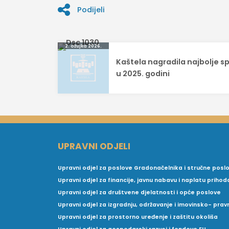
Podijeli
Navigacija
2. ožujka 2026.
Kaštela nagradila najbolje s
objava
u 2025. godini
UPRAVNI ODJELI
Upravni odjel za poslove Gradonačelnika i stručne posl
Upravni odjel za financije, javnu nabavu i naplatu prihod
Upravni odjel za društvene djelatnosti i opće poslove
Upravni odjel za izgradnju, održavanje i imovinsko- pra
Upravni odjel za prostorno uređenje i zaštitu okoliša