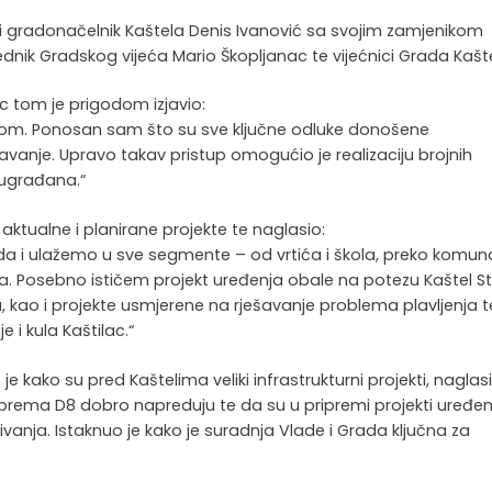
i gradonačelnik Kaštela Denis Ivanović sa svojim zamjenikom
dnik Gradskog vijeća Mario Škopljanac te vijećnici Grada Kašt
c tom je prigodom izjavio:
otom. Ponosan sam što su sve ključne odluke donošene
vanje. Upravo takav pristup omogućio je realizaciju brojnih
sugrađana.“
ktualne i planirane projekte te naglasio:
da i ulažemo u sve segmente – od vrtića i škola, preko komun
aja. Posebno ističem projekt uređenja obale na potezu Kaštel St
ura, kao i projekte usmjerene na rješavanje problema plavljenja t
 i kula Kaštilac.“
 kako su pred Kaštelima veliki infrastrukturni projekti, naglasi
i prema D8 dobro napreduju te da su u pripremi projekti uređen
anja. Istaknuo je kako je suradnja Vlade i Grada ključna za