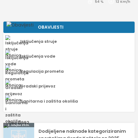
54 %
12 Km/h
OBAVIJESTI
Isključenja struje
Isključenja vode
Regulacija prometa
Gradski prijevoz
Sanitarna i zaštita okoliša
Navigacija
2. ožujka 2026.
Dodijeljene naknade kategoriziranim