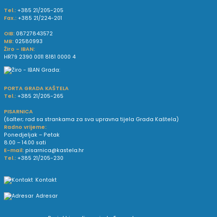
Tel.:
+385 21/205-205
Fax.:
+385 21/224-201
OIB:
08727843572
MB:
02580993
Žiro - IBAN:
HR79 2390 0011 8181 0000 4
PORTA GRADA KAŠTELA
Tel.:
+385 21/205-265
PISARNICA
(šalter; rad sa strankama za sva upravna tijela Grada Kaštela)
Radno vrijeme:
Ponedjeljak – Petak
8.00 – 14.00 sati
E-mail:
pisarnica@kastela.hr
Tel.:
+385 21/205-230
Kontakt
Adresar