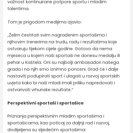
važnost kontinuirane potpore sportu i mladim
talentima.
Tom je prigodom medijima izjavio:
„Želim čestitati svim nagrađenim sportašima i
njihovim trenerima na trudu, radu i rezultatima koje
ostvaruju tijekom cijele godine. Gotovo da nema
mjeseca u kojem naši sportaši ne donesu medalju ili
pehar u Kaštela. Oni su najbolji ambasadori našega
grada i na njih smo iznimno ponosni. Grad će i dalje
nastaviti podupirati sport i ulagati u razvoj sportskih
uvjeta kako bi naši mladi imali priliku napredovati i
ostvarivati vrhunske rezultate.“
Perspektivni sportaši i sportašice
Priznanja perspektivnim mladim sportašima i
sportašicama, kao poticaj za daljnji rad i razvoj,
dodijeljena su sljedećim sportašima: