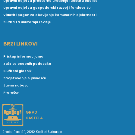
Upravni odjel za prostorno uređenje i zaštitu okoliša
Upravni odjel za gospodarski razvoj i fondove EU
Vlastiti pogon za obavljanje komunalnih djelatnosti
Služba za unutarnju reviziju
BRZI LINKOVI
Pristup informacijama
Zaštita osobnih podataka
Službeni glasnik
Savjetovanje s javnošću
Javna nabava
Proračun
GRAD
KAŠTELA
Braće Radić 1, 21212 Kaštel Sućurac