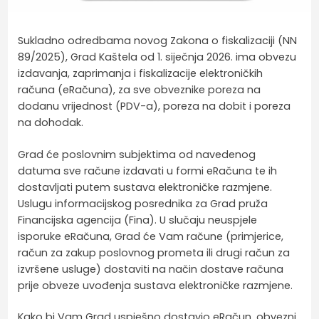
Sukladno odredbama novog Zakona o fiskalizaciji (NN
89/2025), Grad Kaštela od 1. siječnja 2026. ima obvezu
izdavanja, zaprimanja i fiskalizacije elektroničkih
računa (eRačuna), za sve obveznike poreza na
dodanu vrijednost (PDV-a), poreza na dobit i poreza
na dohodak.
Grad će poslovnim subjektima od navedenog
datuma sve račune izdavati u formi eRačuna te ih
dostavljati putem sustava elektroničke razmjene.
Uslugu informacijskog posrednika za Grad pruža
Financijska agencija (Fina). U slučaju neuspjele
isporuke eRačuna, Grad će Vam račune (primjerice,
račun za zakup poslovnog prometa ili drugi račun za
izvršene usluge) dostaviti na način dostave računa
prije obveze uvođenja sustava elektroničke razmjene.
Kako bi Vam Grad uspješno dostavio eRačun, obvezni