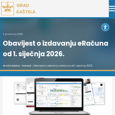
Preskoči
GRAD
na
KAŠTELA
sadržaj
Open 
2. prosinca 2025.
Obavijest o izdavanju eRačuna
od 1. siječnja 2026.
Grad Kaštela
>
Novosti
> Obavijest o izdavanju eRačuna od 1. siječnja 2026.