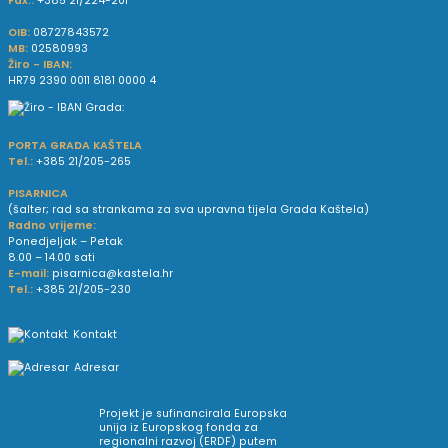
Fax.:
+385 21/224-201
OIB:
08727843572
MB:
02580993
Žiro - IBAN:
HR79 2390 0011 8181 0000 4
PORTA GRADA KAŠTELA
Tel.:
+385 21/205-265
PISARNICA
(šalter; rad sa strankama za sva upravna tijela Grada Kaštela)
Radno vrijeme:
Ponedjeljak – Petak
8.00 – 14.00 sati
E-mail:
pisarnica@kastela.hr
Tel.:
+385 21/205-230
Kontakt
Adresar
Projekt je sufinancirala Europska
unija iz Europskog fonda za
regionalni razvoj (ERDF) putem