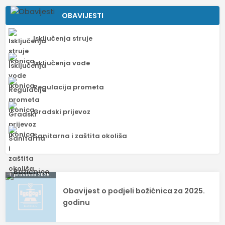
OBAVIJESTI
Isključenja struje
Isključenja vode
Regulacija prometa
Gradski prijevoz
Sanitarna i zaštita okoliša
Navigacija
1. prosinca 2025.
Obavijest o podjeli božićnica za 2025.
objava
godinu