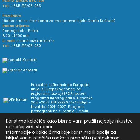
PORTA GRADA KAŠTELA
Tel.:
+385 21/205-265
PISARNICA
(šalter; rad sa strankama za sva upravna tijela Grada Kaštela)
Radno vrijeme:
Ponedjeljak – Petak
8.00 – 14.00 sati
E-mail:
pisarnica@kastela.hr
Tel.:
+385 21/205-230
Kontakt
Adresar
Projekt je sufinancirala Europska
unija iz Europskog fonda za
regionalni razvoj (ERDF) putem
Programa Interreg Italija-Hrvatska
2021.-2027. (INTERREG VI-A Italija –
Hrvatska 2021.-2027., Program
prekogranične suradnje u okviru
Europske teritorijalne suradnje).
Koristimo kolačiće kako bismo vam pružili najbolje iskustvo
na našoj web stranici.
Informacije o kolačićima koje koristimo ili opcije za
Arhiva novosti
Uvjeti korištenja
Impressum
isključivanje kolačića možete pronaći u
postavkama
.