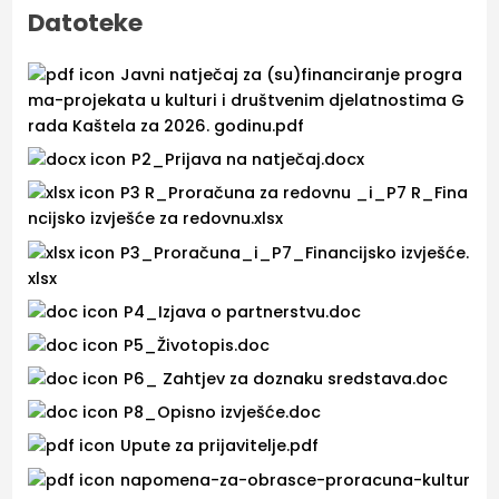
Datoteke
Javni natječaj za (su)financiranje progra
ma-projekata u kulturi i društvenim djelatnostima G
rada Kaštela za 2026. godinu.pdf
P2_Prijava na natječaj.docx
P3 R_Proračuna za redovnu _i_P7 R_Fina
ncijsko izvješće za redovnu.xlsx
P3_Proračuna_i_P7_Financijsko izvješće.
xlsx
P4_Izjava o partnerstvu.doc
P5_Životopis.doc
P6_ Zahtjev za doznaku sredstava.doc
P8_Opisno izvješće.doc
Upute za prijavitelje.pdf
napomena-za-obrasce-proracuna-kultur