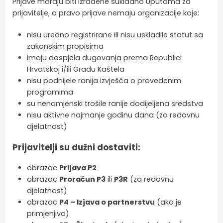
Prijave moraju biti izrađene sukladno Uputama za
prijavitelje, a pravo prijave nemaju organizacije koje:
nisu uredno registrirane ili nisu uskladile statut sa
zakonskim propisima
imaju dospjela dugovanja prema Republici
Hrvatskoj i/ili Gradu Kaštela
nisu podnijele ranija izvješća o provedenim
programima
su nenamjenski trošile ranije dodijeljena sredstva
nisu aktivne najmanje godinu dana (za redovnu
djelatnost)
Prijavitelji su dužni dostaviti:
obrazac
Prijava P2
obrazac
Proračun P3
ili
P3R
(za redovnu
djelatnost)
obrazac
P4 – Izjava o partnerstvu
(ako je
primjenjivo)