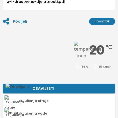
a-i-drustvene-djelatnosti.pdf
Podijeli
Povratak
20
°C
66 %
15 Km/h
OBAVIJESTI
Isključenja struje
Isključenja vode