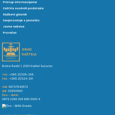
Pristup informacijama
Zaštita osobnih podataka
Službeni glasnik
Savjetovanje s javnošću
Javna nabava
Proračun
GRAD
KAŠTELA
Braće Radić 1, 21212 Kaštel Sućurac
Tel.:
+385 21/205-205
Fax.:
+385 21/224-201
OIB:
08727843572
MB:
02580993
Žiro - IBAN:
HR79 2390 0011 8181 0000 4