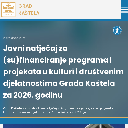
Preskoči
GRAD
na
KAŠTELA
sadržaj
Open 
2. prosinca 2025.
Javni natječaj za
(su)financiranje programa i
projekata u kulturi i društvenim
djelatnostima Grada Kaštela
za 2026. godinu
Grad Kaštela
>
Novosti
> Javni natječaj za (su)financiranje programa i projekata u
kulturi i društvenim djelatnostima Grada Kaštela za 2026. godinu