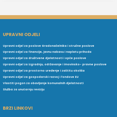
UPRAVNI ODJELI
Upravni odjel za poslove Gradonačelnika i stručne poslove
Upravni odjel za financije, javnu nabavu i naplatu prihoda
Upravni odjel za društvene djelatnosti i opće poslove
Upravni odjel za izgradnju, održavanje i imovinsko- pravne poslove
Upravni odjel za prostorno uređenje i zaštitu okoliša
Upravni odjel za gospodarski razvoj i fondove EU
Vlastiti pogon za obavljanje komunalnih djelatnosti
Služba za unutarnju reviziju
BRZI LINKOVI