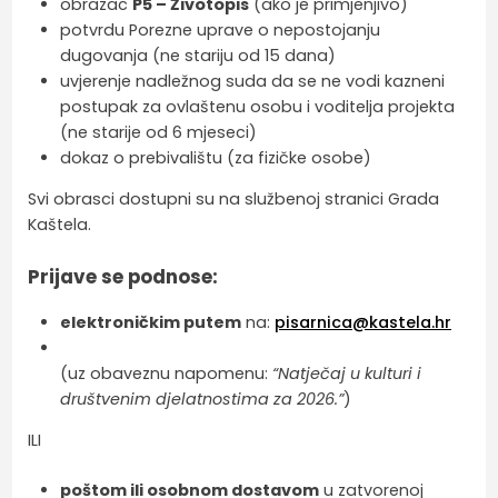
obrazac
P5 – Životopis
(ako je primjenjivo)
potvrdu Porezne uprave o nepostojanju
dugovanja (ne stariju od 15 dana)
uvjerenje nadležnog suda da se ne vodi kazneni
postupak za ovlaštenu osobu i voditelja projekta
(ne starije od 6 mjeseci)
dokaz o prebivalištu (za fizičke osobe)
Svi obrasci dostupni su na službenoj stranici Grada
Kaštela.
Prijave se podnose:
elektroničkim putem
na:
pisarnica@kastela.hr
(uz obaveznu napomenu:
“Natječaj u kulturi i
društvenim djelatnostima za 2026.”
)
ILI
poštom ili osobnom dostavom
u zatvorenoj