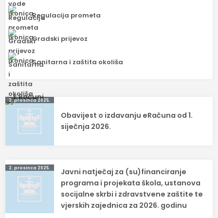
Regulacija prometa
Gradski prijevoz
Sanitarna i zaštita okoliša
Navigacija
2. prosinca 2025.
Obavijest o izdavanju eRačuna od 1.
objava
siječnja 2026.
2. prosinca 2025.
Javni natječaj za (su)financiranje
programa i projekata škola, ustanova
socijalne skrbi i zdravstvene zaštite te
vjerskih zajednica za 2026. godinu