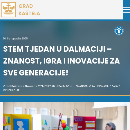
Preskoči
GRAD
na
KAŠTELA
sadržaj
Open 
16. listopada 2025.
STEM TJEDAN U DALMACIJI –
ZNANOST, IGRA I INOVACIJE ZA
SVE GENERACIJE!
Grad Kaštela
>
Novosti
> STEM TJEDAN U DALMACIJI – ZNANOST, IGRA I INOVACIJE ZA SVE
GENERACIJE!