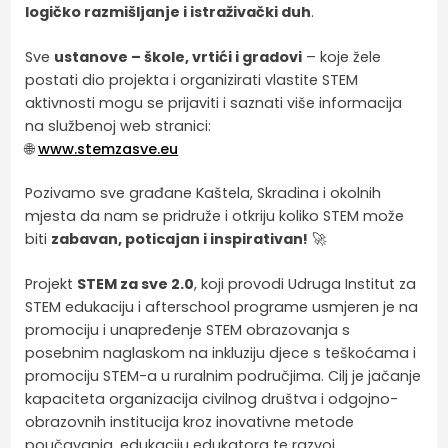
logičko razmišljanje i istraživački duh
.
Sve
ustanove – škole, vrtići i gradovi
– koje žele
postati dio projekta i organizirati vlastite STEM
aktivnosti mogu se prijaviti i saznati više informacija
na službenoj web stranici:
🌐
www.stemzasve.eu
Pozivamo sve građane Kaštela, Skradina i okolnih
mjesta da nam se pridruže i otkriju koliko STEM može
biti
zabavan, poticajan i inspirativan!
🚀
Projekt
STEM za sve 2.0
, koji provodi Udruga Institut za
STEM edukaciju i afterschool programe usmjeren je na
promociju i unapređenje STEM obrazovanja s
posebnim naglaskom na inkluziju djece s teškoćama i
promociju STEM-a u ruralnim područjima. Cilj je jačanje
kapaciteta organizacija civilnog društva i odgojno-
obrazovnih institucija kroz inovativne metode
poučavanja, edukaciju edukatora te razvoj