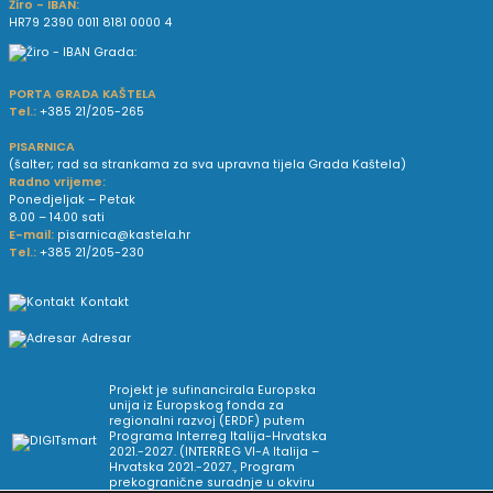
Žiro - IBAN:
HR79 2390 0011 8181 0000 4
PORTA GRADA KAŠTELA
Tel.:
+385 21/205-265
PISARNICA
(šalter; rad sa strankama za sva upravna tijela Grada Kaštela)
Radno vrijeme:
Ponedjeljak – Petak
8.00 – 14.00 sati
E-mail:
pisarnica@kastela.hr
Tel.:
+385 21/205-230
Kontakt
Adresar
Projekt je sufinancirala Europska
unija iz Europskog fonda za
regionalni razvoj (ERDF) putem
Programa Interreg Italija-Hrvatska
2021.-2027. (INTERREG VI-A Italija –
Hrvatska 2021.-2027., Program
prekogranične suradnje u okviru