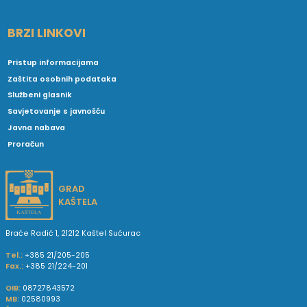
BRZI LINKOVI
Pristup informacijama
Zaštita osobnih podataka
Službeni glasnik
Savjetovanje s javnošću
Javna nabava
Proračun
GRAD
KAŠTELA
Braće Radić 1, 21212 Kaštel Sućurac
Tel.:
+385 21/205-205
Fax.:
+385 21/224-201
OIB:
08727843572
MB:
02580993