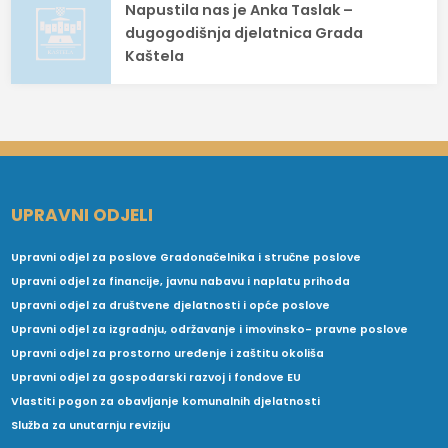
Napustila nas je Anka Taslak –
dugogodišnja djelatnica Grada
Kaštela
UPRAVNI ODJELI
Upravni odjel za poslove Gradonačelnika i stručne poslove
Upravni odjel za financije, javnu nabavu i naplatu prihoda
Upravni odjel za društvene djelatnosti i opće poslove
Upravni odjel za izgradnju, održavanje i imovinsko- pravne poslove
Upravni odjel za prostorno uređenje i zaštitu okoliša
Upravni odjel za gospodarski razvoj i fondove EU
Vlastiti pogon za obavljanje komunalnih djelatnosti
Služba za unutarnju reviziju