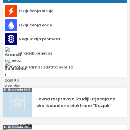
Isključenja struje
Isključenja vode
Regulacija prometa
Gradski prijevoz
Sanitarna i zaštita okoliša
Navigacija
13. listopada 2025.
Javna rasprava o Studiji utjecaja na
objava
okoliš sunčane elektrane “Kozjak”
17. listopada 2025.