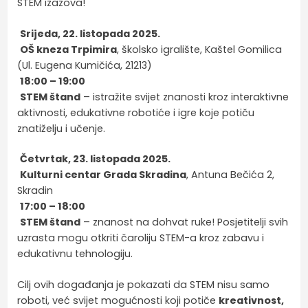
STEM izazova!
Srijeda, 22. listopada 2025.
OŠ kneza Trpimira
, školsko igralište, Kaštel Gomilica
(Ul. Eugena Kumičića, 21213)
18:00 – 19:00
STEM štand
– istražite svijet znanosti kroz interaktivne
aktivnosti, edukativne robotiće i igre koje potiču
znatiželju i učenje.
Četvrtak, 23. listopada 2025.
Kulturni centar Grada Skradina
, Antuna Bečića 2,
Skradin
17:00 – 18:00
STEM štand
– znanost na dohvat ruke! Posjetitelji svih
uzrasta mogu otkriti čaroliju STEM-a kroz zabavu i
edukativnu tehnologiju.
Cilj ovih događanja je pokazati da STEM nisu samo
roboti, već svijet mogućnosti koji potiče
kreativnost,