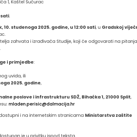
ića 1, Kaštel Sućurac
 sati
.
, 10. studenoga 2025. godine, u 12:00 sati
, u
Gradskoj vijeć
ac.
telja zahvata i izrađivača Studije, koji će odgovarati na pitanja
.
oge i primjedbe
:
g uvida, ili
noga 2025. godine
,
nalne poslove i infrastrukturu SDŽ, Bihaćka 1, 21000 Split
,
esu:
mladen.perisic@dalmacija.hr
će dostupni i na internetskim stranicama
Ministarstva zaštite
ostupan je u privitku ispod teksta.