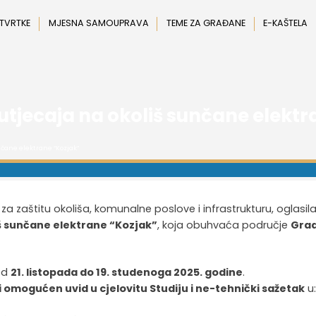
 TVRTKE
MJESNA SAMOUPRAVA
TEME ZA GRAĐANE
E-KAŠTELA
 utjecaja na okoliš sunčane elekt
nčane elektrane “Kozjak”
za zaštitu okoliša, komunalne poslove i infrastrukturu, oglasila
iš sunčane elektrane “Kozjak”
, koja obuhvaća područje
Gra
od
21. listopada do 19. studenoga 2025. godine
.
ti omogućen uvid u cjelovitu Studiju i ne-tehnički sažetak
u