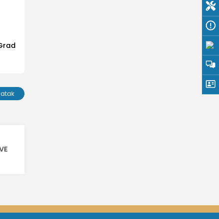
 Grad
ratak
SVE