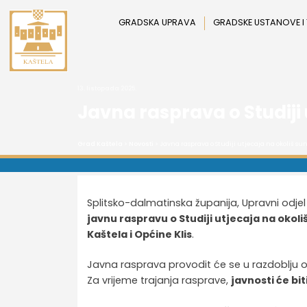
Preskoči
na
GRADSKA UPRAVA
GRADSKE USTANOVE I
sadržaj
13. listopada 2025.
Javna rasprava o Studiji
Grad Kaštela
>
Novosti
> Javna rasprava o Studiji utjecaja na okoliš su
Splitsko-dalmatinska županija, Upravni odjel 
javnu raspravu o Studiji utjecaja na okol
Kaštela i Općine Klis
.
Javna rasprava provodit će se u razdoblju 
Za vrijeme trajanja rasprave,
javnosti će bi