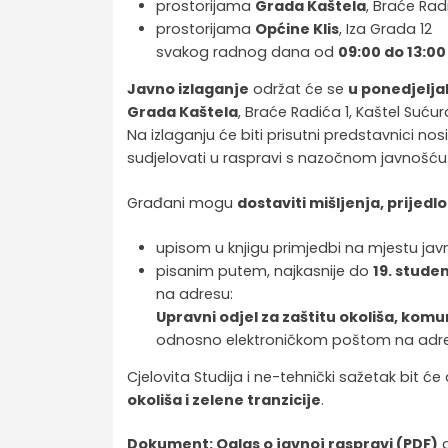
prostorijama
Grada Kaštela
, Braće Rad
prostorijama
Općine Klis
, Iza Grada 12
svakog radnog dana od
09:00 do 13:00
Javno izlaganje
održat će se
u ponedjeljak
Grada Kaštela
, Braće Radića 1, Kaštel Sućur
Na izlaganju će biti prisutni predstavnici nosi
sudjelovati u raspravi s nazočnom javnošću
Građani mogu
dostaviti mišljenja, prijedl
upisom u knjigu primjedbi na mjestu javno
pisanim putem, najkasnije do
19. stude
na adresu:
Upravni odjel za zaštitu okoliša, komu
odnosno elektroničkom poštom na adr
Cjelovita Studija i ne-tehnički sažetak bit 
okoliša i zelene tranzicije
.
Dokument: Oglas o javnoj raspravi (PDF)
d