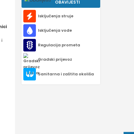
OBAVIJESTI
Isključenja struje
nici
Isključenja vode
 i
Regulacija prometa
Gradski prijevoz
Sanitarna i zaštita okoliša