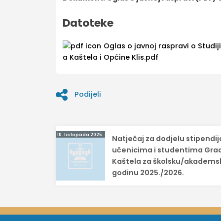
Datoteke
Oglas o javnoj raspravi o Studi
a Kaštela i Općine Klis.pdf
Podijeli
Navigacija
10. listopada 2025.
Natječaj za dodjelu stipendij
objava
učenicima i studentima Gra
Kaštela za školsku/akadems
godinu 2025./2026.