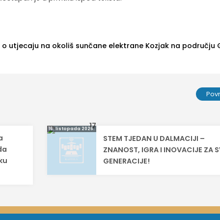
ji o utjecaju na okoliš sunčane elektrane Kozjak na području
Pov
16. listopada 2025.
a
STEM TJEDAN U DALMACIJI –
da
ZNANOST, IGRA I INOVACIJE ZA 
ku
GENERACIJE!