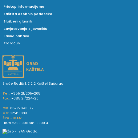
Pristup informacijama
Zaštita osobnih podataka
Službeni glasnik
Savjetovanje s javnošću
Javna nabava
Proračun
GRAD
KAŠTELA
Braće Radić 1, 21212 Kaštel Sućurac
Tel.:
+385 21/205-205
Fax.:
+385 21/224-201
OIB:
08727843572
MB:
02580993
Žiro - IBAN:
HR79 2390 0011 8181 0000 4