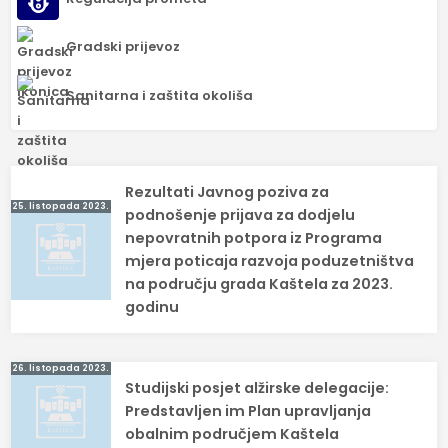
Gradski prijevoz
Sanitarna i zaštita okoliša
Navigacija
Rezultati Javnog poziva za
25. listopada 2023.
objava
podnošenje prijava za dodjelu
nepovratnih potpora iz Programa
mjera poticaja razvoja poduzetništva
na području grada Kaštela za 2023.
godinu
26. listopada 2023.
Studijski posjet alžirske delegacije:
Predstavljen im Plan upravljanja
obalnim područjem Kaštela