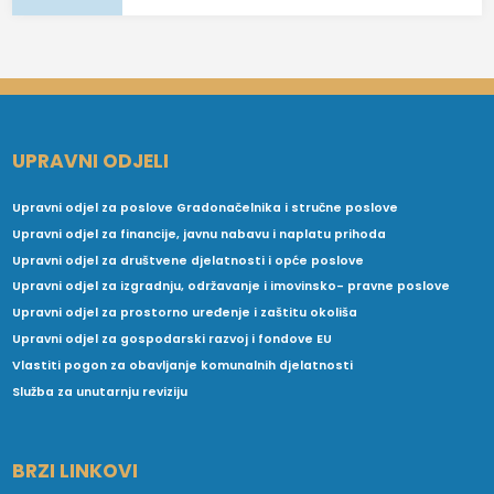
UPRAVNI ODJELI
Upravni odjel za poslove Gradonačelnika i stručne poslove
Upravni odjel za financije, javnu nabavu i naplatu prihoda
Upravni odjel za društvene djelatnosti i opće poslove
Upravni odjel za izgradnju, održavanje i imovinsko- pravne poslove
Upravni odjel za prostorno uređenje i zaštitu okoliša
Upravni odjel za gospodarski razvoj i fondove EU
Vlastiti pogon za obavljanje komunalnih djelatnosti
Služba za unutarnju reviziju
BRZI LINKOVI