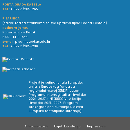
PORTA GRADA KAŠTELA
Tel.:
+385 21/205-265
PISARNICA
(šalter; rad sa strankama za sva upravna tijela Grada Kaštela)
Radno vrijeme:
Ponedjeljak – Petak
8.00 – 14.00 sati
E-mail:
pisarnica@kastela.hr
Tel.:
+385 21/205-230
Kontakt
Adresar
Projekt je sufinancirala Europska
unija iz Europskog fonda za
regionalni razvoj (ERDF) putem
Programa Interreg Italija-Hrvatska
2021.-2027. (INTERREG VI-A Italija –
Hrvatska 2021.-2027., Program
prekogranične suradnje u okviru
Europske teritorijalne suradnje).
Arhiva novosti
Uvjeti korištenja
Impressum