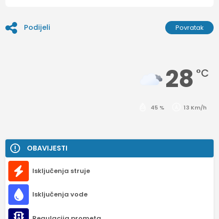
Podijeli
Povratak
28
°C
45 %
13 Km/h
OBAVIJESTI
Isključenja struje
Isključenja vode
Regulacija prometa