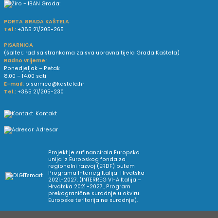
PORTA GRADA KAŠTELA
Tel.:
+385 21/205-265
PISARNICA
(šalter; rad sa strankama za sva upravna tijela Grada Kaštela)
Radno vrijeme:
Ponedjeljak – Petak
8.00 – 14.00 sati
E-mail:
pisarnica@kastela.hr
Tel.:
+385 21/205-230
Kontakt
Adresar
Projekt je sufinancirala Europska
unija iz Europskog fonda za
regionalni razvoj (ERDF) putem
Programa Interreg Italija-Hrvatska
2021.-2027. (INTERREG VI-A Italija –
Hrvatska 2021.-2027., Program
prekogranične suradnje u okviru
Europske teritorijalne suradnje).