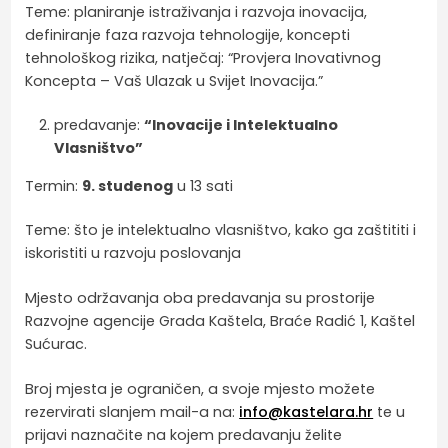
Teme: planiranje istraživanja i razvoja inovacija,
definiranje faza razvoja tehnologije, koncepti
tehnološkog rizika, natječaj: “Provjera Inovativnog
Koncepta – Vaš Ulazak u Svijet Inovacija.”
predavanje:
“Inovacije i Intelektualno
Vlasništvo”
Termin:
9. studenog
u 13 sati
Teme: što je intelektualno vlasništvo, kako ga zaštititi i
iskoristiti u razvoju poslovanja
Mjesto održavanja oba predavanja su prostorije
Razvojne agencije Grada Kaštela, Braće Radić 1, Kaštel
Sućurac.
Broj mjesta je ograničen, a svoje mjesto možete
rezervirati slanjem mail-a na:
info@kastelara.hr
te u
prijavi naznačite na kojem predavanju želite