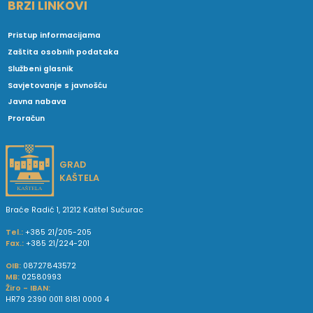
BRZI LINKOVI
Pristup informacijama
Zaštita osobnih podataka
Službeni glasnik
Savjetovanje s javnošću
Javna nabava
Proračun
GRAD
KAŠTELA
Braće Radić 1, 21212 Kaštel Sućurac
Tel.:
+385 21/205-205
Fax.:
+385 21/224-201
OIB:
08727843572
MB:
02580993
Žiro - IBAN:
HR79 2390 0011 8181 0000 4