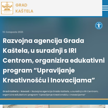
Preskoči
GRAD
na
KAŠTELA
sadržaj
Open 
10. listopada 2023.
Razvojna agencija Grada
Kaštela, u suradnji s IRI
Centrom, organizira edukativni
program “Upravljanje
Kreativnošću i Inovacijama”
Grad Kaštela
>
Novosti
> Razvojna agencija Grada Kaštela, u suradnji s IRI Centrom,
organizira edukativni program “Upravljanje Kreativnošću i Inovacijama”