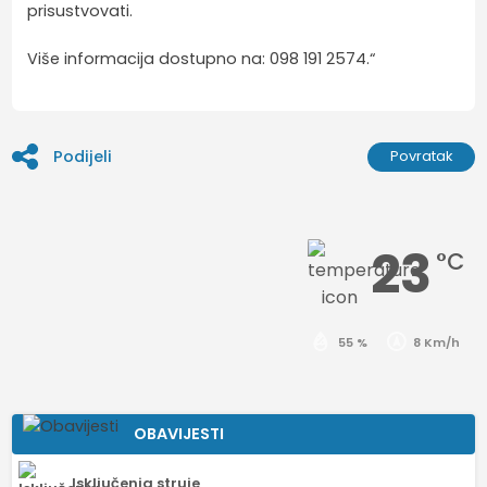
prisustvovati.
Više informacija dostupno na: 098 191 2574.“
Podijeli
Povratak
23
°C
55 %
8 Km/h
OBAVIJESTI
Isključenja struje