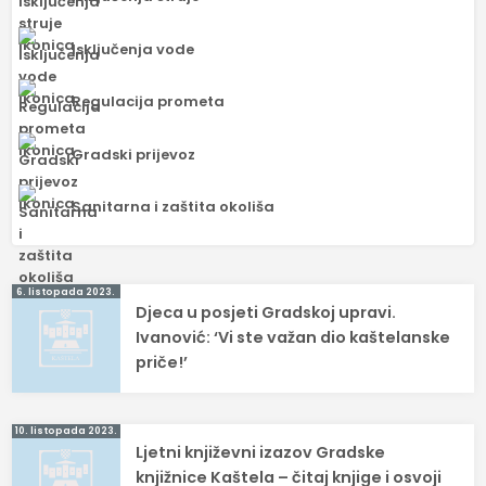
Isključenja vode
Regulacija prometa
Gradski prijevoz
Sanitarna i zaštita okoliša
Navigacija
6. listopada 2023.
Djeca u posjeti Gradskoj upravi.
objava
Ivanović: ‘Vi ste važan dio kaštelanske
priče!’
10. listopada 2023.
Ljetni književni izazov Gradske
knjižnice Kaštela – čitaj knjige i osvoji