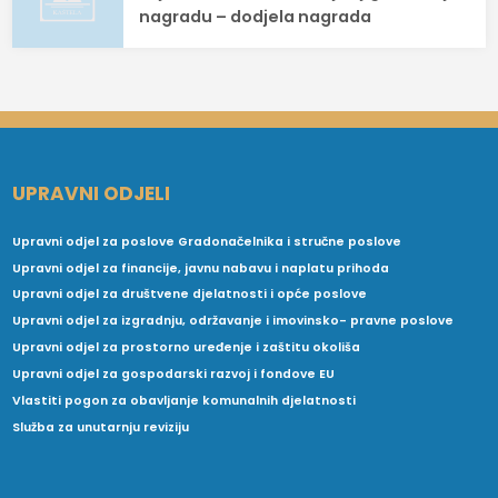
nagradu – dodjela nagrada
UPRAVNI ODJELI
Upravni odjel za poslove Gradonačelnika i stručne poslove
Upravni odjel za financije, javnu nabavu i naplatu prihoda
Upravni odjel za društvene djelatnosti i opće poslove
Upravni odjel za izgradnju, održavanje i imovinsko- pravne poslove
Upravni odjel za prostorno uređenje i zaštitu okoliša
Upravni odjel za gospodarski razvoj i fondove EU
Vlastiti pogon za obavljanje komunalnih djelatnosti
Služba za unutarnju reviziju