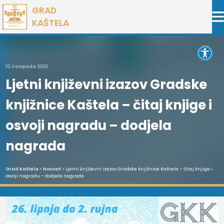
Preskoči
GRAD
na
KAŠTELA
sadržaj
Open 
10. listopada 2023.
Ljetni književni izazov Gradske
knjižnice Kaštela – čitaj knjige i
osvoji nagradu – dodjela
nagrada
Grad Kaštela
>
Novosti
> Ljetni književni izazov Gradske knjižnice Kaštela – čitaj knjige i
osvoji nagradu – dodjela nagrada