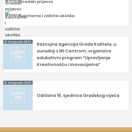
Gradski prijevoz
Sanitarna i zaštita okoliša
Navigacija
10. listopada 2023.
Razvojna agencija Grada Kaštela, u
objava
suradnji s IRI Centrom, organizira
edukativni program “Upravljanje
Kreativnošću i Inovacijama”
10. listopada 2023.
Održana 16. sjednica Gradskog vijeća