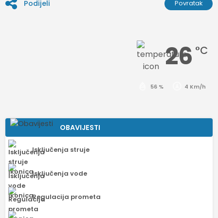
Podijeli
Povratak
26
°C
56 %
4 Km/h
OBAVIJESTI
Isključenja struje
Isključenja vode
Regulacija prometa