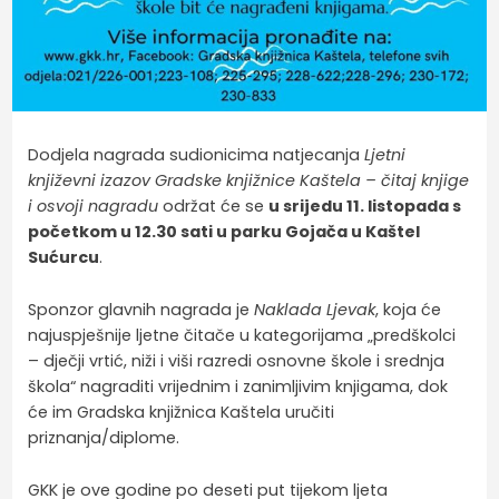
Dodjela nagrada sudionicima natjecanja
Ljetni
književni izazov Gradske knjižnice Kaštela – čitaj knjige
i osvoji nagradu
održat će se
u srijedu 11. listopada s
početkom u 12.30 sati u parku Gojača u Kaštel
Sućurcu
.
Sponzor glavnih nagrada je
Naklada Ljevak
, koja će
najuspješnije ljetne čitače u kategorijama „predškolci
– dječji vrtić, niži i viši razredi osnovne škole i srednja
škola“ nagraditi vrijednim i zanimljivim knjigama, dok
će im Gradska knjižnica Kaštela uručiti
priznanja/diplome.
GKK je ove godine po deseti put tijekom ljeta