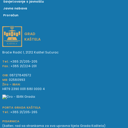
Savjetovanje s javnošću
Javna nabava
Proračun
GRAD
KAŠTELA
Braće Radić 1, 21212 Kaštel Sućurac
Tel.:
+385 21/205-205
Fax.:
+385 21/224-201
OIB:
08727843572
MB:
02580993
Žiro - IBAN:
HR79 2390 0011 8181 0000 4
PORTA GRADA KAŠTELA
Tel.:
+385 21/205-265
PISARNICA
(šalter; rad sa strankama za sva upravna tijela Grada Kaštela)