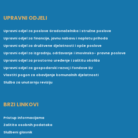
UPRAVNI ODJELI
Upravni odjel za poslove Gradonačelnika i stručne poslove
Upravni odjel za financije, javnu nabavu i naplatu prihoda
Upravni odjel za društvene djelatnosti i opće poslove
Upravni odjel za izgradnju, održavanje i imovinsko- pravne poslove
Upravni odjel za prostorno uređenje i zaštitu okoliša
Upravni odjel za gospodarski razvoj i fondove EU
Vlastiti pogon za obavljanje komunalnih djelatnosti
Služba za unutarnju reviziju
BRZI LINKOVI
Pristup informacijama
Zaštita osobnih podataka
Službeni glasnik