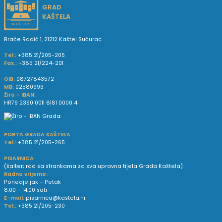
GRAD
KAŠTELA
Braće Radić 1, 21212 Kaštel Sućurac
Tel.:
+385 21/205-205
Fax.:
+385 21/224-201
OIB:
08727843572
MB:
02580993
Žiro - IBAN:
HR79 2390 0011 8181 0000 4
PORTA GRADA KAŠTELA
Tel.:
+385 21/205-265
PISARNICA
(šalter; rad sa strankama za sva upravna tijela Grada Kaštela)
Radno vrijeme:
Ponedjeljak – Petak
8.00 – 14.00 sati
E-mail:
pisarnica@kastela.hr
Tel.:
+385 21/205-230