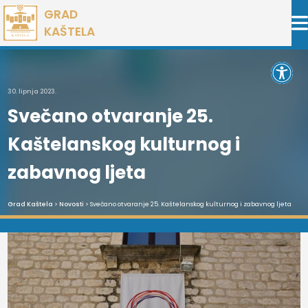
Preskoči
GRAD
na
KAŠTELA
sadržaj
Open 
30. lipnja 2023.
Svečano otvaranje 25.
Kaštelanskog kulturnog i
zabavnog ljeta
Grad Kaštela
>
Novosti
> Svečano otvaranje 25. Kaštelanskog kulturnog i zabavnog ljeta