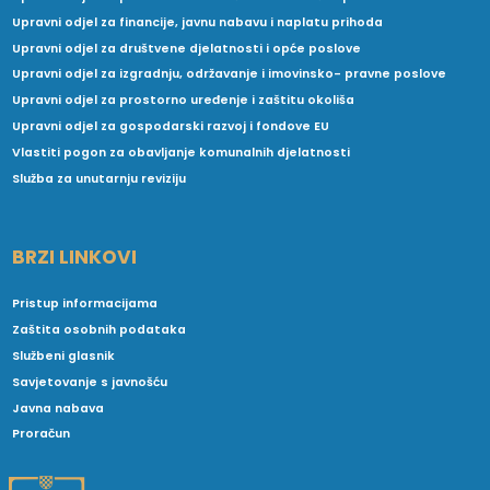
Upravni odjel za financije, javnu nabavu i naplatu prihoda
Upravni odjel za društvene djelatnosti i opće poslove
Upravni odjel za izgradnju, održavanje i imovinsko- pravne poslove
Upravni odjel za prostorno uređenje i zaštitu okoliša
Upravni odjel za gospodarski razvoj i fondove EU
Vlastiti pogon za obavljanje komunalnih djelatnosti
Služba za unutarnju reviziju
BRZI LINKOVI
Pristup informacijama
Zaštita osobnih podataka
Službeni glasnik
Savjetovanje s javnošću
Javna nabava
Proračun