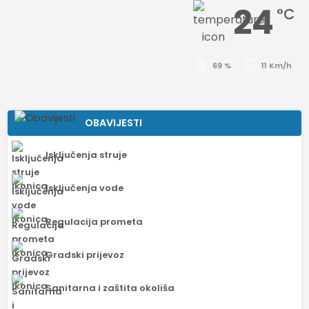
24
°C
69 %
11 Km/h
OBAVIJESTI
Isključenja struje
Isključenja vode
Regulacija prometa
Gradski prijevoz
Sanitarna i zaštita okoliša