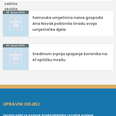
Navigacija
28. lipnja 2023.
Samouka umjetnica naive gospođa
objava
Ana Novak poklonila Gradu svoja
umjetnička djela
30. lipnja 2023.
Sredinom srpnja spajanje korisnika na
A1 optičku mrežu
UPRAVNI ODJELI
Upravni odjel za poslove Gradonačelnika i stručne poslove