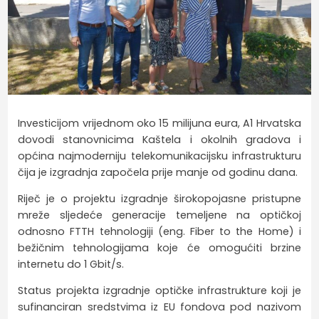
Investicijom vrijednom oko 15 milijuna eura, A1 Hrvatska
dovodi stanovnicima Kaštela i okolnih gradova i
općina najmoderniju telekomunikacijsku infrastrukturu
čija je izgradnja započela prije manje od godinu dana.
Riječ je o projektu izgradnje širokopojasne pristupne
mreže sljedeće generacije temeljene na optičkoj
odnosno FTTH tehnologiji (eng. Fiber to the Home) i
bežičnim tehnologijama koje će omogućiti brzine
internetu do 1 Gbit/s.
Status projekta izgradnje optičke infrastrukture koji je
sufinanciran sredstvima iz EU fondova pod nazivom