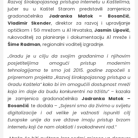
Razvoj širokopojasnog pristupa internetu u Kaštelima,
jučer su u Kaštel Starom predstavili zamjenica
gradonačelnika
Jadranka Matok – Bosančić
,
Vladimir Skender
, direktor za razvoj i upravljanje
optičkom i 5G mrežom u A1 Hrvatska,
Jasmin Lipović
,
rukovoditelj za planiranje i dokumentaciju A1 mreže i
Šime Radman
, regionalni voditelj izgradnje.
„Gradu je u cilju da svojim građanima i njihovim
posjetiteljima omogući pristup modernim
tehnologijama te smo još 2015. godine započeli s
pripremom projekta „Razvoj širokopojasnog pristupa u
Gradu Kaštela“ kako bi im omogućili dostupnost mreži
koja im daje da budu konkurentni na tržištu“ –
kazala
je zamjenica gradonačelnika
Jadranka Matok –
Bosančić
te dodala – „
Svjesni smo da živimo u svijetu
digitalizacije i od velike je važnosti ispuniti cilj
Europske unije da sve države imaju pristup brzom
internetu koji će nam olakšati i svakodnevni rad.“