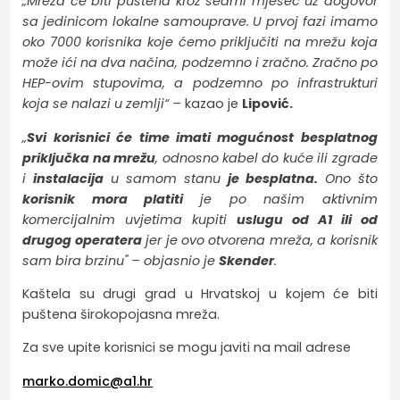
„Mreža će biti puštena kroz sedmi mjesec uz dogovor
sa jedinicom lokalne samouprave. U prvoj fazi imamo
oko 7000 korisnika koje ćemo priključiti na mrežu koja
može ići na dva načina, podzemno i zračno. Zračno po
HEP-ovim stupovima, a podzemno po infrastrukturi
koja se nalazi u zemlji“ –
kazao je
Lipović.
„
Svi korisnici će time imati mogućnost besplatnog
priključka na mrežu
, odnosno kabel do kuće ili zgrade
i
instalacija
u samom stanu
je besplatna.
Ono što
korisnik mora platiti
je po našim aktivnim
komercijalnim uvjetima kupiti
uslugu od A1 ili od
drugog operatera
jer je ovo otvorena mreža, a korisnik
sam bira brzinu" – objasnio je
Skender
.
Kaštela su drugi grad u Hrvatskoj u kojem će biti
puštena širokopojasna mreža.
Za sve upite korisnici se mogu javiti na mail adrese
marko.domic@a1.hr