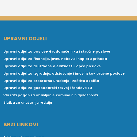
UPRAVNI ODJELI
Upravni odjel za poslove Gradonačelnika i stručne poslove
Upravni odjel za financije, javnu nabavu i naplatu prihoda
Upravni odjel za društvene djelatnosti i opće poslove
Upravni odjel za izgradnju, održavanje i imovinsko- pravne poslove
Upravni odjel za prostorno uređenje i zaštitu okoliša
Upravni odjel za gospodarski razvoj i fondove EU
Vlastiti pogon za obavljanje komunalnih djelatnosti
Služba za unutarnju reviziju
BRZI LINKOVI