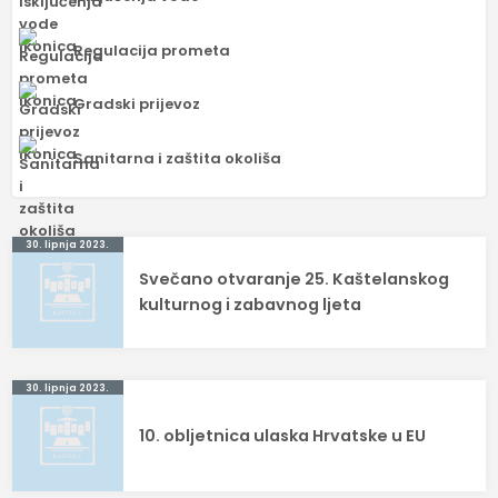
Regulacija prometa
Gradski prijevoz
Sanitarna i zaštita okoliša
Navigacija
30. lipnja 2023.
Svečano otvaranje 25. Kaštelanskog
objava
kulturnog i zabavnog ljeta
30. lipnja 2023.
10. obljetnica ulaska Hrvatske u EU