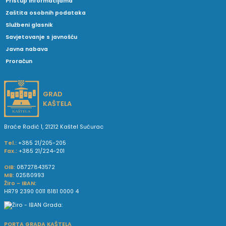
Pristup informacijama
Zaštita osobnih podataka
Službeni glasnik
Savjetovanje s javnošću
Javna nabava
Proračun
GRAD
KAŠTELA
Braće Radić 1, 21212 Kaštel Sućurac
Tel.:
+385 21/205-205
Fax.:
+385 21/224-201
OIB:
08727843572
MB:
02580993
Žiro - IBAN:
HR79 2390 0011 8181 0000 4
PORTA GRADA KAŠTELA