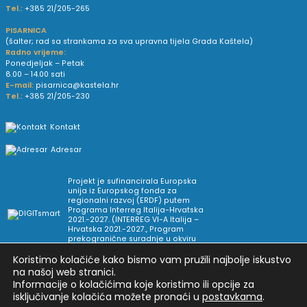
Tel.:
+385 21/205-265
PISARNICA
(šalter; rad sa strankama za sva upravna tijela Grada Kaštela)
Radno vrijeme:
Ponedjeljak – Petak
8.00 – 14.00 sati
E-mail:
pisarnica@kastela.hr
Tel.:
+385 21/205-230
Kontakt
Adresar
Projekt je sufinancirala Europska
unija iz Europskog fonda za
regionalni razvoj (ERDF) putem
Programa Interreg Italija-Hrvatska
2021.-2027. (INTERREG VI-A Italija –
Hrvatska 2021.-2027., Program
prekogranične suradnje u okviru
Europske teritorijalne suradnje).
Koristimo kolačiće kako bismo vam pružili najbolje iskustvo
na našoj web stranici.
Informacije o kolačićima koje koristimo ili opcije za
Arhiva novosti
Uvjeti korištenja
Impressum
isključivanje kolačića možete pronaći u
postavkama
.