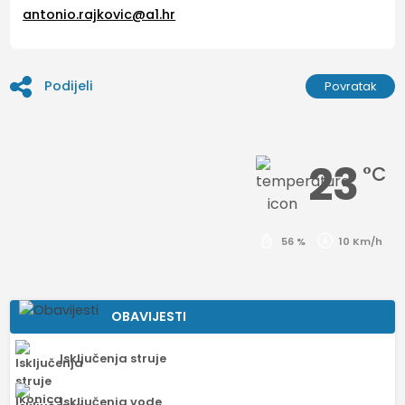
antonio.rajkovic@a1.hr
Podijeli
Povratak
23
°C
56 %
10 Km/h
OBAVIJESTI
Isključenja struje
Isključenja vode