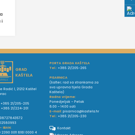
ja
 i
PORTA GRADA KAŠTELA
Tel.:
+385 21/205-265
GRAD
KAŠTELA
PISARNICA
(šalter; rad sa strankama za
sva upravna tijela Grada
e Radić 1, 21212 Kaštel
Kaštela)
urac
Radno vrijeme:
Ponedjeljak – Petak
+385 21/205-205
8.00 – 14.00 sati
:
+385 21/224-201
E-mail:
pisarnica@kastela.hr
Tel.:
+385 21/205-230
08727843572
02580993
 - IBAN:
Kontakt
 2390 0011 8181 0000 4