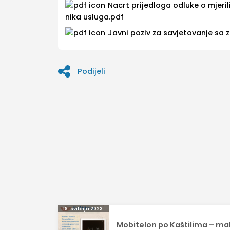
Nacrt prijedloga odluke o mjeril
nika usluga.pdf
Javni poziv za savjetovanje sa 
Podijeli
Navigacija
19. svibnja 2023.
Mobitelon po Kaštilima – ma