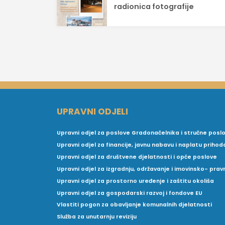
objava
radionica fotografije
UPRAVNI ODJELI
Upravni odjel za poslove Gradonačelnika i stručne posl
Upravni odjel za financije, javnu nabavu i naplatu prihod
Upravni odjel za društvene djelatnosti i opće poslove
Upravni odjel za izgradnju, održavanje i imovinsko- pra
Upravni odjel za prostorno uređenje i zaštitu okoliša
Upravni odjel za gospodarski razvoj i fondove EU
Vlastiti pogon za obavljanje komunalnih djelatnosti
Služba za unutarnju reviziju