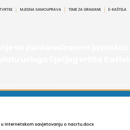
 TVRTKE
MJESNA SAMOUPRAVA
TEME ZA GRAĐANE
E-KAŠTELA
anje sa zainteresiranom javnošću
latu usluga Dječjeg vrtića Kaštela
vjetovanje sa zainteresiranom javnošću u postupku donošenja Odluke o mjerilima za naplatu uslu
 u internetskom savjetovanju o nacrtu.docx