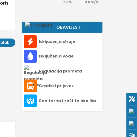
59 %
4 Km/h
oris
OBAVIJESTI
Isključenja struje
ratak
Isključenja vode
Regulacija prometa
Gradski prijevoz
Sanitarna i zaštita okoliša