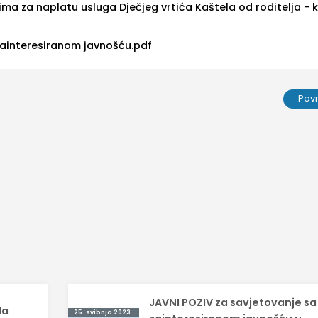
ima za naplatu usluga Dječjeg vrtića Kaštela od roditelja - k
zainteresiranom javnošću.pdf
Pov
JAVNI POZIV za savjetovanje sa
la
25. svibnja 2023.