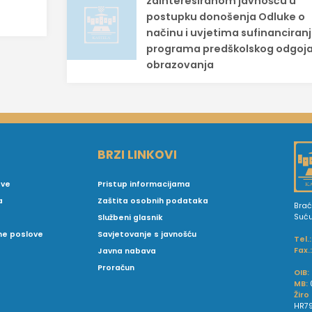
zainteresiranom javnošću u
postupku donošenja Odluke o
načinu i uvjetima sufinanciran
programa predškolskog odgoja
obrazovanja
BRZI LINKOVI
ove
Pristup informacijama
a
Zaštita osobnih podataka
Brać
Suć
Službeni glasnik
vne poslove
Savjetovanje s javnošću
Tel.:
Fax.
Javna nabava
Proračun
OIB:
MB:
Žiro
HR79