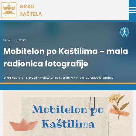
Preskoči
GRAD
na
KAŠTELA
sadržaj
Open 
19. svibnja 2023.
Mobitelon po Kaštilima – mala
radionica fotografije
Grad Kaštela
>
Novosti
> Mobitelon po Kaštilima – mala radionica fotografije