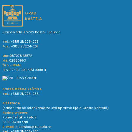
GRAD
KAŠTELA
Braće Radić 1, 21212 Kaštel Sućurac
Tel.:
+385 21/205-205
Fax.:
+385 21/224-201
OIB:
08727843572
MB:
02580993
Žiro - IBAN:
HR79 2390 0011 8181 0000 4
PORTA GRADA KAŠTELA
Tel.:
+385 21/205-265
PISARNICA
(šalter; rad sa strankama za sva upravna tijela Grada Kaštela)
Radno vrijeme:
Ponedjeljak – Petak
8.00 – 14.00 sati
E-mail:
pisarnica@kastela.hr
Tel.:
+385 21/205-230