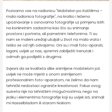
Pozivamo vas na radionicu "Mobitelon po Kaštilima –
mala radionica fotografije", na kratko i ležerno
upoznavanje s osnovama fotografije uz primjenu istih
na konkretnim zadacima kao što su snimanje
prostora i portreta, ali pametnim telefonima. Ti su
nam se maleni uređaji ušuljali u život na mala vrata i
teško se od njih odvajamo. Oni su i mali foto-aparati,
lagani, uvijek uz nas, spremni zabilježiti trenutak i
odmah ga podijeliti s drugima.
Svjesni da se kvaliteta slike snimljene mobitelom još
uvijek ne može mjeriti s onom snimljenom
profesionalnim foto-aparatom, ne želimo da nam
tehnički nedostaci ograniče kreativnost. Fokus ovog
susreta nije na tehničkim mogućnostima, nego na
jeziku i elementima fotografije koji su uvijek isti, snimali
mi Hasselbladom ili starom Nokiom.