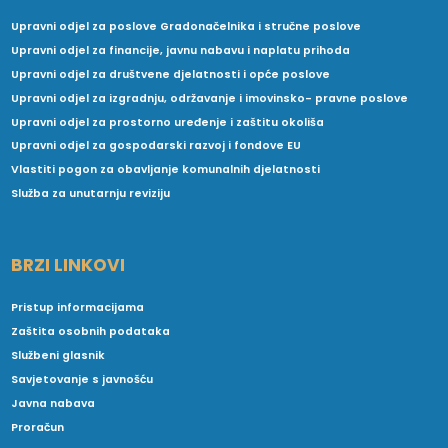
Upravni odjel za poslove Gradonačelnika i stručne poslove
Upravni odjel za financije, javnu nabavu i naplatu prihoda
Upravni odjel za društvene djelatnosti i opće poslove
Upravni odjel za izgradnju, održavanje i imovinsko- pravne poslove
Upravni odjel za prostorno uređenje i zaštitu okoliša
Upravni odjel za gospodarski razvoj i fondove EU
Vlastiti pogon za obavljanje komunalnih djelatnosti
Služba za unutarnju reviziju
BRZI LINKOVI
Pristup informacijama
Zaštita osobnih podataka
Službeni glasnik
Savjetovanje s javnošću
Javna nabava
Proračun