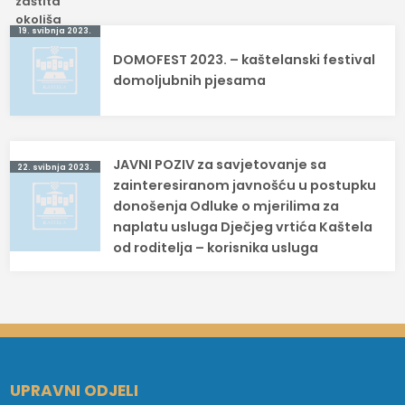
Navigacija
19. svibnja 2023.
DOMOFEST 2023. – kaštelanski festival
objava
domoljubnih pjesama
JAVNI POZIV za savjetovanje sa
22. svibnja 2023.
zainteresiranom javnošću u postupku
donošenja Odluke o mjerilima za
naplatu usluga Dječjeg vrtića Kaštela
od roditelja – korisnika usluga
UPRAVNI ODJELI