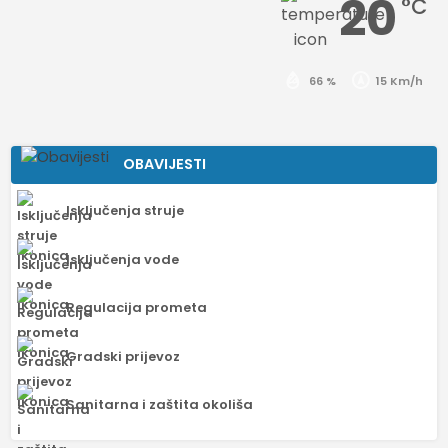
20
°C
66 %
15 Km/h
OBAVIJESTI
Isključenja struje
Isključenja vode
Regulacija prometa
Gradski prijevoz
Sanitarna i zaštita okoliša