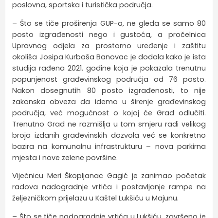
poslovna, sportska i turistička područja.
– Što se tiče proširenja GUP-a, ne gleda se samo 80
posto izgrađenosti nego i gustoća, a pročelnica
Upravnog odjela za prostorno uređenje i zaštitu
okoliša Josipa Kurbaša Banovac je dodala kako je ista
studija rađena 2021. godine koja je pokazala trenutnu
popunjenost građevinskog područja od 76 posto.
Nakon dosegnutih 80 posto izgrađenosti, to nije
zakonska obveza da idemo u širenje građevinskog
područja, već mogućnost o kojoj će Grad odlučiti.
Trenutno Grad ne razmišlja u tom smjeru radi velikog
broja izdanih građevinskih dozvola već se konkretno
bazira na komunalnu infrastrukturu – nova parkirna
mjesta i nove zelene površine.
Vijećnicu Meri Škopljanac Gagić je zanimao početak
radova nadogradnje vrtića i postavljanje rampe na
željezničkom prijelazu u Kaštel Lukšiću u Majunu.
– Što se tiče nadogradnje vrtića u Lukšiću, završeno je