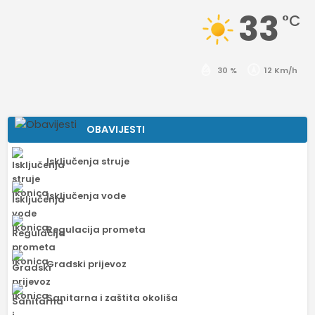
33
°C
30 %
12 Km/h
OBAVIJESTI
Isključenja struje
Isključenja vode
Regulacija prometa
Gradski prijevoz
Sanitarna i zaštita okoliša