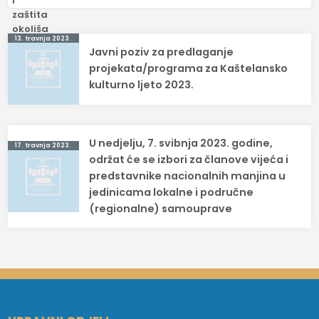
Navigacija
13. travnja 2023.
Javni poziv za predlaganje
objava
projekata/programa za Kaštelansko
kulturno ljeto 2023.
U nedjelju, 7. svibnja 2023. godine,
17. travnja 2023.
održat će se izbori za članove vijeća i
predstavnike nacionalnih manjina u
jedinicama lokalne i područne
(regionalne) samouprave