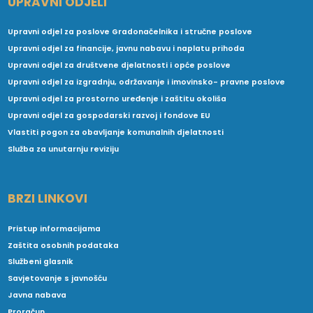
UPRAVNI ODJELI
Upravni odjel za poslove Gradonačelnika i stručne poslove
Upravni odjel za financije, javnu nabavu i naplatu prihoda
Upravni odjel za društvene djelatnosti i opće poslove
Upravni odjel za izgradnju, održavanje i imovinsko- pravne poslove
Upravni odjel za prostorno uređenje i zaštitu okoliša
Upravni odjel za gospodarski razvoj i fondove EU
Vlastiti pogon za obavljanje komunalnih djelatnosti
Služba za unutarnju reviziju
BRZI LINKOVI
Pristup informacijama
Zaštita osobnih podataka
Službeni glasnik
Savjetovanje s javnošću
Javna nabava
Proračun