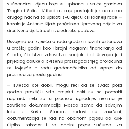
sufinancira i djecu koja su upisana u vrtiće gradova
Trogira i Solina. Kriteriji moraju postajati jer nemamo
drugog načina za upisati svu djecu čiji roditelji rade –
kazala je Antonia Kljaić pročelnica Upravnog odjela za
društvene djelatnosti i zajedničke poslove.
Usvojena su izvješća o radu gradskih javnih ustanova
u prošloj godini, kao i brojni Programi financiranja od
športa, školstva, zdravstva, socijale i sl. Usvojen je i
prijedlog odluke o izvršenju prošlogodišnjeg proračuna
te izvješće o radu gradonačelnika od srpnja do
prosinca za prošlu godinu.
– Izvješća ste dobili, mogu reći da se svako pola
godine praktički vrte projekti, neki su se pomakli
naprijed, neki su u procesu izgradnje, nekima je
završena dokumentacija. Možda samo da izdvojim
luku u Kaštel Starom, radovi su završeni,
dokumentacija se radi na obalnom pojasu do kule
Ćipiko, također i za obalni pojas Sućurca. Za