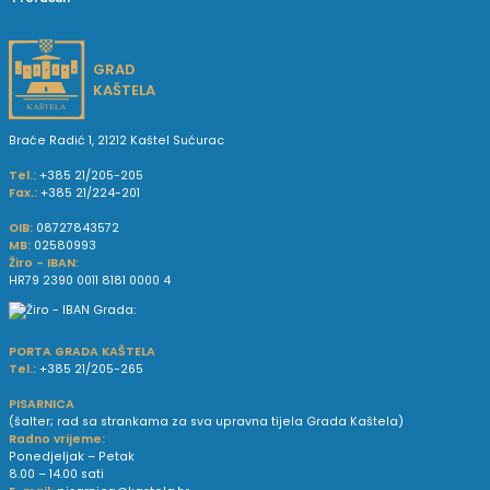
GRAD
KAŠTELA
Braće Radić 1, 21212 Kaštel Sućurac
Tel.:
+385 21/205-205
Fax.:
+385 21/224-201
OIB:
08727843572
MB:
02580993
Žiro - IBAN:
HR79 2390 0011 8181 0000 4
PORTA GRADA KAŠTELA
Tel.:
+385 21/205-265
PISARNICA
(šalter; rad sa strankama za sva upravna tijela Grada Kaštela)
Radno vrijeme:
Ponedjeljak – Petak
8.00 – 14.00 sati