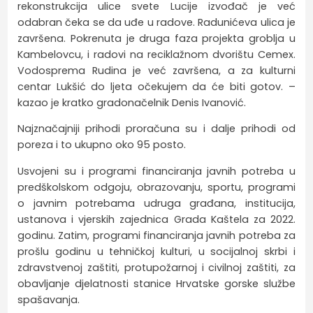
rekonstrukcija ulice svete Lucije izvođač je već
odabran čeka se da uđe u radove. Radunićeva ulica je
završena. Pokrenuta je druga faza projekta groblja u
Kambelovcu, i radovi na reciklažnom dvorištu Cemex.
Vodosprema Rudina je već završena, a za kulturni
centar Lukšić do ljeta očekujem da će biti gotov. –
kazao je kratko gradonačelnik Denis Ivanović.
Najznačajniji prihodi proračuna su i dalje prihodi od
poreza i to ukupno oko 95 posto.
Usvojeni su i programi financiranja javnih potreba u
predškolskom odgoju, obrazovanju, sportu, programi
o javnim potrebama udruga građana, institucija,
ustanova i vjerskih zajednica Grada Kaštela za 2022.
godinu. Zatim, programi financiranja javnih potreba za
prošlu godinu u tehničkoj kulturi, u socijalnoj skrbi i
zdravstvenoj zaštiti, protupožarnoj i civilnoj zaštiti, za
obavljanje djelatnosti stanice Hrvatske gorske službe
spašavanja.