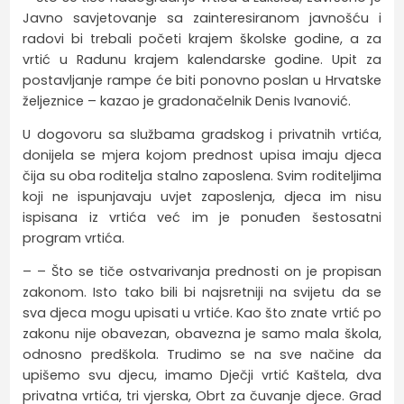
Javno savjetovanje sa zainteresiranom javnošću i
radovi bi trebali početi krajem školske godine, a za
vrtić u Radunu krajem kalendarske godine. Upit za
postavljanje rampe će biti ponovno poslan u Hrvatske
željeznice – kazao je gradonačelnik Denis Ivanović.
U dogovoru sa službama gradskog i privatnih vrtića,
donijela se mjera kojom prednost upisa imaju djeca
čija su oba roditelja stalno zaposlena. Svim roditeljima
koji ne ispunjavaju uvjet zaposlenja, djeca im nisu
ispisana iz vrtića već im je ponuđen šestosatni
program vrtića.
– – Što se tiče ostvarivanja prednosti on je propisan
zakonom. Isto tako bili bi najsretniji na svijetu da se
sva djeca mogu upisati u vrtiće. Kao što znate vrtić po
zakonu nije obavezan, obavezna je samo mala škola,
odnosno predškola. Trudimo se na sve načine da
upišemo svu djecu, imamo Dječji vrtić Kaštela, dva
privatna vrtića, tri vjerska, Obrt za čuvanje djece. Grad