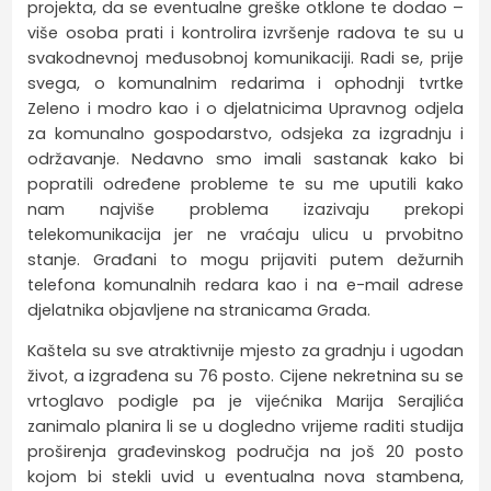
projekta, da se eventualne greške otklone te dodao –
više osoba prati i kontrolira izvršenje radova te su u
svakodnevnoj međusobnoj komunikaciji. Radi se, prije
svega, o komunalnim redarima i ophodnji tvrtke
Zeleno i modro kao i o djelatnicima Upravnog odjela
za komunalno gospodarstvo, odsjeka za izgradnju i
održavanje. Nedavno smo imali sastanak kako bi
popratili određene probleme te su me uputili kako
nam najviše problema izazivaju prekopi
telekomunikacija jer ne vraćaju ulicu u prvobitno
stanje. Građani to mogu prijaviti putem dežurnih
telefona komunalnih redara kao i na e-mail adrese
djelatnika objavljene na stranicama Grada.
Kaštela su sve atraktivnije mjesto za gradnju i ugodan
život, a izgrađena su 76 posto. Cijene nekretnina su se
vrtoglavo podigle pa je vijećnika Marija Serajlića
zanimalo planira li se u dogledno vrijeme raditi studija
proširenja građevinskog područja na još 20 posto
kojom bi stekli uvid u eventualna nova stambena,