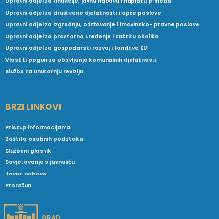
Upravni odjel za financije, javnu nabavu i naplatu prihoda
Upravni odjel za društvene djelatnosti i opće poslove
Upravni odjel za izgradnju, održavanje i imovinsko- pravne poslove
Upravni odjel za prostorno uređenje i zaštitu okoliša
Upravni odjel za gospodarski razvoj i fondove EU
Vlastiti pogon za obavljanje komunalnih djelatnosti
Služba za unutarnju reviziju
BRZI LINKOVI
Pristup informacijama
Zaštita osobnih podataka
Službeni glasnik
Savjetovanje s javnošću
Javna nabava
Proračun
GRAD