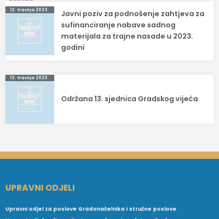
Navigacija
12. travnja 2023.
Javni poziv za podnošenje zahtjeva za
objava
sufinanciranje nabave sadnog
materijala za trajne nasade u 2023.
godini
13. travnja 2023.
Održana 13. sjednica Gradskog vijeća
UPRAVNI ODJELI
Upravni odjel za poslove Gradonačelnika i stručne poslove