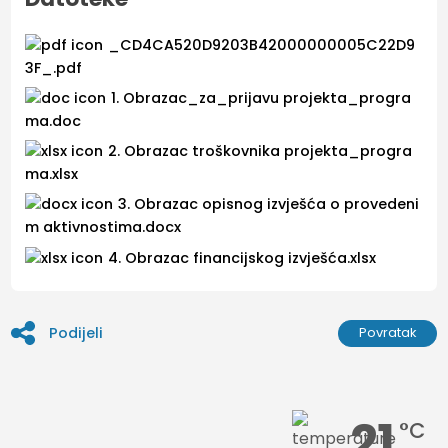
_CD4CA520D9203B42000000005C22D9
3F_.pdf
1. Obrazac_za_prijavu projekta_progra
ma.doc
2. Obrazac troškovnika projekta_progra
ma.xlsx
3. Obrazac opisnog izvješća o provedeni
m aktivnostima.docx
4. Obrazac financijskog izvješća.xlsx
Podijeli
Povratak
21
°C