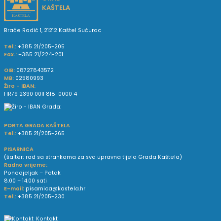
KAŠTELA
Braće Radić 1, 21212 Kaštel Sućurac
Tel.:
+385 21/205-205
Fax.:
+385 21/224-201
OIB:
08727843572
MB:
02580993
Žiro - IBAN:
HR79 2390 0011 8181 0000 4
PORTA GRADA KAŠTELA
Tel.:
+385 21/205-265
PISARNICA
(šalter; rad sa strankama za sva upravna tijela Grada Kaštela)
Radno vrijeme:
Ponedjeljak – Petak
8.00 – 14.00 sati
E-mail:
pisarnica@kastela.hr
Tel.:
+385 21/205-230
Kontakt